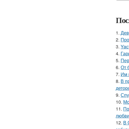
Пос
1.
Дев
2.
Про
3.
Yac
4.
Гар
5.
Пер
6.
От 
7.
Им 
8.
В п
детор
9.
Спу
10.
Мо
11.
Пo
любви
12.
В 