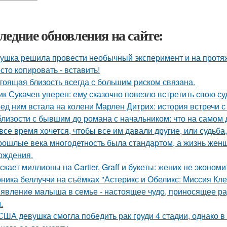
ледние обновления на сайте:
ушка решила провести необычный эксперимент и на протяж
сто копировать - вставить!
тоящая близость всегда с большим риском связана.
ик Сукачев уверен: ему сказочно повезло встретить свою су
ед ним встала на колени Марлен Дитрих: история встречи с
близости с бывшим до романа с начальником: что на самом 
все время хочется, чтобы все им давали другие, или судьба,
рошлые века многодетность была стандартом, а жизнь же
ождения.
скает миллионы на Cartier, Graff и букеты: жених не эконом
ника беллуччи на съёмках "Астерикс и Обеликс: Миссия Клео
явлениe мaлыша в семье - настоящее чудо, приносящее ра
.
США девушка смогла победить рак груди 4 стадии, однако в 