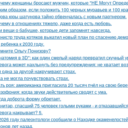
чему женщины бросают мужчин, которые "НЕ Могут Опреде
ким образом, если положить 100 черных муравьев и 100 кра
ова юры шатунова тайно обвенчалась с новым партнером.
чему в отношениях тяжело, даже когда есть любовь.
и вещи о бабушке, которые дети запомнят навсегда.
нистр труда котяков выкатил новый план по спасению дем
 ребенка к 2030 году.
мните Ольгу Понизову?
натомия в 3D": как один смелый наряд превратил скучный у
евога может нахлынуть без предупреждения: не хватает возд
 одна за другой накручивают страх.
а не могла почувствовать страх.
ть роя: американка пригласила 20 тысяч пчёл на свою бе
зофония: когда звуки действительно сводят с ума.
гда доброта форму обретает.
нитар, спасший 75 человек голыми руками - и отказавшийся
евога накрывает? 5.
2026 году палеонтологи сообщили о Находке окаменелосте
онов лет назад.