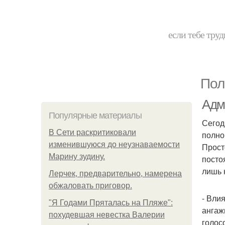
если тебе труд
Пол
Адм
Популярные материалы
Сегод
В Сети раскритиковали
полно
изменившуюся до неузнаваемости
Прост
Марину зудину.
посто
лишь 
Лерчек, предварительно, намерена
обжаловать приговор.
- Вли
"Я Годами Пряталась на Пляже":
ангаж
похудевшая невестка Валерии
голос