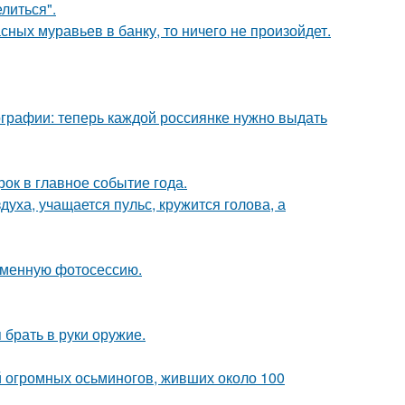
литься".
сных муравьев в банку, то ничего не произойдет.
ографии: теперь каждой россиянке нужно выдать
рок в главное событие года.
уха, учащается пульс, кружится голова, а
ременную фотосессию.
 брать в руки оружие.
й огромных осьминогов, живших около 100