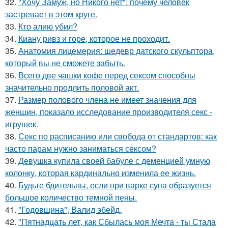
32.
"Хочу Замуж, но Никого нет": почему человек
застревает в этом круге.
33.
Кто алию убил?
34.
Киану ривз и горе, которое не проходит.
35.
Анатомия лицемерия: шедевр датского скульптора,
который вы не сможете забыть.
36.
Всего две чашки кофе перед сексом способны
значительно продлить половой акт.
37.
Размер полового члена не имеет значения для
женщин, показало исследование производителя секс -
игрушек.
38.
Секс по расписанию или свобода от стандартов: как
часто парам нужно заниматься сексом?
39.
Девушка купила своей бабуле с деменцией умную
колонку, которая кардинально изменила ее жизнь.
40.
Будьте бдительны, если при варке супа образуется
большое количество темной пены.
41.
"Годовщина", Валид эбейд.
42.
"Пятнадцать лет, как Сбылась моя Мечта - ты Стала