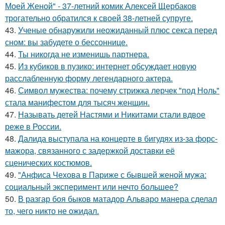
Моей Женой" - 37-летний комик Алексей Щербаков
трогательно обратился к своей 38-летней супруге.
43.
Ученые обнаружили неожиданный плюс секса перед
сном: вы забудете о бессоннице.
44.
Ты никогда не изменишь партнера.
45.
Из кубиков в пузико: интернет обсуждает новую
расслабленную форму легендарного актера.
46.
Символ мужества: почему стрижка лерчек "под Ноль"
стала манифестом для тысяч женщин.
47.
Называть детей Настями и Никитами стали вдвое
реже в России.
48.
Далида выступала на концерте в бигудях из-за форс-
мажора, связанного с задержкой доставки её
сценических костюмов.
49.
"Анфиса Чехова в Париже с бывшей женой мужа:
социальный эксперимент или нечто большее?
50.
В разгар боя быков матадор Альваро манера сделал
то, чего никто не ожидал.