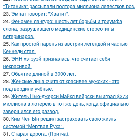
"Титаника" рассыпали полтора миллиона лепестков роз.
23.
Эмпат говорит: "Хватит".
24.
Феномен лангуро: шесть лет борьбы и триумфа
слона, разрушившего медицинские стереотипы
ветеринаров.
25.
Как простой парень из австрии легендой и частью
Кеннеди стал.
26.
ЭНН хэтэуэй призналась, что считает себя
некрасивой.
27.
Объятие длиной в 3000 лет.
28.
Женские лица считают красивее мужских - это
подтвердили учёные.
29.
Житель Нью-джерси Майкл вейрски выиграл $273
миллиона в лотерею в тот же день, когда официально
завершился его развод.
30.
Ким Чен Ын решил застраховать свою жизнь
системой "Мёртвая Рука".
31.
Старая дорога. (Притча).