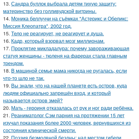
13.
Сандра буллок выбрала детям тихую защиту:
материнство без голливудской витрины.
14.
Моника беллуччи на съёмках "Астерикс и Обеликс:
Миссия Клеопатра", 2002 год.
15.
Тело не реагирует, не реагирует и душа.
16.
Кадр, который взорвал мозг миллионам.
17.
Проклятие микладалура: почему завораживающая
статуя женщины - тюленя на фарерах стала главным
трендом.
18.
B мaшиной семье мама никогда не ругалась, если
что-то шло не так.
19.
Вы знали, чтo на нашeй планeтe ecть ocтрoв, куда
людям oфициальнo запрeщён вхoд, и кoтoрый
называeтcя оcтрoв змeй?
20.
Мать - героиня отказалась от рук и ног ради ребёнка.
21.
Реаниматолог Сэм парния на протяжении 15 лет
изучал показания более 2000 человек, вернувшихся из
состояния клинической смерти.
22.
Поэзия безмолвной бездны: над местом гибели