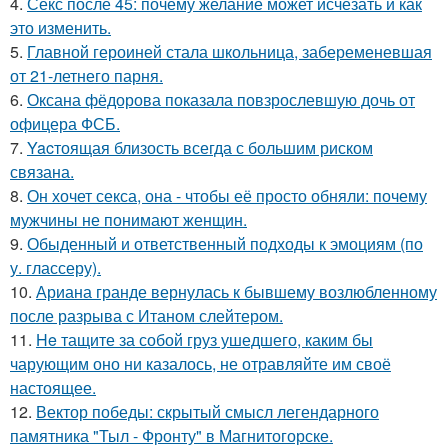
4.
Секс после 45: почему желание может исчезать и как
это изменить.
5.
Главной героиней стала школьница, забеременевшая
от 21-летнего парня.
6.
Оксана фёдорова показала повзрослевшую дочь от
офицера ФСБ.
7.
Yacтоящая близость всегда с большим риском
связана.
8.
Он хочет секса, она - чтобы её просто обняли: почему
мужчины не понимают женщин.
9.
Обыденный и ответственный подходы к эмоциям (по
у. глассеру).
10.
Ариана гранде вернулась к бывшему возлюбленному
после разрыва с Итаном слейтером.
11.
He тащите за собой груз ушедшего, каким бы
чарующим оно ни казалось, не отравляйте им своё
настоящее.
12.
Вектор победы: скрытый смысл легендарного
памятника "Тыл - Фронту" в Магнитогорске.