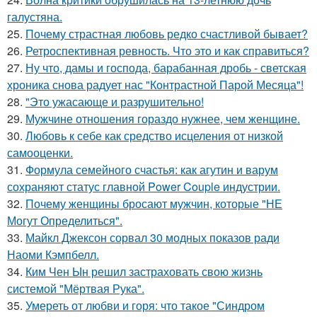
галустяна.
25.
Почему страстная любовь редко счастливой бывает?
26.
Ретроспективная ревность. Что это и как справиться?
27.
Ну что, дамы и господа, барабанная дробь - светская
хроника снова радует нас "Контрастной Парой Месяца"!
28.
"Это ужасающе и разрушительно!
29.
Мужчине отношения гораздо нужнее, чем женщине.
30.
Любовь к себе как средство исцеления от низкой
самооценки.
31.
Формула семейного счастья: как агутин и варум
сохраняют статус главной Power Couple индустрии.
32.
Почему женщины бросают мужчин, которые "НЕ
Могут Определиться".
33.
Майкл Джексон сорвал 30 модных показов ради
Наоми Кэмпбелл.
34.
Ким Чен Ын решил застраховать свою жизнь
системой "Мёртвая Рука".
35.
Умереть от любви и горя: что такое "Синдром