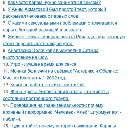
5.
Как часто парам нужно заниматься сексом?
6.
У Анны Ахматовой был простой тест, который
раскрывал человека с первых слов.
7.
С какими сексуальными проблемами сталкиваются
пары с большой разницей в возрасте.
8.
Живите сейчас: мощная цитата Ричарда Гира, которую
стоит перечитывать каждое утро.
9.
Анастасию Волочкову высмеяли в Сети за
выступление на шоу.
10.
Утро - лучшее время для секса.
11.
Моника беллуччи на съёмках "Астерикс и Обеликс:
Миссия Клеопатра", 2002 год.
12.
Книги по работе с психосоматикой.
13.
Жена Брюса Уиллиса призналась, что живёт в
состоянии постоянного траура.
14.
Провокация на грани гениальности: почему
архивный перформанс "Человек - Хлеб" штурмует арт -
паблики.
15.
Чудо в тайге: почему история выживания Карины