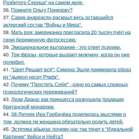
Разбитого Сердца" на самом деле.
36.
Помните Ольгу Понизову?
37.
Сарик андреасян раскрыл весь оставшийся
актерский состав "Войны и Мира".
38.
Мать роя: американка пригласила 20 тысяч пчёл на
свою беременную фотосессию.
39.
Эмоциональное выгорание - это ответ психики.
40.
Три фразы, которые выдают мужчину, когда он уже
полюбил.
41.
"Цвет Решает всё": Симона Эшли примерила образ
из "дьявол носит Prada".
42.
Почему "Простить Себя" - одно из самых сложных
психологических переживаний?
43.
Леди Диана: как принцесса разрушила традиции
британской монархии.
44.
38-Летняя Ира Горбачёва поделилась мыслями о
том, должна ли женщина обязательно родить детей.
45.
Эстетика абьюза: почему нас так тянет к "Идеальной
Картинке" Кейси и Нейта?