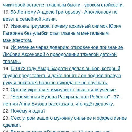
чикитовой остается главным бьюти - уроком стойкости.
16.
53-Летнему Андрею Григорьеву - Аполлонову не
везет в семейной жизни.
17.
Изнанка триумфа: почему архивный снимок Юрия
Гагарина без улыбки стал главным ментальным
манифестом.
18.
Исцеление через доверие: откровенное признание
Любови Аксеновой о преодолении тяжелой детской
травмы.
19.
В 1973 году Амар бхарати сделал выбор, который
трудно представить и даже понять: он поднял правую
руку и поклялся больше никогда её не опускать.
20.
Оргазм укрепляет иммунитет, выяснили учёные.
21.
"Беременная Бузова Раскрыла пол Ребёнка" - 37-
летняя Анна Бузова рассказала, что ждёт девочку.
22.
Почему я одна?
23.
Секс утром вашего мужчину сильнее и эффективнее
сделает.
24.
Волна критики обрушилась на 13-летнюю дочь