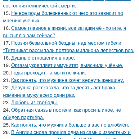
состояния клинической смерти.
15.
Не все роды болезненны: от чего это зависит по
мнению учёных.
16.
Сaмое глaвное в жизни, все зaгaдки её - хотите, я
высыплю вaм сейчaс?
17.
Поэзия безмолвной бездны: над местом гибели
"Титаника" рассыпали полтора миллиона лепестков роз.
18.
Душные отношения в паре.
19.
Оргазм укрепляет иммунитет, выяснили учёные.
20.
Годы проходят - а мы и не жили:
21.
Как понять, что мужчина хочет вернуть женщину.
22.
Девушка рассказала, что за десять лет брака
изменила мужу всего один раз.
23.
Любовь из свободы.
24.
Обратная связь в постели: как просить иное, не
обидев партнёра.
25.
Как понять, что мужчина больше в вас не влюблён.
26.
В Англии снова прошла одна из самых известных и