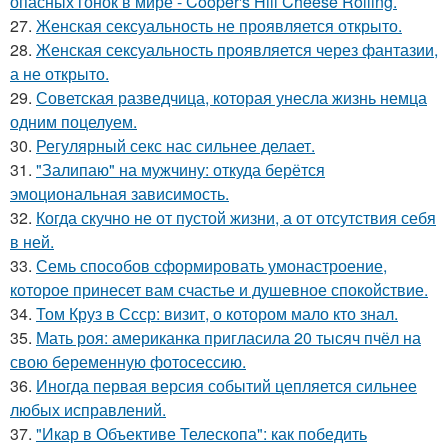
опасных гонок в мире - Cooper's Hill Cheese Rolling.
27.
Женская сексуальность не проявляется открыто.
28.
Женская сексуальность проявляется через фантазии,
а не открыто.
29.
Советская разведчица, которая унесла жизнь немца
одним поцелуем.
30.
Регулярный секс нас сильнее делает.
31.
"Залипаю" на мужчину: откуда берётся
эмоциональная зависимость.
32.
Когда скучно не от пустой жизни, а от отсутствия себя
в ней.
33.
Семь способов сформировать умонастроение,
которое принесет вам счастье и душевное спокойствие.
34.
Том Круз в Ссср: визит, о котором мало кто знал.
35.
Мать роя: американка пригласила 20 тысяч пчёл на
свою беременную фотосессию.
36.
Иногда первая версия событий цепляется сильнее
любых исправлений.
37.
"Икар в Объективе Телескопа": как победить