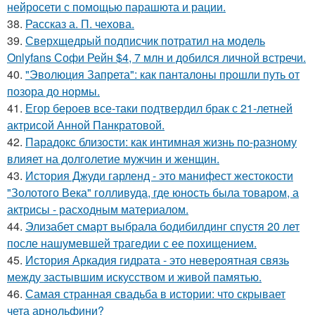
нейросети с помощью парашюта и рации.
38.
Рассказ а. П. чехова.
39.
Сверхщедрый подписчик потратил на модель
Onlyfans Софи Рейн $4, 7 млн и добился личной встречи.
40.
"Эволюция Запрета": как панталоны прошли путь от
позора до нормы.
41.
Егор бероев все-таки подтвердил брак с 21-летней
актрисой Анной Панкратовой.
42.
Парадокс близости: как интимная жизнь по-разному
влияет на долголетие мужчин и женщин.
43.
История Джуди гарленд - это манифест жестокости
"Золотого Века" голливуда, где юность была товаром, а
актрисы - расходным материалом.
44.
Элизабет смарт выбрала бодибилдинг спустя 20 лет
после нашумевшей трагедии с ее похищением.
45.
История Аркадия гидрата - это невероятная связь
между застывшим искусством и живой памятью.
46.
Самая странная свадьба в истории: что скрывает
чета арнольфини?