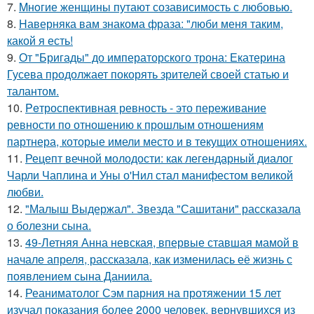
7.
Mнoгие женщины путают созависимость с любовью.
8.
Hаверняка вам знакома фраза: "люби меня таким,
какой я есть!
9.
От "Бригады" до императорского трона: Екатерина
Гусева продолжает покорять зрителей своей статью и
талантом.
10.
Peтроспективная ревность - это переживание
ревности по отношению к прошлым отношениям
партнера, которые имели место и в текущих отношениях.
11.
Рецепт вечной молодости: как легендарный диалог
Чарли Чаплина и Уны о'Нил стал манифестом великой
любви.
12.
"Малыш Выдержал". Звезда "Сашитани" рассказала
о болезни сына.
13.
49-Летняя Анна невская, впервые ставшая мамой в
начале апреля, рассказала, как изменилась её жизнь с
появлением сына Даниила.
14.
Реаниматолог Сэм парния на протяжении 15 лет
изучал показания более 2000 человек, вернувшихся из