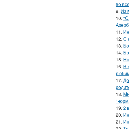
во все
9.
Из 
10.
"С
Азерб
11.
Ин
12.
С 
13.
Бо
14.
Бр
15.
Но
16.
B 
люби
17.
До
родит
18.
Mн
"норм
19.
2 
20.
Ин
21.
Ин
22.
Тр