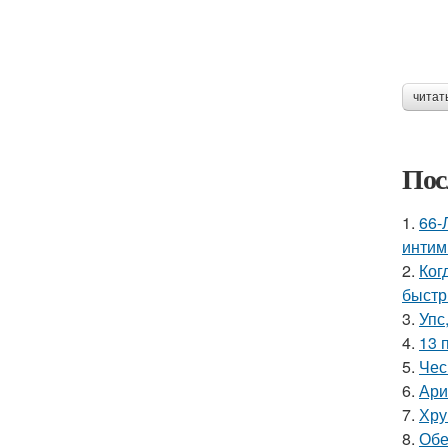
читат
Пос
1.
66-
интим
2.
Ког
быстр
3.
Упс
4.
13 
5.
Чес
6.
Ари
7.
Хру
8.
Обе