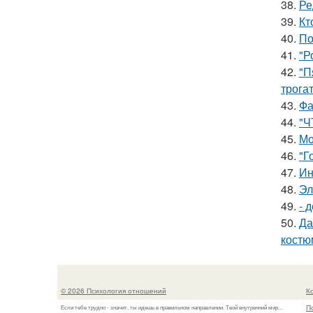
38.
Ре
39.
Кт
40.
По
41.
"Р
42.
"П
трога
43.
Фа
44.
"Ч
45.
Мо
46.
"Г
47.
Ин
48.
Эл
49.
- 
50.
Да
костю
© 2026 Психология отношений
К
П
Если тебе трудно - значит, ты идешь в правильном направлении. Твой внутренний мир...