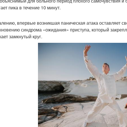
еобъяснимый для больного период плохого самочувствия и 
ает пика в течение 10 минут.
алению, впервые возникшая паническая атака оставляет сво
кновению синдрома «ожидания» приступа, который закрепля
кает замкнутый круг.