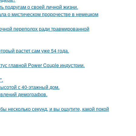
ь подругам о своей личной жизни.
ала о мистическом пророчестве в немецком
ночной переполох ради травмированной
оторый растет сам уже 54 года.
атус главной Power Couple индустрии.
".
ысотой с 40-этажный дом.
явлений демографов.
бы несколько секунд, и вы ощутите, какой покой