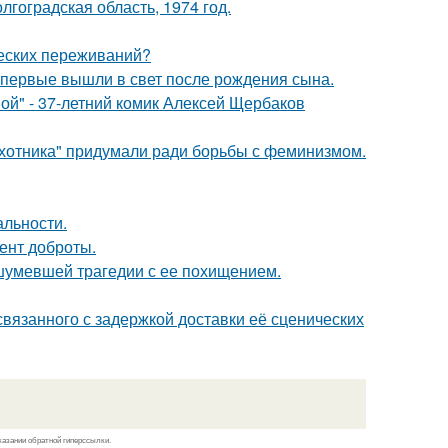
лгоградская область, 1974 год.
ческих переживаний?
впервые вышли в свет после рождения сына.
ой" - 37-летний комик Алексей Щербаков
хотника" придумали ради борьбы с феминизмом.
альности.
ент доброты.
ашумевшей трагедии с ее похищением.
связанного с задержкой доставки её сценических
казании обратной гиперссылки.