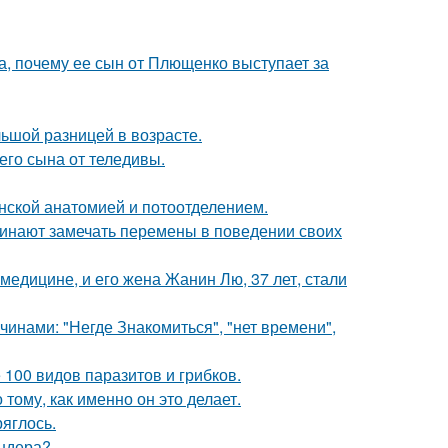
а, почему ее сын от Плющенко выступает за
ьшой разницей в возрасте.
го сына от теледивы.
нской анатомией и потоотделением.
чинают замечать перемены в поведении своих
медицине, и его жена Жанин Лю, 37 лет, стали
нами: "Негде Знакомиться", "нет времени",
 100 видов паразитов и грибков.
 тому, как именно он это делает.
ряглось.
ендера?