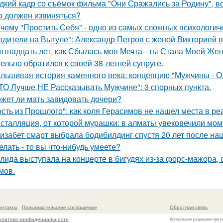
дкий кадр со съёмок фильма "Они Сражались за Родину", во
о должен извиняться?
чему "Простить Себя" - одно из самых сложных психологи
одители на Выгуле": Александр Петров с женой Викторией 
ятнадцать лет, как Сбылась моя Мечта - ты Стала Моей Жен
тельно обратился к своей 38-летней супруге.
льшивая история каменного века: концепцию "Мужчины - О
ТО Лучше НЕ Рассказывать Мужчине": 3 спорных пункта.
жет ли мать завидовать дочери?
ость из Прошлого": как коля Герасимов не нашел места в ре
сталляция, от которой мурашки: в алматы увековечили мом
изабет смарт выбрала бодибилдинг спустя 20 лет после н
делать - то вы что-нибудь умеете?
лида выступала на концерте в бигудях из-за форс-мажора, 
мов.
онтакты
Пользовательское соглашение
Обратная связь
олитика конфидециальности
Копирование разрешено при у