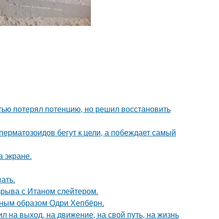
тью потерял потенцию, но решил восстановить
перматозоидов бегут к цели, а побеждает самый
а экране.
ать.
зрыва с Итаном слейтером.
ечным образом Одри Хепбёрн.
 на выход, на движение, на свой путь, на жизнь