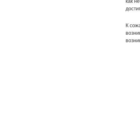
как н
достиг
К сож
возни
возни