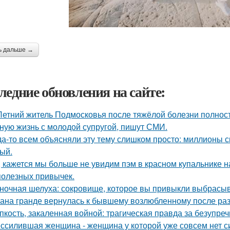
ь дальше →
ледние обновления на сайте:
Летний житель Подмосковья после тяжёлой болезни полнос
ную жизнь с молодой супругой, пишут СМИ.
да-то всем объясняли эту тему слишком просто: миллионы с
ый.
, кажется мы больше не увидим пэм в красном купальнике н
полезных привычек.
ночная шелуха: сокровище, которое вы привыкли выбрасыв
ана гранде вернулась к бывшему возлюбленному после ра
пкость, закаленная войной: трагическая правда за безупр
ссилившая женщина - женщина у которой уже совсем нет сил