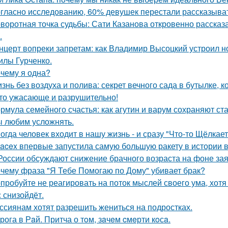
гласно исследованию, 60% девушек перестали рассказыват
воротная точка судьбы: Сати Казанова откровенно рассказ
.
нцерт вопреки запретам: как Владимир Высоцкий устроил 
лы Гурченко.
чему я одна?
знь без воздуха и полива: секрет вечного сада в бутылке, к
то ужасающе и разрушительно!
рмула семейного счастья: как агутин и варум сохраняют ст
 любим усложнять.
огда человек входит в нашу жизнь - и сразу "Что-то Щёлкает
acex впервые запустила самую большую ракету в истории в
России обсуждают снижение брачного возраста на фоне за
чему фраза "Я Тебе Помогаю по Дому" убивает брак?
пробуйте не реагировать на поток мыслей своего ума, хотя 
с снизойдёт.
ссиянам хотят разрешить жениться на подростках.
рога в Рaй. Притча о тoм, зaчeм cмeрти кoсa.