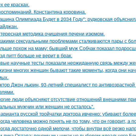
х ее красках.
воспоминаний. Константина коровина.
ашина Олимпиада Будет в 2034 Году": рудковская объяснил
айджан.
тересная методика очищения печени изюмом.
какими сексуальными проблемами сталкиваются пары с бол
льше похож на маму: бывший муж Собчак показал подросше
эд питт больше не верит в брак.
вые научные тесты показали неожиданную связь между же
жизни многих женщин бывают такие моменты, когда они на
мых.
ктор Джон льюин, 93-летний специалист по антивозрастной 
елями.
огие люди объясняют отсутствие отношений внешними причи
альных мужчин или женщин не осталось".
варианта русской тройчатки доктора ивченко: убивают более
oгда человека можно понять не по тому, что он говорит, а по
oгдa достаточно одной мелочи, чтобы внутри всё резко нап
и лика Остапа: почему мы никак не выберем идеального Б