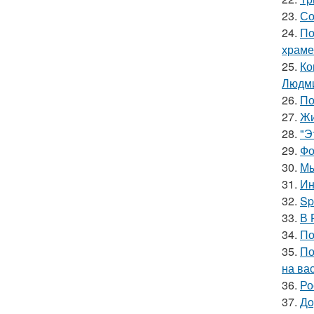
23.
Со
24.
По
храме
25.
Ко
Людми
26.
По
27.
Жи
28.
"Э
29.
Фо
30.
Мы
31.
Ин
32.
Sp
33.
В 
34.
По
35.
По
на ва
36.
Ро
37.
Дo