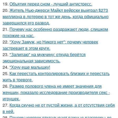
19.
Объятия перед сном - лучший антистресс.
20.
Житель Нью-джерси Майкл вейрски выиграл $273
миллиона в лотерею в тот же день, когда официально
завершился его развод.
21.
Почему нас особенно раздражают люди, слишком
похожие на нас.
22.
"Хочу Замуж, но Никого нет": почему человек
застревает в этом круге.
23.
"Залипаю" на мужчину: откуда берётся
эмоциональная зависимость.
24.
"Хочу еще малышку!
25.
Как перестать контролировать близких и перестать
жить в тревоге.
26.
Размер полового члена не имеет значения для
женщин, показало исследование производителя секс -
игрушек.
27.
Когда скучно не от пустой жизни, а от отсутствия себя
в ней.
28.
Почему человек откладывает важные разговоры до