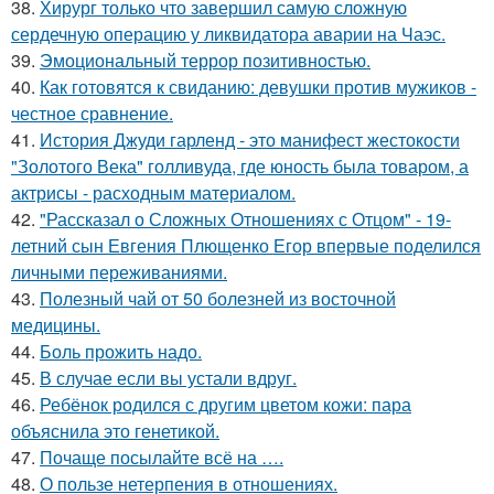
38.
Хирург только что завершил самую сложную
сердечную операцию у ликвидатора аварии на Чаэс.
39.
Эмоциональный террор позитивностью.
40.
Как готовятся к свиданию: девушки против мужиков -
честное сравнение.
41.
История Джуди гарленд - это манифест жестокости
"Золотого Века" голливуда, где юность была товаром, а
актрисы - расходным материалом.
42.
"Рассказал о Сложных Отношениях с Отцом" - 19-
летний сын Евгения Плющенко Егор впервые поделился
личными переживаниями.
43.
Полезный чай от 50 болезней из восточной
медицины.
44.
Боль прожить надо.
45.
В случае если вы устали вдруг.
46.
Ребёнок родился с другим цветом кожи: пара
объяснила это генетикой.
47.
Почаще посылайте всё на ….
48.
О пользе нетерпения в отношениях.