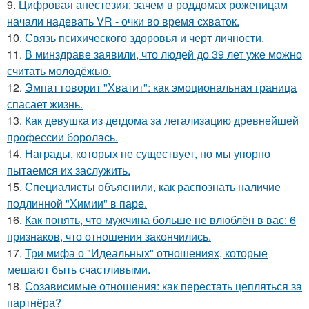
9.
Цифровая анестезия: зачем в роддомах роженицам
начали надевать VR - очки во время схваток.
10.
Связь психического здоровья и черт личности.
11.
В минздраве заявили, что людей до 39 лет уже можно
считать молодёжью.
12.
Эмпат говорит "Хватит": как эмоциональная граница
спасает жизнь.
13.
Как девушка из детдома за легализацию древнейшей
профессии боролась.
14.
Награды, которых не существует, но мы упорно
пытаемся их заслужить.
15.
Специалисты объяснили, как распознать наличие
подлинной "Химии" в паре.
16.
Как понять, что мужчина больше не влюблён в вас: 6
признаков, что отношения закончились.
17.
Три мифа о "Идеальных" отношениях, которые
мешают быть счастливыми.
18.
Созависимые отношения: как перестать цепляться за
партнёра?