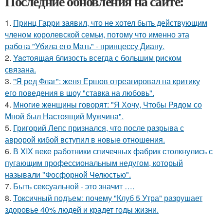
Последние обновления на сайте:
1.
Принц Гарри заявил, что не хотел быть действующим
членом королевской семьи, потому что именно эта
работа "Убила его Мать" - принцессу Диану.
2.
Yacтоящая близость всегда с большим риском
связана.
3.
"Я ред Флаг": женя Ершов отреагировал на критику
его поведения в шоу "ставка на любовь".
4.
Многие женщины говорят: "Я Хочу, Чтобы Рядом со
Мной был Настоящий Мужчина".
5.
Григорий Лепс признался, что после разрыва с
авророй кибой вступил в новые отношения.
6.
В XIX веке работники спичечных фабрик столкнулись с
пугающим профессиональным недугом, который
называли "Фосфорной Челюстью".
7.
Быть сексуальной - это значит ….
8.
Токсичный подъем: почему "Клуб 5 Утра" разрушает
здоровье 40% людей и крадет годы жизни.