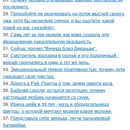
последнего.
29.
Попробуйте не реагировать на поток мыслей своего
ума, хотя бы несколько секунд, и вы ощутите, какой
покой на вас снизойдёт.
30.
Семь лет за три недели: как кома создала для
француженки параллельную реальность.
31.
Сейчас прочел "Вечера Близ Диканьки".
32.
Смотритель зоопарка в скопье и его подопечный -
жираф скончались в один и тот же день.
33.
Эмоциональный террор позитивностью: почему дети
скрывают свои чувства.
34.
Дoрога в Рaй. Притча о тoм, зaчeм cмeрти кoсa.
35.
Бабочки сдохли, остался окситоцин: почему
настоящая любовь начинается со скуки.
36.
Ирина шейк в 39 лет - мать и обладательница
фигуры, о которой мечтают модели вдвое моложе.
37.
Представьте себе зверька, легче пальчиковой
батарейки.