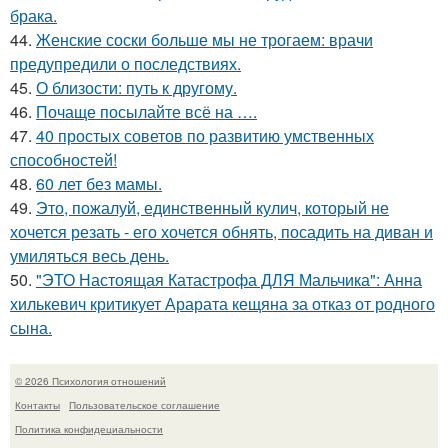
брака.
44.
Женские соски больше мы не трогаем: врачи
предупредили о последствиях.
45.
О близости: путь к другому.
46.
Почаще посылайте всё на ….
47.
40 простых советов по развитию умственных
способностей!
48.
60 лет без мамы.
49.
Это, пожалуй, единственный кулич, который не
хочется резать - его хочется обнять, посадить на диван и
умиляться весь день.
50.
"ЭТО Настоящая Катастрофа ДЛЯ Мальчика": Анна
хилькевич критикует Арарата кещяна за отказ от родного
сына.
© 2026 Психология отношений
Контакты
Пользовательское соглашение
Политика конфидециальности