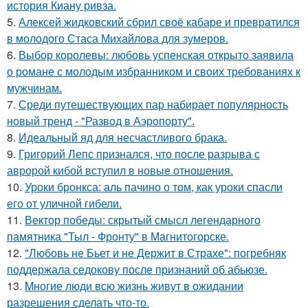
история Киану ривза.
5.
Алексей жидковский сбрил своё кабаре и превратился
в молодого Стаса Михайлова для зумеров.
6.
Выбор королевы: любовь успенская открыто заявила
о романе с молодым избранником и своих требованиях к
мужчинам.
7.
Среди путешествующих пар набирает популярность
новый тренд - "Развод в Аэропорту".
8.
Идеальный яд для несчастливого брака.
9.
Григорий Лепс признался, что после разрыва с
авророй кибой вступил в новые отношения.
10.
Уроки бронкса: аль пачино о том, как уроки спасли
его от уличной гибели.
11.
Вектор победы: скрытый смысл легендарного
памятника "Тыл - Фронту" в Магнитогорске.
12.
"Любовь не Бьет и не Держит в Страхе": погребняк
поддержала седокову после признаний об абьюзе.
13.
Mногие люди всю жизнь живут в ожидании
разрешения сделать что-то.