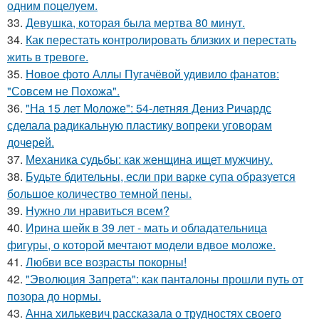
одним поцелуем.
33.
Девушка, которая была мертва 80 минут.
34.
Как перестать контролировать близких и перестать
жить в тревоге.
35.
Новое фото Аллы Пугачёвой удивило фанатов:
"Совсем не Похожа".
36.
"На 15 лет Моложе": 54-летняя Дениз Ричардс
сделала радикальную пластику вопреки уговорам
дочерей.
37.
Механика судьбы: как женщина ищет мужчину.
38.
Будьте бдительны, если при варке супа образуется
большое количество темной пены.
39.
Нужно ли нравиться всем?
40.
Ирина шейк в 39 лет - мать и обладательница
фигуры, о которой мечтают модели вдвое моложе.
41.
Любви все возрасты покорны!
42.
"Эволюция Запрета": как панталоны прошли путь от
позора до нормы.
43.
Анна хилькевич рассказала о трудностях своего