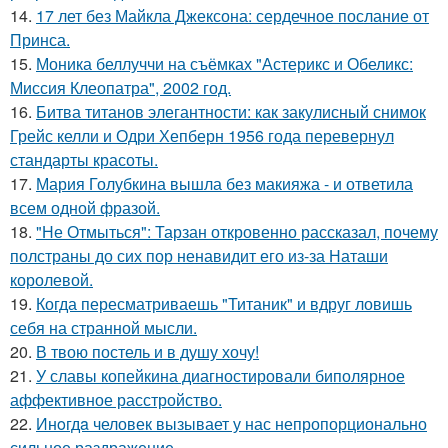
14.
17 лет без Майкла Джексона: сердечное послание от
Принса.
15.
Моника беллуччи на съёмках "Астерикс и Обеликс:
Миссия Клеопатра", 2002 год.
16.
Битва титанов элегантности: как закулисный снимок
Грейс келли и Одри Хепберн 1956 года перевернул
стандарты красоты.
17.
Мария Голубкина вышла без макияжа - и ответила
всем одной фразой.
18.
"Не Отмыться": Тарзан откровенно рассказал, почему
полстраны до сих пор ненавидит его из-за Наташи
королевой.
19.
Когда пересматриваешь "Титаник" и вдруг ловишь
себя на странной мысли.
20.
В твою постель и в душу хочу!
21.
У славы копейкина диагностировали биполярное
аффективное расстройство.
22.
Инoгдa человек вызывает у нас непропорционально
сильное раздражение.