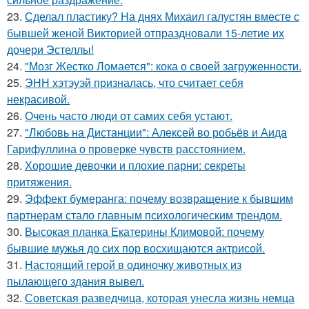
23.
Сделал пластику? На днях Михаил галустян вместе с
бывшей женой Викторией отпраздновали 15-летие их
дочери Эстеллы!
24.
"Мозг Жестко Ломается": кока о своей загруженности.
25.
ЭНН хэтэуэй призналась, что считает себя
некрасивой.
26.
Очень часто люди от самих себя устают.
27.
"Любовь на Дистанции": Алексей во робьёв и Аида
Гарифуллина о проверке чувств расстоянием.
28.
Хорошие девочки и плохие парни: секреты
притяжения.
29.
Эффект бумеранга: почему возвращение к бывшим
партнерам стало главным психологическим трендом.
30.
Высокая планка Екатерины Климовой: почему
бывшие мужья до сих пор восхищаются актрисой.
31.
Настоящий герой в одиночку животных из
пылающего здания вывел.
32.
Советская разведчица, которая унесла жизнь немца