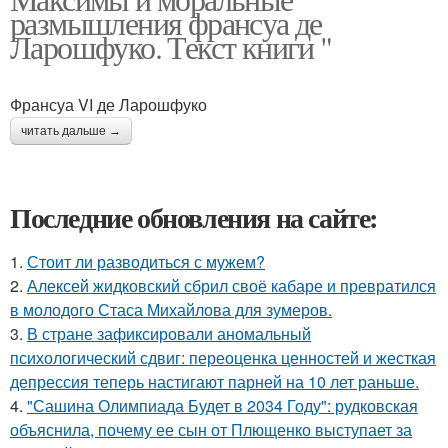
размышления франсуа де
Ларошфуко. Текст книги "
Франсуа VI де Ларошфуко
читать дальше →
Последние обновления на сайте:
1.
Стоит ли разводиться с мужем?
2.
Алексей жидковский сбрил своё кабаре и превратился
в молодого Стаса Михайлова для зумеров.
3.
В стране зафиксировали аномальный
психологический сдвиг: переоценка ценностей и жесткая
депрессия теперь настигают парней на 10 лет раньше.
4.
"Сашина Олимпиада Будет в 2034 Году": рудковская
объяснила, почему ее сын от Плющенко выступает за