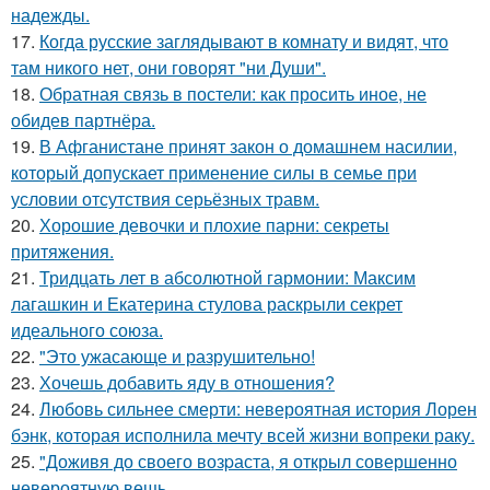
надежды.
17.
Когда русские заглядывают в комнату и видят, что
там никого нет, они говорят "ни Души".
18.
Обратная связь в постели: как просить иное, не
обидев партнёра.
19.
В Афганистане принят закон о домашнем насилии,
который допускает применение силы в семье при
условии отсутствия серьёзных травм.
20.
Хорошие девочки и плохие парни: секреты
притяжения.
21.
Тридцать лет в абсолютной гармонии: Максим
лагашкин и Екатерина стулова раскрыли секрет
идеального союза.
22.
"Это ужасающе и разрушительно!
23.
Хочешь добавить яду в отношения?
24.
Любовь сильнее смерти: невероятная история Лорен
бэнк, которая исполнила мечту всей жизни вопреки раку.
25.
"Доживя до своего возpаста, я открыл совершенно
невероятную вещь.