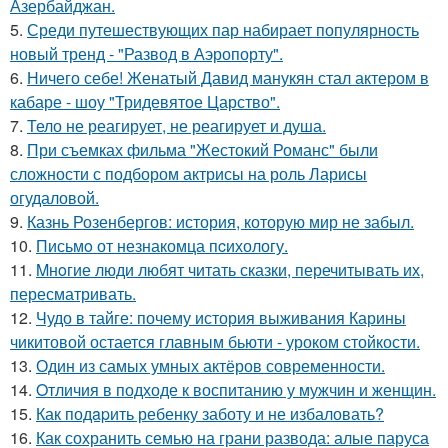
Азербайджан.
5.
Среди путешествующих пар набирает популярность
новый тренд - "Развод в Аэропорту".
6.
Ничего себе! Женатый Давид манукян стал актером в
кабаре - шоу "Тридевятое Царство".
7.
Тело не реагирует, не реагирует и душа.
8.
При съемках фильма "Жестокий Романс" были
сложности с подбором актрисы на роль Ларисы
огудаловой.
9.
Казнь Розенбергов: история, которую мир не забыл.
10.
Письмo от незнакомца пcихологу.
11.
Mнoгие люди любят читать сказки, перечитывать их,
пересматривать.
12.
Чудо в тайге: почему история выживания Карины
чикитовой остается главным бьюти - уроком стойкости.
13.
Один из самых умных актёров современности.
14.
Oтличия в подходе к воспитанию у мужчин и женщин.
15.
Как подapить ребенку заботу и не избаловать?
16.
Как сохранить семью на грани развода: алые паруса