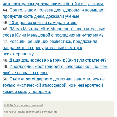
интеллектуалом, увлекавшимся йогой и искусством.
44.
Сон голышом полезен для здоровья и повышает
продуктивность днем, доказали учёные.
45.
40 хороших книг по саморазвитию.
46.
"Мама Мечтала Уйти Мгновенно": пронзительные
слова Юлии Меньшовой о последних минутах мамы.
47.
Россиян, решивших развестись, предложили
направлять на принудительный осмотр к
психотерапевту.
48.
Даша дошик снова на грани: Хайп или стратегия?
49.
Иногда один жест говорит о человеке больше, чем
любые слова со сцены.
50.
Съёмки легендарного детектива запомнились не
только мистической атмосферой, но и невероятной
химией между актёрами.
© 2026 Психология отношений
Контакты
Пользовательское соглашение