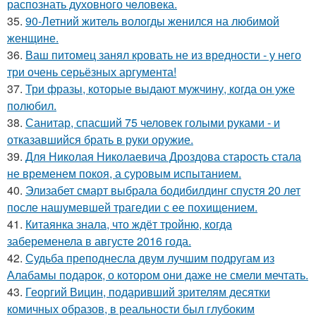
распознать духовного чeловeка.
35.
90-Летний житель вологды женился на любимой
женщине.
36.
Ваш питомец занял кровать не из вредности - у него
три очень серьёзных аргумента!
37.
Три фразы, которые выдают мужчину, когда он уже
полюбил.
38.
Санитар, спасший 75 человек голыми руками - и
отказавшийся брать в руки оружие.
39.
Для Николая Николаевича Дроздова старость стала
не временем покоя, а суровым испытанием.
40.
Элизабет смарт выбрала бодибилдинг спустя 20 лет
после нашумевшей трагедии с ее похищением.
41.
Китаянка знала, что ждёт тройню, когда
забеременела в августе 2016 года.
42.
Судьба преподнесла двум лучшим подругам из
Алабамы подарок, о котором они даже не смели мечтать.
43.
Георгий Вицин, подаривший зрителям десятки
комичных образов, в реальности был глубоким