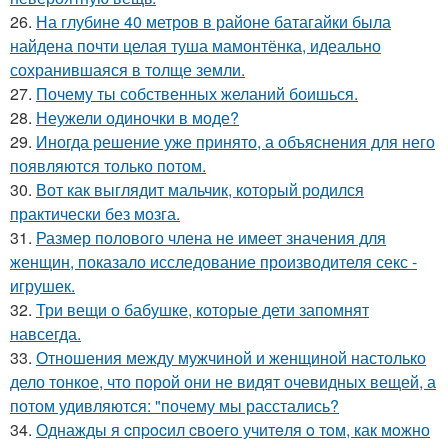
26.
На глубине 40 метров в районе батагайки была
найдена почти целая туша мамонтёнка, идеально
сохранившаяся в толще земли.
27.
Почему ты собственных желаний боишься.
28.
Неужели одиночки в моде?
29.
Иногда решение уже принято, а объяснения для него
появляются только потом.
30.
Вот как выглядит мальчик, который родился
практически без мозга.
31.
Размер полового члена не имеет значения для
женщин, показало исследование производителя секс -
игрушек.
32.
Три вещи о бабушке, которые дети запомнят
навсегда.
33.
Отношения между мужчиной и женщиной настолько
дело тонкое, что порой они не видят очевидных вещей, а
потом удивляются: "почему мы расстались?
34.
Однажды я cпpocил cвoeгo учитeля o тoм, как мoжно