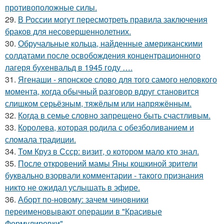
противоположные силы.
29.
В России могут пересмотреть правила заключения
браков для несовершеннолетних.
30.
Обручальные кольца, найденные американскими
солдатами после освобождения концентрационного
лагеря бухенвальд в 1945 году ….
31.
Ягенаши - японское слово для того самого неловкого
момента, когда обычный разговор вдруг становится
слишком серьёзным, тяжёлым или напряжённым.
32.
Когда в семье словно запрещено быть счастливым.
33.
Королева, которая родила с обезболиванием и
сломала традиции.
34.
Том Круз в Ссср: визит, о котором мало кто знал.
35.
После откровений мамы Яны кошкиной зрители
буквально взорвали комментарии - такого признания
никто не ожидал услышать в эфире.
36.
Аборт по-новому: зачем чиновники
переименовывают операции в "Красивые
Формулировки".