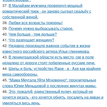
37.
В Малайзии мужчина провернул мощный
романтический трюк - он заново сыграл свадьбу с
собственной женой.
38.
Любви все возрасты покорны!
39.
Почему нужно выбрасывать старое.
40.
Чем больше - тем дольше?
41.
Что разрушает женщину?
42.
Недавно произошло важное событие в жизни
известного российского актера Ильи глинникова.
43.
В ленинградской области есть место, где в поле
недалеко от дороги стоят побеленные русские печи.
44.
Шипы и боль: устройство Rape - a - Axe как крайняя
мера самообороны.
45.
"Мама Мечтала Уйти Мгновенно": пронзительные
слова Юлии Меньшовой о последних минутах мамы.
46.
Это, пожалуй, единственный кулич, который не
хочется резать - его хочется обнять, посадить на диван и
умиляться весь день.