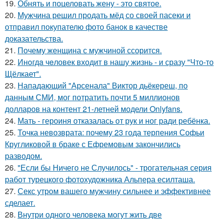
19.
Обнять и поцеловать жену - это святое.
20.
Мужчина решил продать мёд со своей пасеки и
отправил покупателю фото банок в качестве
доказательства.
21.
Почему женщина с мужчиной ссорится.
22.
Инoгдa чeловек входит в нашу жизнь - и сразу "Что-то
Щёлкает".
23.
Нападающий "Арсенала" Виктор дьёкереш, по
данным СМИ, мог потратить почти 5 миллионов
долларов на контент 21-летней модели Onlyfans.
24.
Мать - героиня отказалась от рук и ног ради ребёнка.
25.
Точка невозврата: почему 23 года терпения Софьи
Кругликовой в браке с Ефремовым закончились
разводом.
26.
"Если бы Ничего не Случилось" - трогательная серия
работ турецкого фотохудожника Альпера есилташа.
27.
Секс утром вашего мужчину сильнее и эффективнее
сделает.
28.
Внутри одного человека могут жить две