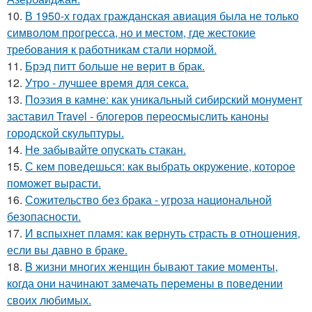
10.
В 1950-х годах гражданская авиация была не только
символом прогресса, но и местом, где жестокие
требования к работникам стали нормой.
11.
Брэд питт больше не верит в брак.
12.
Утро - лучшее время для секса.
13.
Поэзия в камне: как уникальный сибирский монумент
заставил Travel - блогеров переосмыслить каноны
городской скульптуры.
14.
Не забывайте опускать стакан.
15.
С кем поведешься: как выбрать окружение, которое
поможет вырасти.
16.
Сожительство без брака - угроза национальной
безопасности.
17.
И вспыхнет пламя: как вернуть страсть в отношения,
если вы давно в браке.
18.
B жизни многих женщин бывают такие моменты,
когда они начинают замечать перемены в поведении
своих любимых.