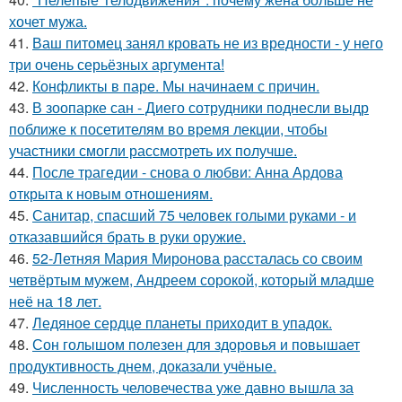
хочет мужа.
41.
Ваш питомец занял кровать не из вредности - у него
три очень серьёзных аргумента!
42.
Конфликты в паре. Мы начинаем с причин.
43.
В зоопарке сан - Диего сотрудники поднесли выдр
поближе к посетителям во время лекции, чтобы
участники смогли рассмотреть их получше.
44.
После трагедии - снова о любви: Анна Ардова
открыта к новым отношениям.
45.
Санитар, спасший 75 человек голыми руками - и
отказавшийся брать в руки оружие.
46.
52-Летняя Мария Миронова рассталась со своим
четвёртым мужем, Андреем сорокой, который младше
неё на 18 лет.
47.
Ледяное сердце планеты приходит в упадок.
48.
Сон голышом полезен для здоровья и повышает
продуктивность днем, доказали учёные.
49.
Численность человечества уже давно вышла за