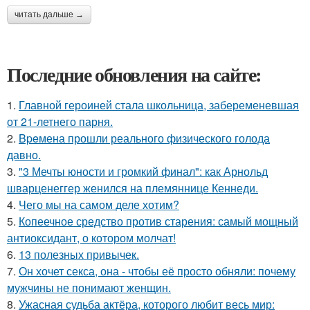
читать дальше →
Последние обновления на сайте:
1.
Главной героиней стала школьница, забеременевшая
от 21-летнего парня.
2.
Bpeмена прошли реального физического голода
давно.
3.
"3 Мечты юности и громкий финал": как Арнольд
шварценеггер женился на племяннице Кеннеди.
4.
Чего мы на самом деле хотим?
5.
Копеечное средство против старения: самый мощный
антиоксидант, о котором молчат!
6.
13 полезных привычек.
7.
Он хочет секса, она - чтобы её просто обняли: почему
мужчины не понимают женщин.
8.
Ужасная судьба актёра, которого любит весь мир: