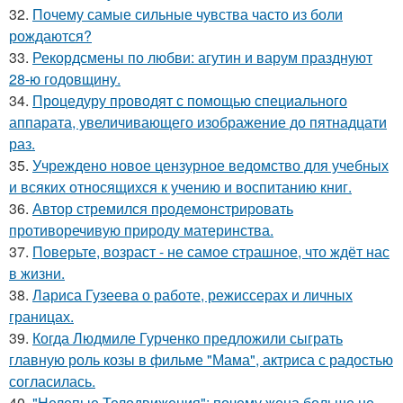
32.
Почему самые сильные чувства часто из боли
рождаются?
33.
Рекордсмены по любви: агутин и варум празднуют
28-ю годовщину.
34.
Процедуру проводят с помощью специального
аппарата, увеличивающего изображение до пятнадцати
раз.
35.
Учреждено новое цензурное ведомство для учебных
и всяких относящихся к учению и воспитанию книг.
36.
Автор стремился продемонстрировать
противоречивую природу материнства.
37.
Поверьте, возраст - не самое страшное, что ждёт нас
в жизни.
38.
Лариса Гузеева о работе, режиссерах и личных
границах.
39.
Когда Людмиле Гурченко предложили сыграть
главную роль козы в фильме "Мама", актриса с радостью
согласилась.
40.
"Нелепые Телодвижения": почему жена больше не