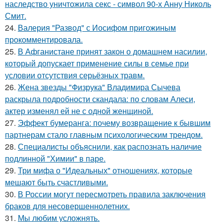
наследство уничтожила секс - символ 90-х Анну Николь
Смит.
24.
Валерия "Развод" с Иосифом пригожиным
прокомментировала.
25.
В Афганистане принят закон о домашнем насилии,
который допускает применение силы в семье при
условии отсутствия серьёзных травм.
26.
Жена звезды "Физрука" Владимира Сычева
раскрыла подробности скандала: по словам Алеси,
актер изменял ей не с одной женщиной.
27.
Эффект бумеранга: почему возвращение к бывшим
партнерам стало главным психологическим трендом.
28.
Специалисты объяснили, как распознать наличие
подлинной "Химии" в паре.
29.
Три мифа о "Идеальных" отношениях, которые
мешают быть счастливыми.
30.
В России могут пересмотреть правила заключения
браков для несовершеннолетних.
31.
Мы любим усложнять.