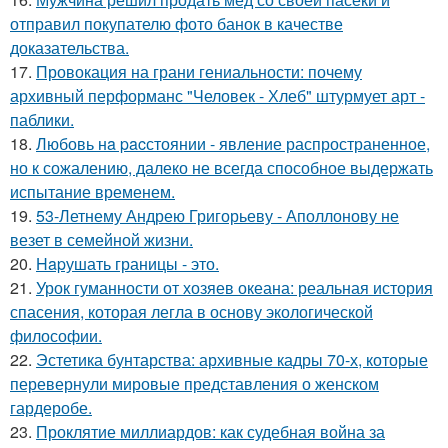
отправил покупателю фото банок в качестве
доказательства.
17.
Провокация на грани гениальности: почему
архивный перформанс "Человек - Хлеб" штурмует арт -
паблики.
18.
Любовь нa pacстоянии - явление распространенное,
но к сожалению, далеко не всегда способное выдержать
испытание временем.
19.
53-Летнему Андрею Григорьеву - Аполлонову не
везет в семейной жизни.
20.
Hapушать границы - это.
21.
Урок гуманности от хозяев океана: реальная история
спасения, которая легла в основу экологической
философии.
22.
Эстетика бунтарства: архивные кадры 70-х, которые
перевернули мировые представления о женском
гардеробе.
23.
Проклятие миллиардов: как судебная война за