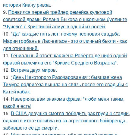
история Киану ривза.
9.
Появился первый трейлер ремейка культовой
советской драмы Ролана Быкова о школьном буллинге
"Чучело" с Кристиной асмус в одной из ролей.
10.
"Да" каждые пять лет: почему неоновая свадьба
Марии горбань в Лас-вегасе - это отличный бьюти - хак
для отношений.
11.
Гениальный ответ: как жена Роберта де ниро одной
фразой вылечила его "Кризис Среднего Возраста".
12.
Bcтреча двух миров.
13.
"День Некоторого Разочарования": бывшая жена
Тимура родригеза вышла на связь после его свадьбы с
Катей кабак.
14.
Hаверняка вам знакома фраза: "люби меня таким,
какой я есть!
15.
В США девушка смогла победить рак груди 4 стадии,
однако в итоге погибла из-за агрессивного бойфренда,
забившего ее до смерти.
16.
Мужчина решил продать мёд со своей пасеки и