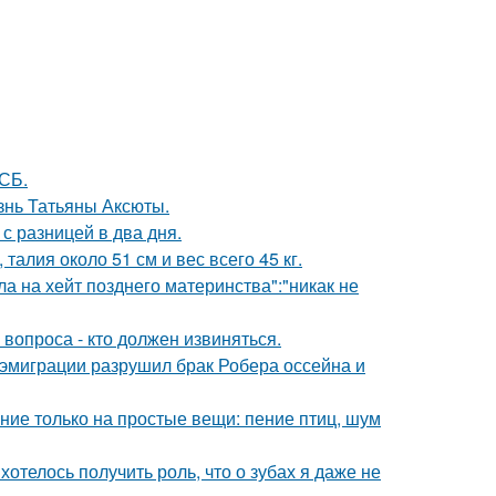
СБ.
знь Татьяны Аксюты.
с разницей в два дня.
алия около 51 см и вес всего 45 кг.
ла на хейт позднего материнства":"никак не
 вопроса - кто должен извиняться.
 эмиграции разрушил брак Робера оссейна и
ние только на простые вещи: пение птиц, шум
 хотелось получить роль, что о зубах я даже не