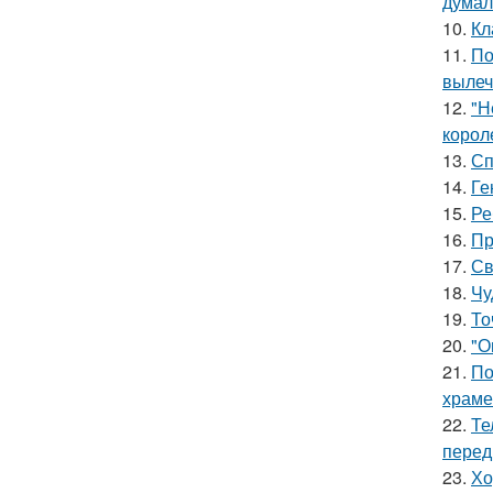
думал
10.
Кл
11.
По
вылеч
12.
"Н
корол
13.
Сп
14.
Ге
15.
Ре
16.
Пр
17.
Св
18.
Чу
19.
То
20.
"О
21.
По
храме
22.
Те
перед
23.
Хо