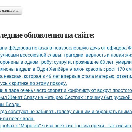
ь дальше →
ледние обновления на сайте:
ана фёдорова показала повзрослевшую дочь от офицера Ф
кулисами всесоюзной славы: трагедии, верность и новая жи
оронены в одном гробу: супруги, прожившие 60 лет, умерли 
лионы видели в Одри Хепбёрн эталон красоты: рост 170 см, т
а невская, которая в 49 лет впервые стала матерью, ответи
усь к критике по этому поводу.
и в паре очень часто спорят и конфликтуют вокруг простого
был Женат Сразу на Четырех Сестрах": почему быт русской
ы Влади.
гда советуют не забивать голову лишним и обращать внима
 или плеск волн.
пробах к "Морозко" я изо всех сил грызла орехи - так сильно