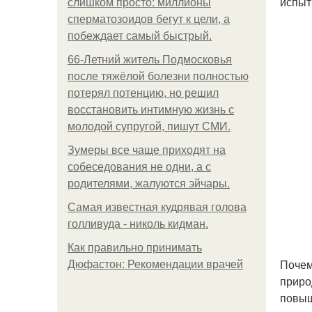
испыт
слишком просто: миллионы
сперматозоидов бегут к цели, а
побеждает самый быстрый.
66-Летний житель Подмосковья
после тяжёлой болезни полностью
потерял потенцию, но решил
восстановить интимную жизнь с
молодой супругой, пишут СМИ.
Зумеры все чаще приходят на
собеседования не одни, а с
родителями, жалуются эйчары.
Самая известная кудрявая голова
голливуда - николь кидман.
Как правильно принимать
Почем
Дюфастон: Рекомендации врачей
приро
повыш