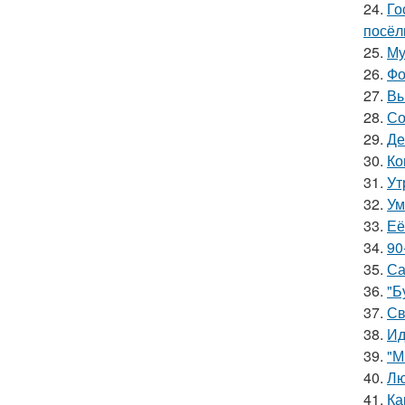
24.
Го
посёл
25.
Му
26.
Фо
27.
Вы
28.
Со
29.
Де
30.
Ко
31.
Ут
32.
Ум
33.
Её
34.
90
35.
Са
36.
"Б
37.
Св
38.
Ид
39.
"М
40.
Лю
41.
Ка