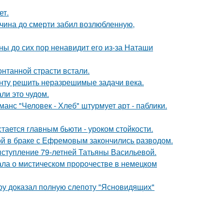
ет.
жчина до смерти забил возлюбленную,
ны до сих пор ненавидит его из-за Наташи
нтанной страсти встали.
анту решить неразрешимые задачи века.
ли это чудом.
нс "Человек - Хлеб" штурмует арт - паблики.
тается главным бьюти - уроком стойкости.
ой в браке с Ефремовым закончились разводом.
ыступление 79-летней Татьяны Васильевой.
ала о мистическом пророчестве в немецком
оу доказал полную слепоту "Ясновидящих"