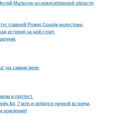
 Фотий Малыгин из новосибирской области,
атус главной Power Couple индустрии.
кая история за ней стоит.
целуем.
а" на самом деле.
мизм и протест.
йн $4, 7 млн и добился личной встречи.
ём рождения!
.