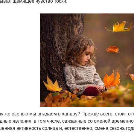
ывал щемящее чувство тоски.
у же осенью мы впадаем в хандру? Прежде всего, стоит отм
дные явления, в том числе, связанные со сменой временно
енная активность солнца и, естественно, смена сезона год