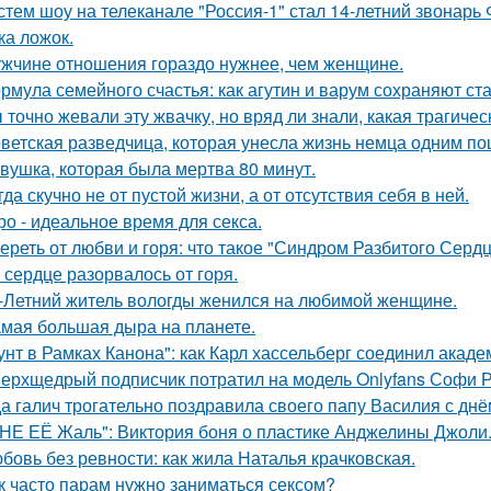
стем шоу на телеканале "Россия-1" стал 14-летний звонарь
ка ложок.
жчине отношения гораздо нужнее, чем женщине.
рмула семейного счастья: как агутин и варум сохраняют ст
 точно жевали эту жвачку, но вряд ли знали, какая трагичес
ветская разведчица, которая унесла жизнь немца одним по
вушка, которая была мертва 80 минут.
гда скучно не от пустой жизни, а от отсутствия себя в ней.
ро - идеальное время для секса.
ереть от любви и горя: что такое "Синдром Разбитого Сердц
 сердце разорвалось от горя.
-Летний житель вологды женился на любимой женщине.
мая большая дыра на планете.
унт в Рамках Канона": как Карл хассельберг соединил акаде
ерхщедрый подписчик потратил на модель Onlyfans Софи Ре
а галич трогательно поздравила своего папу Василия с дн
НЕ ЕЁ Жаль": Виктория боня о пластике Анджелины Джоли
бовь без ревности: как жила Наталья крачковская.
к часто парам нужно заниматься сексом?