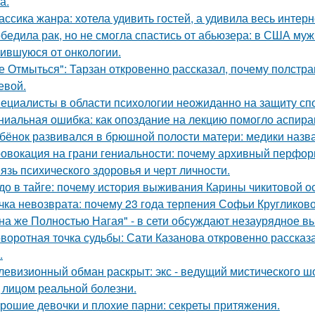
а.
ассика жанра: хотела удивить гостей, а удивила весь интерн
бедила рак, но не смогла спастись от абьюзера: в США му
ившуюся от онкологии.
е Отмыться": Тарзан откровенно рассказал, почему полстра
евой.
ециалисты в области психологии неожиданно на защиту спо
ниальная ошибка: как опоздание на лекцию помогло аспир
бёнок развивался в брюшной полости матери: медики назва
овокация на грани гениальности: почему архивный перформа
язь психического здоровья и черт личности.
до в тайге: почему история выживания Карины чикитовой ос
чка невозврата: почему 23 года терпения Софьи Кругликов
на же Полностью Нагая" - в сети обсуждают незаурядное в
воротная точка судьбы: Сати Казанова откровенно рассказ
.
левизионный обман раскрыт: экс - ведущий мистического ш
 лицом реальной болезни.
рошие девочки и плохие парни: секреты притяжения.