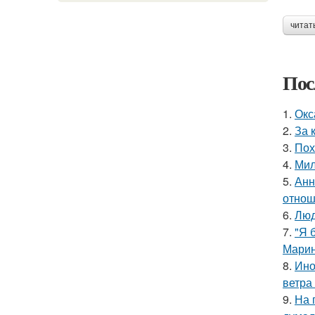
читат
Пос
1.
Окс
2.
За 
3.
Пох
4.
Мил
5.
Анн
отнош
6.
Люд
7.
"Я 
Марин
8.
Ино
ветра
9.
На 