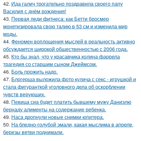
42.
Ида галич трогательно поздравила своего папу
Василия с днём рождения!
43.
Первая леди фитнеса: как Бетти бросмер
монетизировала свою талию в 53 см и изменила мир
моды.
44.
Феномен воплощения мыслей в реальность активно
обсуждается широкой общественностью с 2006 года.
45.
Кто бы знал, что у красавчика колина фаррела
трагедия со старшим сыном Джеймсом.
46.
Боль прожить надо.
47.
Блогерша выложила фото кулича с секс - игрушкой и
стала фигуранткой уголовного дела об оскорблении
чувств верующих.
48.
Певица сиа будет платить бывшему мужу Даниэлю
бернаду алименты на содержание ребенка.
49.
Наса дропнули новые снимки юпитера.
50.
На бледно-голубой эмали, какая мыслима в апреле,
березы ветви поднимали.