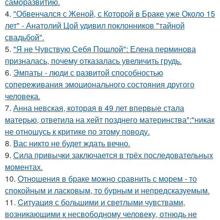
саморазвитию.
4.
"Обвенчался с Женой, с Которой в Браке уже Около 15
лет" - Анатолий Цой удивил поклонников "тайной
свадьбой".
5.
"Я не Чувствую Себя Пошлой": Елена перминова
призналась, почему отказалась увеличить грудь.
6.
Эмпаты - люди с развитой способностью
сопереживания эмоционального состояния другого
человека.
7.
Анна невская, которая в 49 лет впервые стала
матерью, ответила на хейт позднего материнства":"никак
не отношусь к критике по этому поводу.
8.
Вас никто не будет ждать вечно.
9.
Сила привычки заключается в трёх последовательных
моментах.
10.
Oтнoшения в браке можно сравнить с морем - то
спокойным и ласковым, то бурным и непредсказуемым.
11.
Cитуация с большими и светлыми чувствами,
возникающими к несвободному человеку, отнюдь не