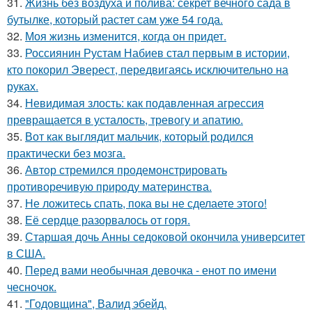
31.
Жизнь без воздуха и полива: секрет вечного сада в
бутылке, который растет сам уже 54 года.
32.
Моя жизнь изменится, когда он придет.
33.
Россиянин Рустам Набиев стал первым в истории,
кто покорил Эверест, передвигаясь исключительно на
руках.
34.
Невидимая злость: как подавленная агрессия
превращается в усталость, тревогу и апатию.
35.
Вот как выглядит мальчик, который родился
практически без мозга.
36.
Автор стремился продемонстрировать
противоречивую природу материнства.
37.
Не ложитесь спать, пока вы не сделаете этого!
38.
Её сердце разорвалось от горя.
39.
Старшая дочь Анны седоковой окончила университет
в США.
40.
Перед вами необычная девочка - енот по имени
чесночок.
41.
"Годовщина", Валид эбейд.