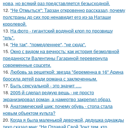
нова, но всякий раз представляется безысходной.
12.
"Не Отмыться": Тарзан откровенно рассказал, почему
полстраны до сих пор ненавидит его из-за Наташи
королевой.
13.
На фото - гигантский водяной клоп по прозвищу
"ель".
14.
"He так", "помедленнее", "не сюда".
15.
Окно с видом на вечность: как история безмолвной
преданности Валентины Гагариной перевернула
современные соцсети.
16.
Любовь за решеткой: звезда "беременна в 16" Арина
бросила детей ради романа с заключенным.
17.
Быть сексуальной - это значит ….
18.
2005-й сделал редкую вещь - не просто
экранизировал роман, а намертво закрепил образ.
19.
Анатомический шик: почему обувь - стопа стала
новым объектом культа?
20.
Когда я была маленькой девочкой, дедушка однажды
тихо сказал мне: "Не Отдавай Свой Зонт тем, кто