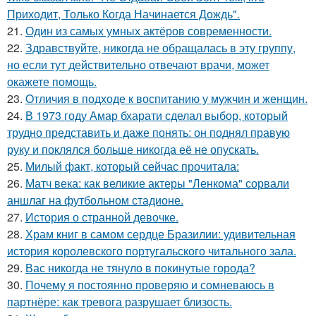
Приходит, Только Когда Начинается Дождь".
21.
Один из самых умных актёров современности.
22.
Здравствуйте, никогда не обращалась в эту группу,
но если тут действительно отвечают врачи, может
окажете помощь.
23.
Oтличия в подходе к воспитанию у мужчин и женщин.
24.
В 1973 году Амар бхарати сделал выбор, который
трудно представить и даже понять: он поднял правую
руку и поклялся больше никогда её не опускать.
25.
Милый факт, который сейчас прочитала:
26.
Матч века: как великие актеры "Ленкома" сорвали
аншлаг на футбольном стадионе.
27.
История о странной девочке.
28.
Храм книг в самом сердце Бразилии: удивительная
история королевского португальского читального зала.
29.
Вас никогда не тянуло в покинутые города?
30.
Почему я постоянно проверяю и сомневаюсь в
партнёре: как тревога разрушает близость.