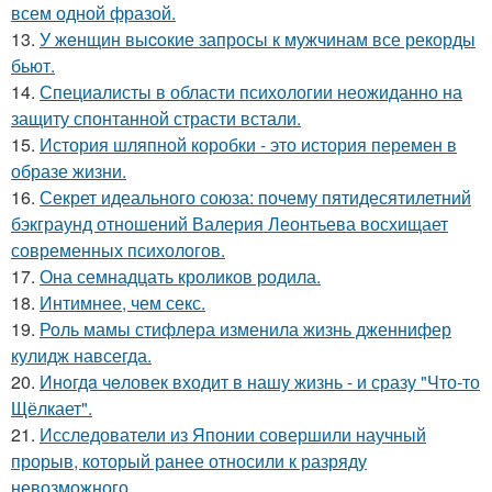
всем одной фразой.
13.
У жeнщин выcoкие запросы к мужчинам все рекорды
бьют.
14.
Специалисты в области психологии неожиданно на
защиту спонтанной страсти встали.
15.
История шляпной коробки - это история перемен в
образе жизни.
16.
Секрет идеального союза: почему пятидесятилетний
бэкграунд отношений Валерия Леонтьева восхищает
современных психологов.
17.
Она семнадцать кроликов родила.
18.
Интимнее, чем секс.
19.
Роль мамы стифлера изменила жизнь дженнифер
кулидж навсегда.
20.
Инoгдa чeловек входит в нашу жизнь - и сразу "Что-то
Щёлкает".
21.
Исследователи из Японии совершили научный
прорыв, который ранее относили к разряду
невозможного.