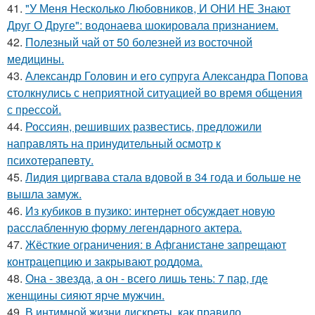
41.
"У Меня Несколько Любовников, И ОНИ НЕ Знают
Друг О Друге": водонаева шокировала признанием.
42.
Полезный чай от 50 болезней из восточной
медицины.
43.
Александр Головин и его супруга Александра Попова
столкнулись с неприятной ситуацией во время общения
с прессой.
44.
Россиян, решивших развестись, предложили
направлять на принудительный осмотр к
психотерапевту.
45.
Лидия циргвава стала вдовой в 34 года и больше не
вышла замуж.
46.
Из кубиков в пузико: интернет обсуждает новую
расслабленную форму легендарного актера.
47.
Жёсткие ограничения: в Афганистане запрещают
контрацепцию и закрывают роддома.
48.
Она - звезда, а он - всего лишь тень: 7 пар, где
женщины сияют ярче мужчин.
49.
В интимной жизни дискреты, как правило,