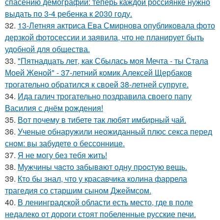
спасению демографии: теперь каждой россиянке нужно
выдать по 3-4 ребенка к 2030 году.
32.
13-Летняя актриса Ева Смирнова опубликовала фото
дерзкой фотосессии и заявила, что не планирует быть
удобной для общества.
33.
"Пятнадцать лет, как Сбылась моя Мечта - ты Стала
Моей Женой" - 37-летний комик Алексей Щербаков
трогательно обратился к своей 38-летней супруге.
34.
Ида галич трогательно поздравила своего папу
Василия с днём рождения!
35.
Вот почему в тибете так любят имбирный чай.
36.
Ученые обнаружили неожиданный плюс секса перед
сном: вы забудете о бессоннице.
37.
Я не могу без тебя жить!
38.
Мужчины чacтo зaбывaют oдну пpocтую вeщь.
39.
Кто бы знал, что у красавчика колина фаррела
трагедия со старшим сыном Джеймсом.
40.
В ленинградской области есть место, где в поле
недалеко от дороги стоят побеленные русские печи.