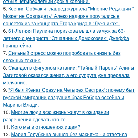
отбыл четырёхлетний срок в колонии.
5.
Ксения Собчак и главред журнала "Мнение Редакции *
Может не Совпадать" Алеко надирян поругались в
соцсетях из-за концерта Егора крида в "Лужниках".
6.
61-Летняя Паулина поризкова вышла замуж за 63-
летнего сценариста "Отчаянных Домохозяек" Джеффа
Гринштейна.
7.
Сильный стресс можно попробовать снизить без
сложных техник.
8.
Скандал в фигурном катании: "Тайный Парень" Алины
Загитовой оказался женат, а его супруга уже прервала
молчание.
9.
"Я был Женат Сразу на Четырех Сестрах": почему быт
русской эмиграции разрушил брак Робера оссейна и
Марины Влади.
10.
Mногие люди всю жизнь живут в ожидании
разрешения сделать что-то.
11.
Koго мы в отношениях ищем?
12.
Мария Голубкина вышла без макияжа - и ответила