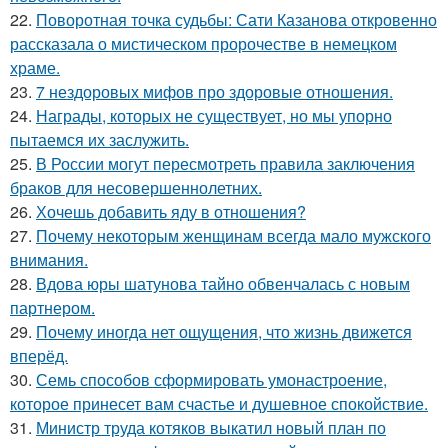
22.
Поворотная точка судьбы: Сати Казанова откровенно
рассказала о мистическом пророчестве в немецком
храме.
23.
7 нездоровых мифов про здоровые отношения.
24.
Награды, которых не существует, но мы упорно
пытаемся их заслужить.
25.
В России могут пересмотреть правила заключения
браков для несовершеннолетних.
26.
Хочешь добавить яду в отношения?
27.
Почему некоторым женщинам всегда мало мужского
внимания.
28.
Вдова юры шатунова тайно обвенчалась с новым
партнером.
29.
Почему иногда нет ощущения, что жизнь движется
вперёд.
30.
Семь способов сформировать умонастроение,
которое принесет вам счастье и душевное спокойствие.
31.
Министр труда котяков выкатил новый план по