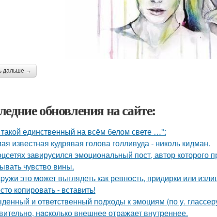
ь дальше →
ледние обновления на сайте:
 такой единственный на всём белом свете …":
ая известная кудрявая голова голливуда - николь кидман.
оцсетях завирусился эмоциональный пост, автор которого п
ывать чувство вины.
pужи это может выглядеть как ревность, придирки или изли
сто копировать - вставить!
денный и ответственный подходы к эмоциям (по у. глассеру
вительнo, нacколько внешнее отражает внутреннее.