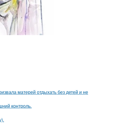
ризвала матерей отдыхать без детей и не
шний контроль.
).