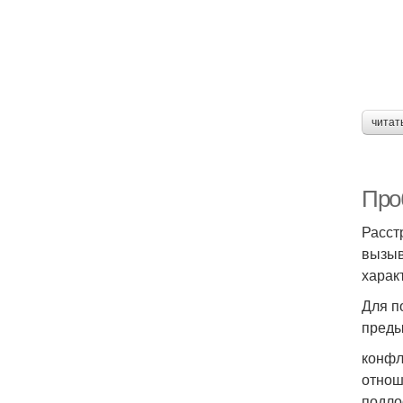
читат
Про
Расст
вызыв
харак
Для п
преды
конфл
отнош
подло