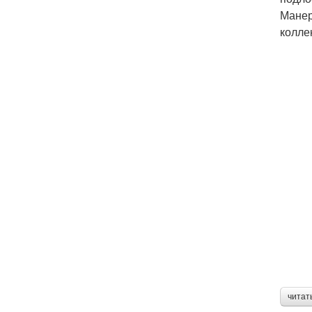
Манер
колле
читат