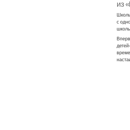
из 
Школь
с одн
школь
Вперв
детей
време
наста