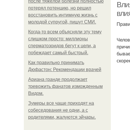
после тяжёлой болезни полностью
Вли
потерял потенцию, но решил
вли
восстановить интимную жизнь с
молодой супругой, пишут СМИ.
Прави
Когда-то всем объясняли эту тему
слишком просто: миллионы
Челов
сперматозоидов бегут к цели, а
причи
побеждает самый быстрый.
бывае
скоре
Как правильно принимать
Дюфастон: Рекомендации врачей
Ариана гранде продолжает
тревожить фанатов изможденным
Видом.
Зумеры все чаще приходят на
собеседования не одни, а с
родителями, жалуются эйчары.