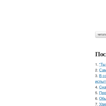
читат
Пос
1.
"Ты
2.
Сам
3.
В с
испыт
4.
Cна
5.
Про
6.
Обы
7.
Уди