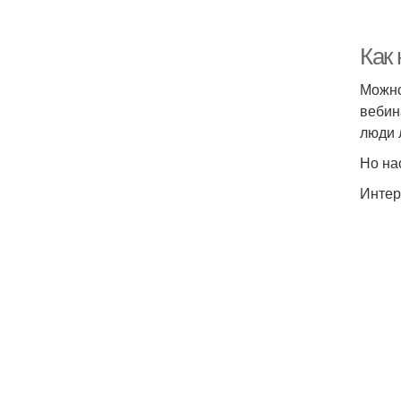
Как 
Можно
вебин
люди л
Но на
Интер