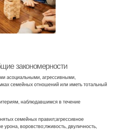
бщие закономерности
ими асоциальными, агрессивными,
мках семейных отношений или иметь тотальный
критериям, наблюдавшимся в течение
нятых семейных правил;агрессивное
 урона, воровство;лживость, двуличность,