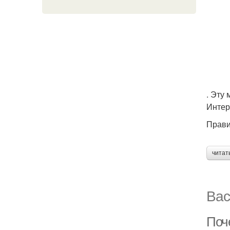
. Эту
Интер
Прави
читат
Вас
Поч