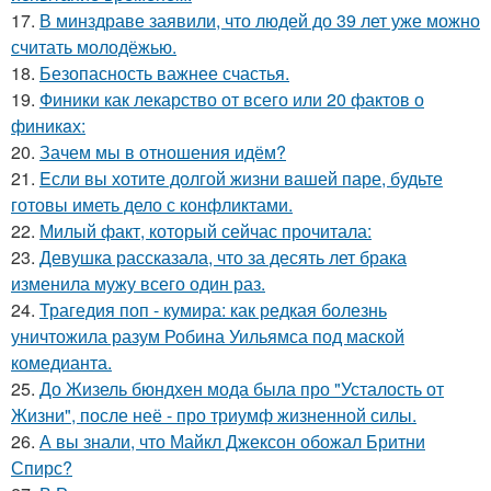
17.
В минздраве заявили, что людей до 39 лет уже можно
считать молодёжью.
18.
Безопасность важнее счастья.
19.
Финики как лекарство от всего или 20 фактов о
финикaх:
20.
Зачем мы в отношения идём?
21.
Eсли вы хотите долгой жизни вашей паре, будьте
готовы иметь дело с конфликтами.
22.
Милый факт, который сейчас прочитала:
23.
Девушка рассказала, что за десять лет брака
изменила мужу всего один раз.
24.
Трагедия поп - кумира: как редкая болезнь
уничтожила разум Робина Уильямса под маской
комедианта.
25.
До Жизель бюндхен мода была про "Усталость от
Жизни", после неё - про триумф жизненной силы.
26.
А вы знали, что Майкл Джексон обожал Бритни
Спирс?