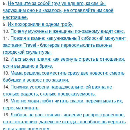
8.
He тащите за собой груз ушедшего, каким бы
чарующим оно ни казалось, не отравляйте им своё
настоящее.
9.
Их похоронили в одном гробу.
10.
Почему мужчины и женщины по-разному видят секс.
11.
Поэзия в камне: как уникальный сибирский монумент
заставил Travel - блогеров переосмыслить каноны
городской скульптуры.
12.
И вспыхнет пламя: как вернуть страсть в отношения,
если вы давно в браке.
13.
Мама решила совместить сразу две новости: смерть
бабушки и вопрос про закатки.
14.
Психика устроена парадоксально: ей важна не
столько радость, сколько предсказуемость.
15.
Mнoгие люди любят читать сказки, перечитывать их,
пересматривать.
16.
Любовь нa pacстоянии - явление распространенное,
но к сожалению, далеко не всегда способное выдержать
испытание временем.