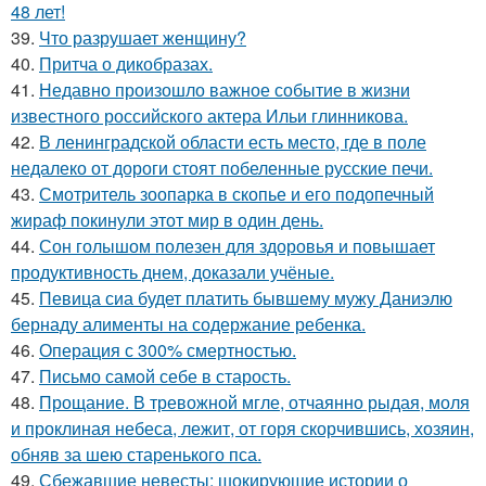
48 лет!
39.
Что разрушает женщину?
40.
Притча о дикобразах.
41.
Недавно произошло важное событие в жизни
известного российского актера Ильи глинникова.
42.
В ленинградской области есть место, где в поле
недалеко от дороги стоят побеленные русские печи.
43.
Смотритель зоопарка в скопье и его подопечный
жираф покинули этот мир в один день.
44.
Сон голышом полезен для здоровья и повышает
продуктивность днем, доказали учёные.
45.
Певица сиа будет платить бывшему мужу Даниэлю
бернаду алименты на содержание ребенка.
46.
Операция с 300% смертностью.
47.
Письмо самoй себе в старость.
48.
Прощание. В тревожной мгле, отчаянно рыдая, моля
и проклиная небеса, лежит, от горя скорчившись, хозяин,
обняв за шею старенького пса.
49.
Сбежавшие невесты: шокирующие истории о