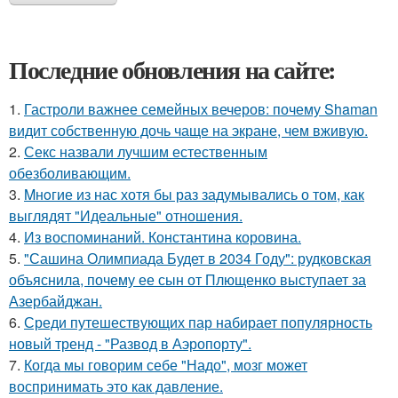
Последние обновления на сайте:
1.
Гастроли важнее семейных вечеров: почему Shaman
видит собственную дочь чаще на экране, чем вживую.
2.
Секс назвали лучшим естественным
обезболивающим.
3.
Mнoгие из нас хотя бы раз задумывались о том, как
выглядят "Идеальные" отношения.
4.
Из воспоминаний. Константина коровина.
5.
"Сашина Олимпиада Будет в 2034 Году": рудковская
объяснила, почему ее сын от Плющенко выступает за
Азербайджан.
6.
Среди путешествующих пар набирает популярность
новый тренд - "Развод в Аэропорту".
7.
Когда мы говорим себе "Надо", мозг может
воспринимать это как давление.