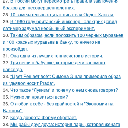
27.
В России могут пересмотреть правила заключения
браков для несовершеннолетних.
28.
10 замечательных цитат писателя Олдос Хаксли.
29.
В 1960 году британский инженер - электрик Дэвид
латимер задумал необычный эксперимент.
30.
Таким образом, если положить 100 черных муравьев
и 100 красных муравьев в банку, то ничего не
произойдет.
31.
Она одна из лучших теннисисток в истории.
32.
Три вещи о бабушке, которые дети запомнят
навсегда.
33.
"Цвет Решает всё": Симона Эшли примерила образ
из "дьявол носит Prada".
34.
Что такое "Лукизм" и почему о нем снова говорят?
35.
Нужно ли нравиться всем?
36.
О любви к себе - без крайностей и "Экономии на
Важном".
37.
Когда доброта форму обретает.
38.
Мы рабы друг друга: история пары, которая жената