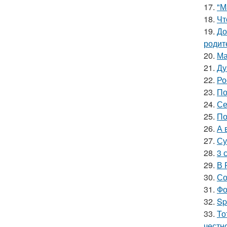
17.
"М
18.
Чт
19.
До
родит
20.
Ма
21.
Ду
22.
Ро
23.
По
24.
Се
25.
По
26.
А 
27.
Су
28.
3 
29.
В 
30.
Со
31.
Фо
32.
Sp
33.
То
честн