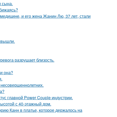
 сына.
обижаясь?
медицине, и его жена Жанин Лю, 37 лет, стали
 вышли.
ревога разрушает близость.
ли она?
я.
я несовершеннолетних.
ра?
атус главной Power Couple индустрии.
ысотой с 40-этажный дом.
орию Канн в платье, которое держалось на