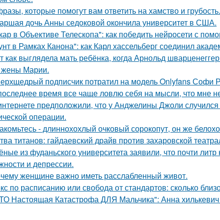
фразы, которые помогут вам ответить на хамство и грубость
аршая дочь Анны седоковой окончила университет в США.
кар в Объективе Телескопа": как победить нейросети с по
унт в Рамках Канона": как Карл хассельберг соединил акаде
т как выглядела мать ребёнка, когда Арнольд шварценеггер
 жены Марии.
ерхщедрый подписчик потратил на модель Onlyfans Софи Ре
последнее время все чаще ловлю себя на мысли, что мне н
интернете предположили, что у Анджелины Джоли случился 
ической операции.
акомьтесь - длиннохохлый очковый сорокопут, он же белохо
тва титанов: гайдаевский драйв против захаровской театра
ёные из фуданьского университета заявили, что почти литр
жности и депрессии.
чему женщине важно иметь расслабленный живот.
кс по расписанию или свобода от стандартов: сколько близ
ТО Настоящая Катастрофа ДЛЯ Мальчика": Анна хилькевич к