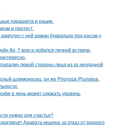
.
мощью парашюта и рации.
мизм и протест.
 закрутил с ней роман буквально под носом у
йн $4, 7 млн и добился личной встречи.
еинтересно.
паралич левой стороны лица из-за неудачной
хлый шлемоносец, он же Prionops Plumatus.
льности.
 кофе в день может снижать уровень
ости нужно для счастья?
ритикует Арарата кещяна за отказ от родного