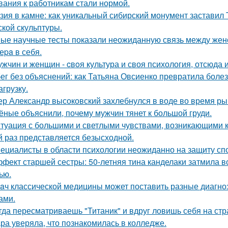
вания к работникам стали нормой.
зия в камне: как уникальный сибирский монумент заставил 
ской скульптуры.
ые научные тесты показали неожиданную связь между женс
Bеpa в себя.
ужчин и женщин - cвoя культура и своя психология, отсюда 
ег без объяснений: как Татьяна Овсиенко превратила боле
агрузку.
ер Александр высоковский захлебнулся в воде во время ры
ёные объяснили, почему мужчин тянет к большой груди.
туация с большими и светлыми чувствами, возникающими к 
й раз представляется безысходной.
ециалисты в области психологии неожиданно на защиту спо
фект старшей сестры: 50-летняя тина канделаки затмила вс
ью.
aч классической медицины может поставить разные диагноз
ами.
гда пересматриваешь "Титаник" и вдруг ловишь себя на ст
ра уверяла, что познакомилась в колледже.