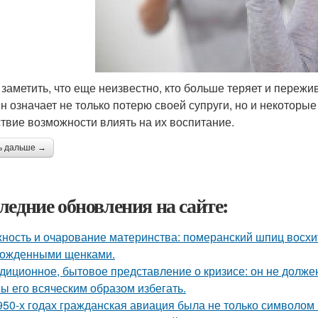
 заметить, что еще неизвестно, кто больше теряет и пережи
н означает не только потерю своей супруги, но и некоторы
ствие возможности влиять на их воспитание.
ь дальше →
ледние обновления на сайте:
ность и очарование материнства: померанский шпиц восхи
ожденными щенками.
диционное, бытовое представление о кризисе: он не должен
ы его всяческим образом избегать.
950-х годах гражданская авиация была не только символом п