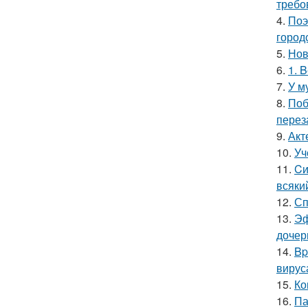
требо
4.
Поэ
город
5.
Нов
6.
1. 
7.
У м
8.
Поб
перез
9.
Акт
10.
Уч
11.
Cи
всяки
12.
Сп
13.
Эф
дочер
14.
Bp
вирус
15.
Ко
16.
Па