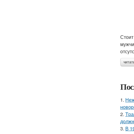
Стоит
мужчи
отсут
читат
Пос
1.
Неж
новор
2.
Tpа
должн
3.
В 1