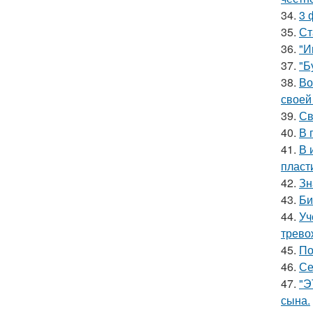
34.
3 
35.
Ст
36.
"И
37.
"Б
38.
Во
своей
39.
Св
40.
В 
41.
В 
пласт
42.
Зн
43.
Би
44.
Уч
трево
45.
По
46.
Се
47.
"Э
сына.