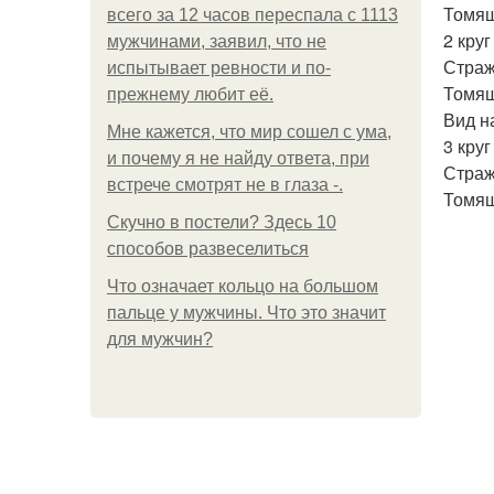
Томящ
всего за 12 часов переспала с 1113
2 круг
мужчинами, заявил, что не
Страж
испытывает ревности и по-
Томящ
прежнему любит её.
Вид н
Мне кажется, что мир сошел с ума,
3 круг
и почему я не найду ответа, при
Страж
встрече смотрят не в глаза -.
Томящ
Скучно в постели? Здесь 10
способов развеселиться
Что означает кольцо на большом
пальце у мужчины. Что это значит
для мужчин?