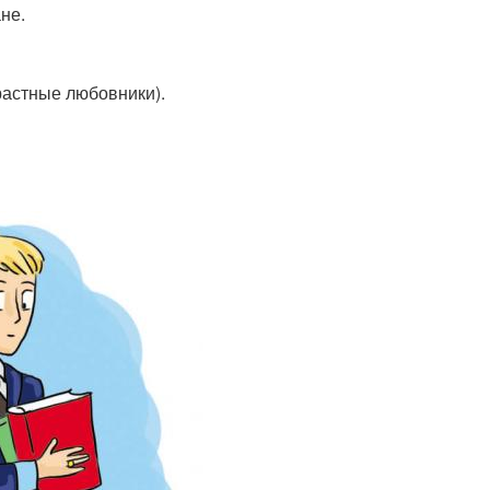
не.
растные любовники).