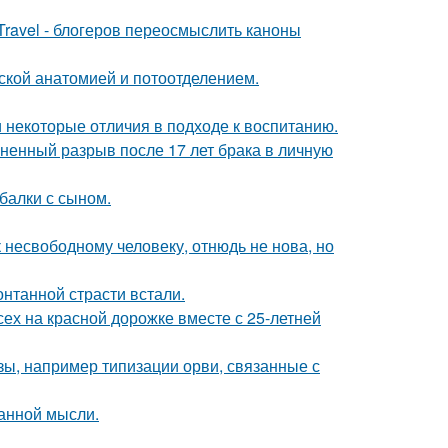
Travel - блогеров переосмыслить каноны
кой анатомией и потоотделением.
и некоторые отличия в подходе к воспитанию.
зненный разрыв после 17 лет брака в личную
балки с сыном.
несвободному человеку, отнюдь не нова, но
нтанной страсти встали.
ех на красной дорожке вместе с 25-летней
ы, например типизации орви, связанные с
ранной мысли.