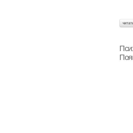
читат
Пси
Поя