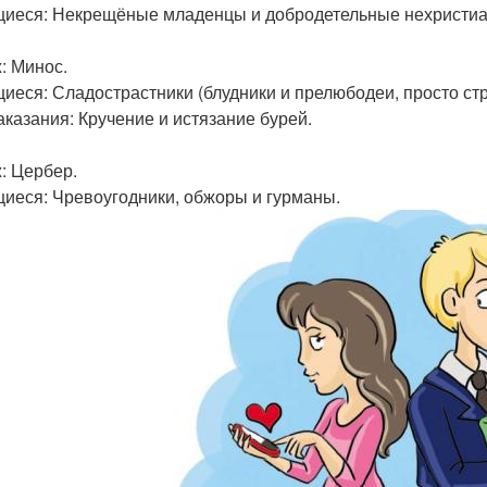
иеся: Некрещёные младенцы и добродетельные нехристиа
: Минос.
иеся: Сладострастники (блудники и прелюбодеи, просто ст
аказания: Кручение и истязание бурей.
: Цербер.
иеся: Чревоугодники, обжоры и гурманы.