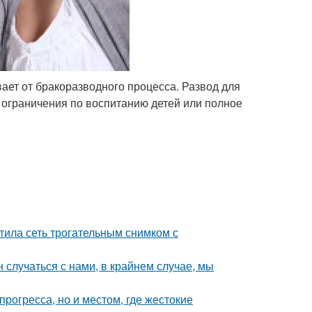
вает от бракоразводного процесса. Развод для
е ограничения по воспитанию детей или полное
тила сеть трогательным снимком с
 случаться с нами, в крайнем случае, мы
рогресса, но и местом, где жестокие