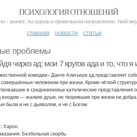
ПСИХОЛОГИЯ ОТНОШЕНИЙ
но - значит, ты идешь в правильном направлении. твой вн
главная
новости
статьи
ые проблемы
дя через ад: мои 7 кругов ада и то, что я
жественной комедии» Данте Алигьери ад представляет собой
, совершённые человеком при жизни. Кроме чёткой структу
твовавшие в средневековье католические представления о
 входом — жалкие души, не творившие при жизни ни добра, 
ые были и не с дьяволом, и не с Богом.
: Харон.
аказания: Безбольная скорбь.