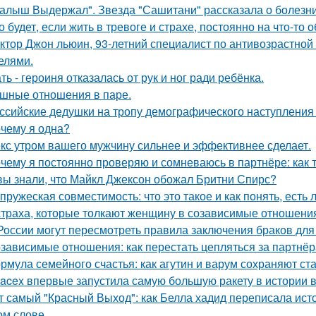
алыш Выдержал". Звезда "Сашитани" рассказала о болезни
о будет, если жить в тревоге и страхе, постоянно на что-то 
ктор Джон льюин, 93-летний специалист по антивозрастной 
елями.
ть - героиня отказалась от рук и ног ради ребёнка.
шные отношения в паре.
ссийские дедушки на тропу демографического наступления
чему я одна?
кс утром вашего мужчину сильнее и эффективнее сделает.
чему я постоянно проверяю и сомневаюсь в партнёре: как т
вы знали, что Майкл Джексон обожал Бритни Спирс?
пружеская совместимость: что это такое и как понять, есть 
страха, которые толкают женщину в созависимые отношени
России могут пересмотреть правила заключения браков дл
зависимые отношения: как перестать цепляться за партнё
рмула семейного счастья: как агутин и варум сохраняют ст
acex впервые запустила самую большую ракету в истории в
т самый "Красный Выход": как Белла хадид переписала ист
ом слове.