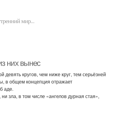
утренний мир...
 из них вынес
 девять кругов, чем ниже круг, тем серьёзней
ры, в общем концепция отражает
б аде.
ни зла, в том числе «ангелов дурная стая»,