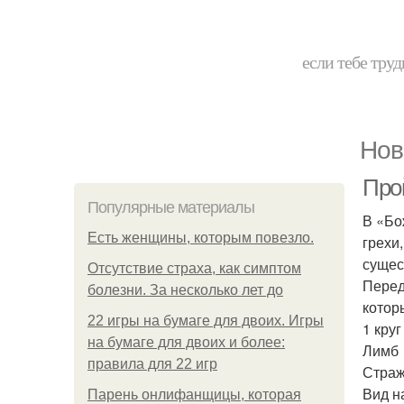
если тебе труд
Нов
Прой
Популярные материалы
В «Бо
Есть женщины, которым повезло.
грехи
сущес
Отсутствие страха, как симптом
Перед
болезни. За несколько лет до
котор
22 игры на бумаге для двоих. Игры
1 круг
на бумаге для двоих и более:
Лимб
правила для 22 игр
Страж
Вид н
Парень онлифанщицы, которая