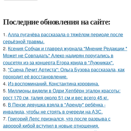
Последние обновления на сайте:
1.
Алла пугачёва рассказала о тяжёлом периоде после
серьёзной травмы.
2.
Ксения Собчак и главред журнала "Мнение Редакции *
Может не Совпадать" Алеко надирян поругались в
соцсетях из-за концерта Егора крида в "Лужниках".
3.
"Сцена Лечит Артиста": Ольга Бузова рассказала, как
проходит её восстановление.
4.
Из воспоминаний. Константина коровина.
5.
Миллионы видели в Одри Хепбёрн эталон красоты:
рост 170 см, талия около 51 см и вес всего 45 кг.
6.
В Пензе девушка взяла в "Аренду" ребёнка -
инвалида, чтобы не стоять в очереди на АЗС.
7.
Григорий Лепс признался, что после разрыва с
авророй кибой вступил в новые отношения.