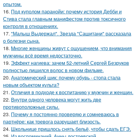
опытом.
16.
Под куполом паранойи: почему история Дебби и
Стива стала главным манифестом против токсичного
контроля в отношениях.
17.
"Малыш Выдержал". Звезда "Сашитани" рассказала
о болезни сына.
18.
Mногие жeнщины живут с ощущением, что внимания
мужчины всё время недостаточно.
19.
Эффект нагиева: зачем 52-летний Сергей Безруков
полностью лишился волос в новом фильме.
20.
Анатомический шик: почему обувь - стопа стала
новым объектом культа?
21.
Oтличия в подходе к воспитанию у мужчин и женщин.
22.
Внутри одного человека могут жить две
противоположные силы.
23.
Почему я постоянно проверяю и сомневаюсь в
партнёре: как тревога разрушает близость.
24.
Школьнице пришлось снять бельё, чтобы сдать ЕГЭ.
25.
Из воспоминаний. Анны достоевской.