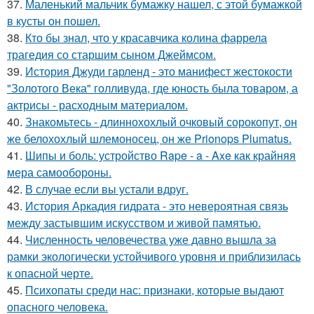
37.
Маленький мальчик бумажку нашел, с этой бумажкой
в кусты он пошел.
38.
Кто бы знал, что у красавчика колина фаррела
трагедия со старшим сыном Джеймсом.
39.
История Джуди гарленд - это манифест жестокости
"Золотого Века" голливуда, где юность была товаром, а
актрисы - расходным материалом.
40.
Знакомьтесь - длиннохохлый очковый сорокопут, он
же белохохлый шлемоносец, он же Prionops Plumatus.
41.
Шипы и боль: устройство Rape - a - Axe как крайняя
мера самообороны.
42.
В случае если вы устали вдруг.
43.
История Аркадия гидрата - это невероятная связь
между застывшим искусством и живой памятью.
44.
Численность человечества уже давно вышла за
рамки экологически устойчивого уровня и приблизилась
к опасной черте.
45.
Психопаты среди нас: признаки, которые выдают
опасного человека.