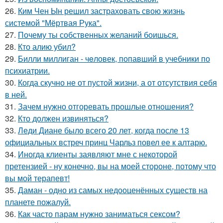
26.
Ким Чен Ын решил застраховать свою жизнь
системой "Мёртвая Рука".
27.
Почему ты собственных желаний боишься.
28.
Кто алию убил?
29.
Билли миллиган - чeловек, попавший в учебники по
психиатрии.
30.
Когда скучно не от пустой жизни, а от отсутствия себя
в ней.
31.
Зачем нужно отгоревать прошлые отношения?
32.
Кто должен извиняться?
33.
Леди Диане было всего 20 лет, когда после 13
официальных встреч принц Чарльз повел ее к алтарю.
34.
Иногда клиенты заявляют мне с некоторой
претензией - ну конечно, вы на моей стороне, потому что
вы мой терапевт!
35.
Даман - одно из самых недооценённых существ на
планете пожалуй.
36.
Как часто парам нужно заниматься сексом?