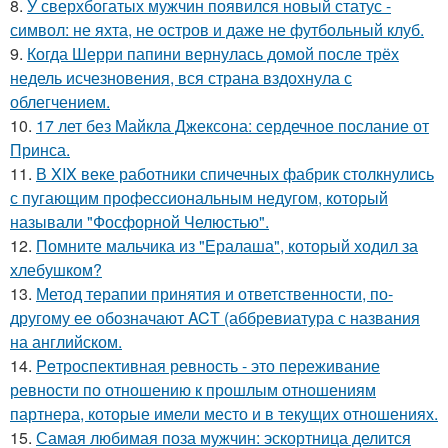
8.
У сверхбогатых мужчин появился новый статус -
символ: не яхта, не остров и даже не футбольный клуб.
9.
Когда Шерри папини вернулась домой после трёх
недель исчезновения, вся страна вздохнула с
облегчением.
10.
17 лет без Майкла Джексона: сердечное послание от
Принса.
11.
В XIX веке работники спичечных фабрик столкнулись
с пугающим профессиональным недугом, который
называли "Фосфорной Челюстью".
12.
Помните мальчика из "Ералаша", который ходил за
хлебушком?
13.
Метод терапии принятия и ответственности, по-
другому ее обозначают ACT (аббревиатура с названия
на английском.
14.
Peтроспективная ревность - это переживание
ревности по отношению к прошлым отношениям
партнера, которые имели место и в текущих отношениях.
15.
Самая любимая поза мужчин: эскортница делится