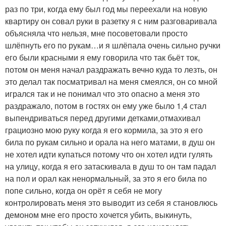
раз по три, когда ему был год мы переехали на новую
квартиру он совал руки в разетку я с ним разговаривала
объясняла что нельзя, мне посоветовали просто
шлёпнуть его по рукам…и я шлёпала очень сильно ручки
его были красными я ему говорила что так бьёт ток,
потом он меня начал раздражать вечно куда то лезть, он
это делал так посматривал на меня смеялся, он со мной
игрался так и не понимал что это опасно а меня это
раздражало, потом в гостях он ему уже было 1,4 стал
выпендриваться перед другими детками,отмахивал
грациозно мою руку когда я его кормила, за это я его
била по рукам сильно и орала на него матами, в душ он
не хотел идти купаться потому что он хотел идти гулять
на улицу, когда я его затаскивала в душ то он там падал
на пол и орал как ненормальный, за это я его била по
попе сильно, когда он орёт я себя не могу
контролировать меня это выводит из себя я становлюсь
демоном мне его просто хочется убить, выкинуть,