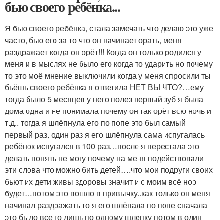
бью своего ребёнка...
Я бью своего ребёнка, стала замечать что делаю это уже
часто, бью его за то что он начинает орать, меня
раздражает когда он орёт!!! Когда он только родился у
меня и в мыслях не было его когда то ударить но почему
то это моё мнение выключили когда у меня спросили ты
бьёшь своего ребёнка я ответила НЕТ ВЫ ЧТО?…ему
тогда было 5 месяцев у него полез первый зуб я была
дома одна и не понимала почему он так орёт всю ночь и
т.д.. тогда я шлёпнула его по попе это был самый
первый раз, один раз я его шлёпнула сама испугалась
ребёнок испугался в 100 раз…после я перестала это
делать понять не могу почему на меня подействовали
эти слова что можно бить детей….что мои подруги своих
бьют их дети живы здоровы значит и с моим всё нор
будет…потом это вошло в привычку..как только он меня
начинал раздражать то я его шлёпала по попе сначала
это было все го лишь по одному шлепку потом в один