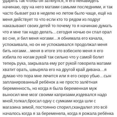
ударить так чтобы он заткнулся, я его ненавидеть
начинаю, ору на него матами самыми последними, и так
часто бывает раз в неделю но летом было чаще, ещё на
меня действует то что если кто то рядом из подруг
наказывают своих детей то почему то я начинаю думать
что и мне так надо делать…сегодня ночью он спал орал
во сне, и бил меня ногами…я обнимала его качала,
успокаивала, но он не успокаивался продолжал меня
бить ногами…меня в итоге это взбесило меня я его
избила по ногам рукой так сильно что у самой болит
теперь рука, закрывала ему рот рукой говорила матами
хватит орать, швыряла его на другой край дивана…я
думаю что пора мне лечится или я его скоро убью…сын
запланированный ребёнок а не просто залётная
беременность, но когда я была беременная муж
выносил мне мозг своими капризами,издевался надо
мной,толкал,бросал одну с сумками когда шли с
магазина зимой, постоянно спорил,скандалил это всё
началось когда я за беременела, когда я рожала ребёнка