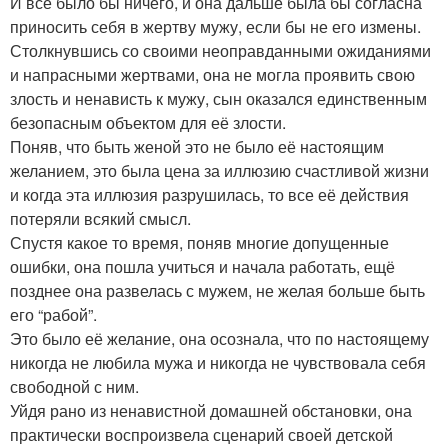
И все было бы ничего, и она дальше была бы согласна
приносить себя в жертву мужу, если бы не его измены.
Столкнувшись со своими неоправданными ожиданиями
и напрасными жертвами, она не могла проявить свою
злость и ненависть к мужу, сын оказался единственным
безопасным объектом для её злости.
Поняв, что быть женой это не было её настоящим
желанием, это была цена за иллюзию счастливой жизни
и когда эта иллюзия разрушилась, то все её действия
потеряли всякий смысл.
Спустя какое то время, поняв многие допущенные
ошибки, она пошла учиться и начала работать, ещё
позднее она развелась с мужем, не желая больше быть
его “рабой”.
Это было её желание, она осознала, что по настоящему
никогда не любила мужа и никогда не чувствовала себя
свободной с ним.
Уйдя рано из ненавистной домашней обстановки, она
практически воспроизвела сценарий своей детской