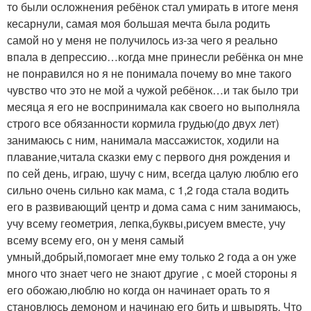
то были осложнения ребёнок стал умирать в итоге меня
кесарнули, самая моя большая мечта была родить
самой но у меня не получилось из-за чего я реально
впала в депрессию…когда мне принесли ребёнка он мне
не понравился но я не понимала почему во мне такого
чувство что это не мой а чужой ребёнок…и так было три
месяца я его не воспринимала как своего но выполняла
строго все обязанности кормила грудью(до двух лет)
занимаюсь с ним, нанимала массажисток, ходили на
плавание,читала сказки ему с первого дня рождения и
по сей день, играю, шучу с ним, всегда цалую люблю его
сильно очень сильно как мама, с 1,2 года стала водить
его в развивающий центр и дома сама с ним занимаюсь,
учу всему геометрия, лепка,буквы,рисуем вместе, учу
всему всему его, он у меня самый
умный,добрый,помогает мне ему только 2 года а он уже
много что знает чего не знают другие , с моей стороны я
его обожаю,люблю но когда он начинает орать то я
становлюсь демоном и начинаю его бить и швырять. Что