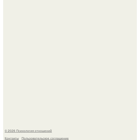
Самая известная кудрявая голова голливуда - николь
кидман.
Гастроли важнее семейных вечеров: почему Shaman
видит собственную дочь чаще на экране, чем вживую.
© 2026 Психология отношений
Контакты
Пользовательское соглашение