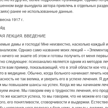
шенном виде вынудила автора привлечь в отдельных раздела
зиях) ранее не использованные данные.
весна 1917 г.
ейд
АЯ ЛЕКЦИЯ. ВВЕДЕНИЕ
емые дамы и господа! Мне неизвестно, насколько каждый и
анализом. Однако само название моих лекций – «Элементар
ы ничего не знаете об этом и готовы получить от меня перв
тно следующее: психоанализ является одним из методов леч
сти вам пример, показывающий, что в этой области кое что 
то в медицине. Обычно, когда больного начинают лечить но
пасность не так велика, и уверить его в успехе лечения. Я 
 мы повышаем шансы на успех. Когда же мы начинаем леч
вуем иначе. Мы говорим ему о трудностях лечения, его про
Что же касается успеха, то мы говорим, что не можем его га
ого, его понятливости, сговорчивости и выдержки. Естествен
 бы неправильного подхода к больному, в чем вы, видимо, 