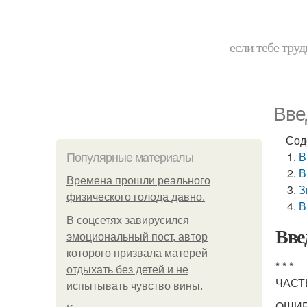
если тебе труд
Вве
Сод
В
Популярные материалы
В
Bpeмена прошли реального
З
физического голода давно.
В
В соцсетях завирусился
Вве
эмоциональный пост, автор
которого призвала матерей
* * *
отдыхать без детей и не
ЧАСТ
испытывать чувство вины.
ОШИБ