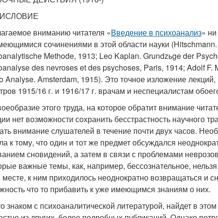
ИСЛОВИЕ
агаемое вниманию читателя «
Введение в психоанализ
» ни
еющимися сочинениями в этой области науки (Hitschmann. Fre
analytische Methode, 1913; Leo Kaplan. Grundzьge der Psycho
analyse des nevroses et des psychoses, Paris, 1914; Adolf F.
o Analyse. Amsterdam, 1915). Это точное изложение лекций,
тров 1915/16 г. и 1916/17 г. врачам и неспециалистам обоег
воеобразие этого труда, на которое обратит внимание читат
ции нет возможности сохранить бесстрастность научного тра
ать внимание слушателей в течение почти двух часов. Не
ла к тому, что один и тот же предмет обсуждался неоднокра
ванием сновидений, а затем в связи с проблемами неврозо
орые важные темы, как, например, бессознательное, нельз
 месте, к ним приходилось неоднократно возвращаться и сн
жность что то прибавить к уже имеющимся знаниям о них.
кто знаком с психоаналитической литературой, найдет в это
естно из других, более подробных публикаций. Однако потр