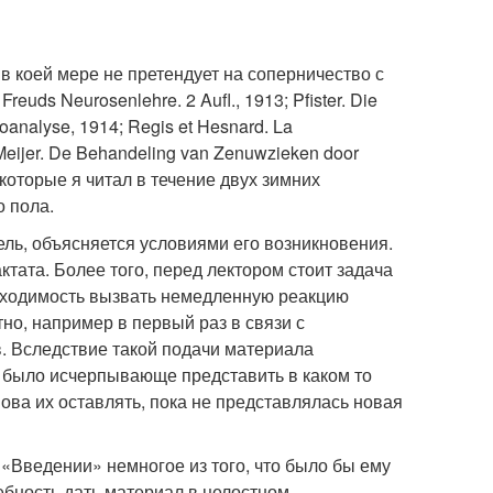
 в коей мере не претендует на соперничество с
uds Neurosenlehre. 2 Aufl., 1913; Pfister. Die
analyse, 1914; Regis et Hesnard. La
 Meijer. De Behandeling van Zenuwzieken door
 которые я читал в течение двух зимних
о пола.
ель, объясняется условиями его возникновения.
ктата. Более того, перед лектором стоит задача
обходимость вызвать немедленную реакцию
тно, например в первый раз в связи с
в. Вследствие такой подачи материала
я было исчерпывающе представить в каком то
ова их оставлять, пока не представлялась новая
м «Введении» немногое из того, что было бы ему
ебность дать материал в целостном,