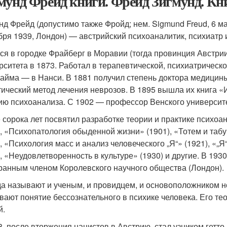
мунд Фрейд книги. Фрейд Зигмунд. Кн
нд Фрейд (допустимо также Фройд; нем. Sigmund Freud, 6 м
бря 1939, Лондон) — австрийский психоаналитик, психиатр 
ся в городке Фрайберг в Моравии (тогда провинция Австрии
рситета в 1873. Работал в терапевтической, психиатрическ
айма — в Нанси. В 1881 получил степень доктора медицин
тический метод лечения неврозов. В 1895 вышла их книга «
ию психоанализа. С 1902 — профессор Венского университ
 сорока лет посвятил разработке теории и практике психоа
), «Психопатология обыденной жизни» (1901), «Тотем и таб
), «Психология масс и анализ человеческого „Я“» (1921), «„
), «Неудовлетворенность в культуре» (1930) и другие. В 193
ранным членом Королевского научного общества (Лондон).
а называют и ученым, и провидцем, и основоположником но
вают понятие бессознательного в психике человека. Его т
й.
8, после вторжения нацистов в Австрию, стал узником гетт