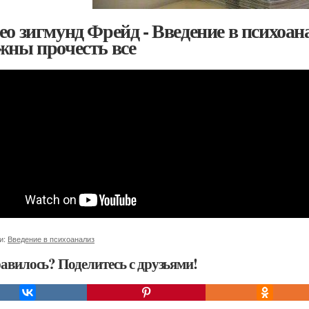
ео зигмунд Фрейд - Введение в психоан
жны прочесть все
и:
Введение в психоанализ
авилось? Поделитесь с друзьями!