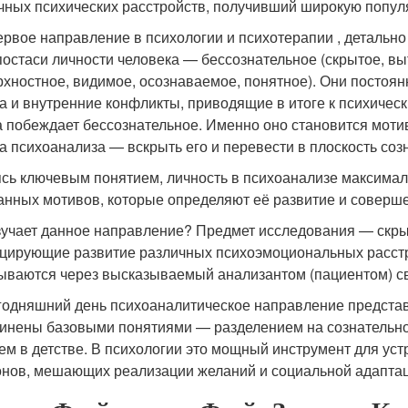
чных психических расстройств, получивший широкую попул
ервое направление в психологии и психотерапии , детально
постаси личности человека — бессознательное (скрытое, в
рхностное, видимое, осознаваемое, понятное). Они постоя
а и внутренние конфликты, приводящие в итоге к психичес
а побеждает бессознательное. Именно оно становится моти
а психоанализа — вскрыть его и перевести в плоскость соз
сь ключевым понятием, личность в психоанализе максималь
анных мотивов, которые определяют её развитие и соверш
зучает данное направление? Предмет исследования — скры
цирующие развитие различных психоэмоциональных расстр
ываются через высказываемый анализантом (пациентом) с
годняшний день психоаналитическое направление предста
инены базовыми понятиями — разделением на сознательное
ем в детстве. В психологии это мощный инструмент для у
нов, мешающих реализации желаний и социальной адаптац