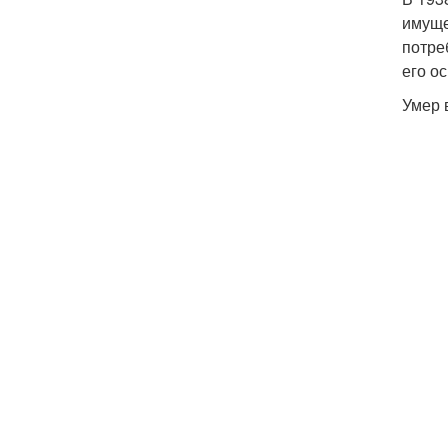
имуще
потре
его о
Умер 