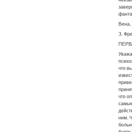
завер
фанта
Вена, 
З. Фр
ПЕРВ
Уважа
психо
что в
извес
приве
приня
что о
самым
дейст
ним. 
больн
будто