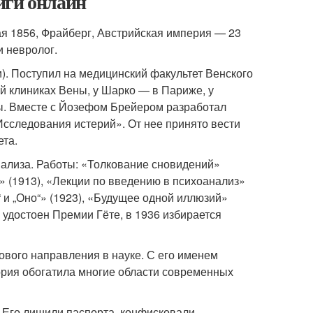
иги онлайн
ая 1856, Фрайберг, Австрийская империя — 23
и невролог.
). Поступил на медицинский факультет Венского
ой клиниках Вены, у Шарко — в Париже, у
ы. Вместе с Йозефом Брейером разработал
Исследования истерий». От нее принято вести
ета.
нализа. Работы: «Толкование сновидений»
у» (1913), «Лекции по введению в психоанализ»
Я“ и „Оно“» (1923), «Будущее одной иллюзий»
0 удостоен Премии Гёте, в 1936 избирается
вого направления в науке. С его именем
еория обогатила многие области современных
о. Его лишили паспорта, конфисковали