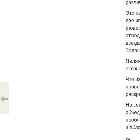
разли
Это п
две и
(пове
отсюд
всегд
Задач
Являя
осозн
Что и
прово
раскр
⇦
На се
объед
пробл
шабло