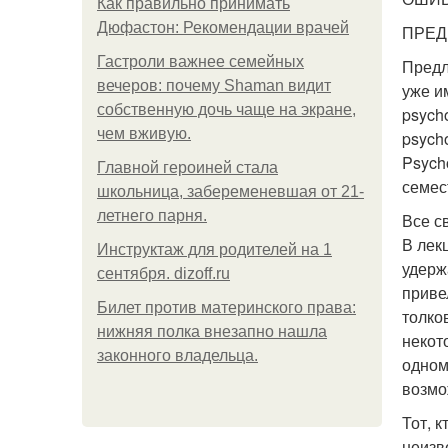
Как правильно принимать
Дюфастон: Рекомендации врачей
ПРЕД
Гастроли важнее семейных
Предл
вечеров: почему Shaman видит
уже им
собственную дочь чаще на экране,
psycho
чем вживую.
psycho
Psych
Главной героиней стала
семес
школьница, забеременевшая от 21-
летнего парня.
Все с
В лек
Инструктаж для родителей на 1
удерж
сентября. dizoff.ru
приве
Билет против материнского права:
толко
нижняя полка внезапно нашла
некот
законного владельца.
одном
возмо
Тот, 
неизв