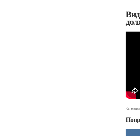
Вид
дол
Категори
Понр