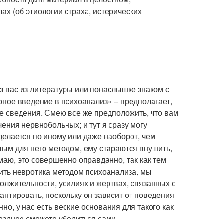
х (об этиологии страха, истерических
з вас из литературы или понаслышке знаком с
ное введение в психоанализ» – предполагает,
ые сведения. Смею все же предположить, что вам
ения нервнобольных; и тут я сразу могу
делается по иному или даже наоборот, чем
вым для него методом, ему стараются внушить,
думаю, это совершенно оправданно, так как тем
ить невротика методом психоанализа, мы
должительности, усилиях и жертвах, связанных с
рантировать, поскольку он зависит от поведения
но, у нас есть веские основания для такого как
позднее сможете убедиться сами.