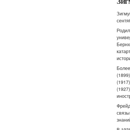
Зиг
Зигму
сентя
Родил
униве
Бернх
катар
истор
Более
(1899
(1917
(1927
иност
Фрейд
связы
знани
В 193