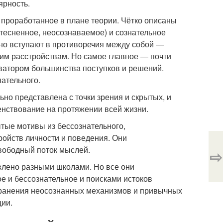
ярность.
 проработанное в плане теории. Чётко описаны
ытесненное, неосознаваемое) и сознательное
нно вступают в противоречия между собой —
ким расстройствам. Но самое главное — почти
ватором большинства поступков и решений.
нательного.
но представлена с точки зрения и скрытых, и
енствование на протяжении всей жизни.
тые мотивы из бессознательного,
ойств личности и поведения. Они
вободный поток мыслей.
⇨
влено разными школами. Но все они
 и бессознательное и поисками истоков
странения неосознанных механизмов и привычных
ии.