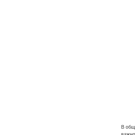
В общ
важно