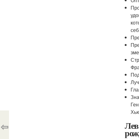
Опт
Про
удо
кот
себ
Пре
Пре
зме
Стр
Фра
Под
Луч
Гла
Зна
Ген
Хью
Лев
⇦
рож