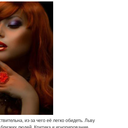
вительна, из-за чего её легко обидеть. Льву
 близких людей. Критика и игнорирование