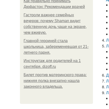
Как правильно принимать
Дюфастон: Рекомендации врачей
Гастроли важнее семейных
вечеров: почему Shaman видит
собственную дочь чаще на экране,
чем вживую.
Л
Главной героиней стала
Л
школьница, забеременевшая от 21-
летнего парня.
Инструктаж для родителей на 1
сентября. dizoff.ru
Д
Билет против материнского права:
Л
нижняя полка внезапно нашла
Л
законного владельца.
Л