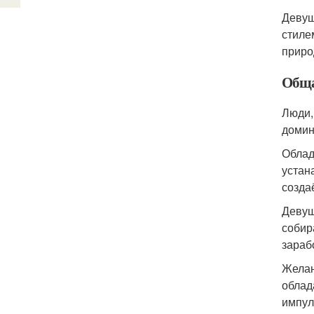
Девуш
стиле
приро
Обща
Люди,
домин
Облад
устан
созда
Девуш
собир
зараб
Желан
облад
импул