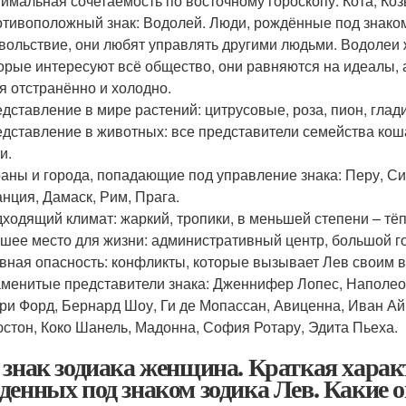
имальная сочетаемость по восточному гороскопу: Кота, Коз
тивоположный знак: Водолей. Люди, рождённые под знаком 
вольствие, они любят управлять другими людьми. Водолеи
орые интересуют всё общество, они равняются на идеалы,
я отстранённо и холодно.
дставление в мире растений: цитрусовые, роза, пион, глади
дставление в животных: все представители семейства коша
и.
аны и города, попадающие под управление знака: Перу, Си
нция, Дамаск, Рим, Прага.
ходящий климат: жаркий, тропики, в меньшей степени – тё
шее место для жизни: административный центр, большой г
вная опасность: конфликты, которые вызывает Лев своим
менитые представители знака: Дженнифер Лопес, Наполеон
ри Форд, Бернард Шоу, Ги де Мопассан, Авиценна, Иван Ай
стон, Коко Шанель, Мадонна, София Ротару, Эдита Пьеха.
 знак зодиака женщина. Краткая хара
денных под знаком зодика Лев. Какие 