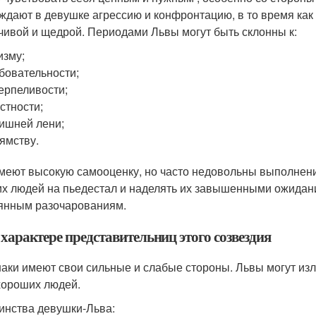
ждают в девушке агрессию и конфронтацию, в то время как
чивой и щедрой. Периодами Львы могут быть склонны к:
изму;
бовательности;
ерпеливости;
стности;
ишней лени;
ямству.
меют высокую самооценку, но часто недовольны выполнени
их людей на пьедестал и наделять их завышенными ожидан
янным разочарованиям.
 характере представительниц этого созвездия
наки имеют свои сильные и слабые стороны. Львы могут из
хороших людей.
инства девушки-Льва: