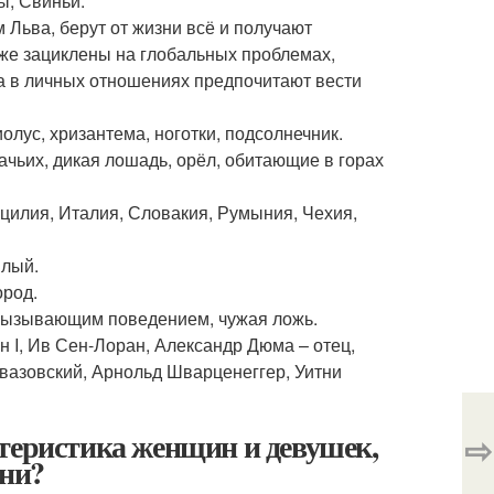
ы, Свиньи.
Льва, берут от жизни всё и получают
 же зациклены на глобальных проблемах,
 а в личных отношениях предпочитают вести
олус, хризантема, ноготки, подсолнечник.
чьих, дикая лошадь, орёл, обитающие в горах
цилия, Италия, Словакия, Румыния, Чехия,
плый.
ород.
 вызывающим поведением, чужая ложь.
 I, Ив Сен-Лоран, Александр Дюма – отец,
вазовский, Арнольд Шварценеггер, Уитни
ктеристика женщин и девушек,
⇨
они?