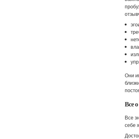
пробу
отзыв
эго
тре
нет
вла
изл
упр
Они и
близк
посто
Все о
Все з
себе 
Досто