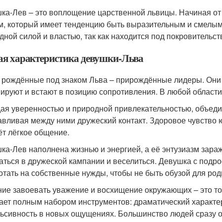
ка-Лев – это воплощение царственной львицы. Начиная от
м, который имеет тенденцию быть выразительным и смелым
дной силой и властью, так как находится под покровительс
я характеристика девушки-Льва
 рождённые под знаком Льва – прирождённые лидеры. Они 
ируют и встают в позицию сопротивления. В любой области
ая уверенностью и природной привлекательностью, объеди
авливая между ними дружеский контакт. Здоровое чувство 
ёт лёгкое общение.
ка-Лев наполнена жизнью и энергией, а её энтузиазм зара
аться в дружеской кампании и веселиться. Девушка с подрос
отать на собственные нужды, чтобы не быть обузой для род
ие завоевать уважение и восхищение окружающих – это то,
ает полным набором инструментов: драматический характер,
ьсивность в новых ощущениях. Большинство людей сразу 