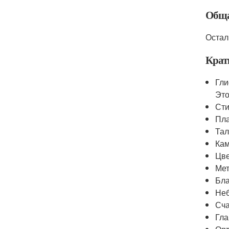
Обща
Остал
Крат
Гли
Это
Сти
Пла
Тал
Кам
Цве
Мет
Бла
Неб
Сча
Гла