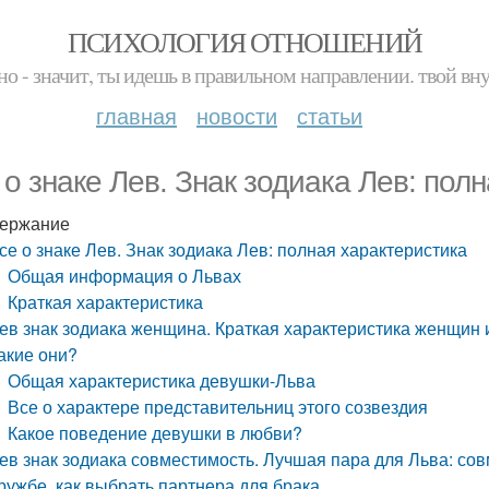
ПСИХОЛОГИЯ ОТНОШЕНИЙ
но - значит, ты идешь в правильном направлении. твой вн
главная
новости
статьи
 о знаке Лев. Знак зодиака Лев: пол
ержание
се о знаке Лев. Знак зодиака Лев: полная характеристика
Общая информация о Львах
Краткая характеристика
ев знак зодиака женщина. Краткая характеристика женщин 
акие они?
Общая характеристика девушки-Льва
Все о характере представительниц этого созвездия
Какое поведение девушки в любви?
ев знак зодиака совместимость. Лучшая пара для Льва: сов
ружбе, как выбрать партнера для брака