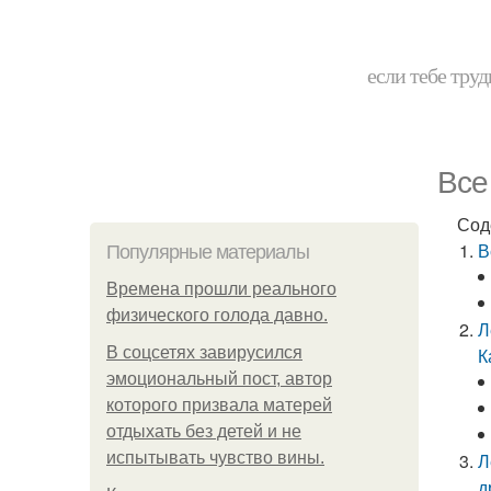
если тебе труд
Все
Сод
В
Популярные материалы
Bpeмена прошли реального
физического голода давно.
Л
В соцсетях завирусился
К
эмоциональный пост, автор
которого призвала матерей
отдыхать без детей и не
испытывать чувство вины.
Л
д