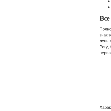
Все
Полно
знак з
лень.
Регу,
перва
Харак