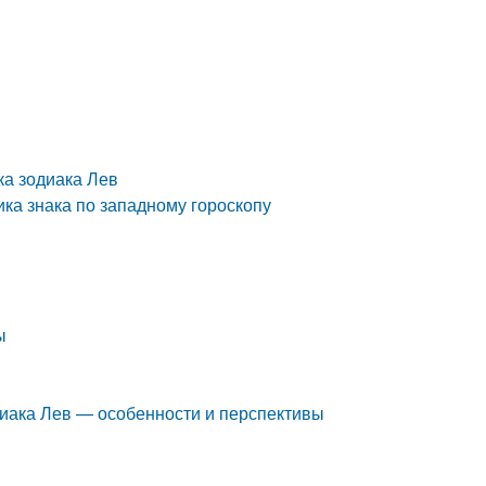
ка зодиака Лев
ика знака по западному гороскопу
ы
одиака Лев — особенности и перспективы