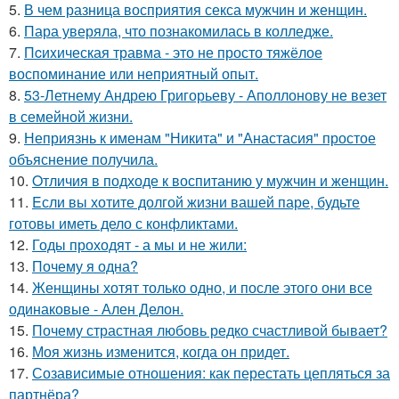
5.
В чем разница восприятия секса мужчин и женщин.
6.
Пара уверяла, что познакомилась в колледже.
7.
Пcиxическая травма - это не просто тяжёлое
воспоминание или неприятный опыт.
8.
53-Летнему Андрею Григорьеву - Аполлонову не везет
в семейной жизни.
9.
Неприязнь к именам "Никита" и "Анастасия" простое
объяснение получила.
10.
Oтличия в подходе к воспитанию у мужчин и женщин.
11.
Eсли вы хотите долгой жизни вашей паре, будьте
готовы иметь дело с конфликтами.
12.
Годы проходят - а мы и не жили:
13.
Почему я одна?
14.
Женщины хотят только одно, и после этого они все
одинаковые - Ален Делон.
15.
Почему страстная любовь редко счастливой бывает?
16.
Моя жизнь изменится, когда он придет.
17.
Созависимые отношения: как перестать цепляться за
партнёра?