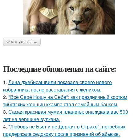
читать дальше →
Последние обновления на сайте:
1.
Лина джебисашвили показала своего нового
избранника после расставания с женихом.
2.
"Всё Своё Ношу на Себе": как праздничный костюм
тибетских женщин кхампа стал семейным банком.
3.
Самая красивая мумия планеты: она ждала вас 500
лет на вершине вулкана.
4.
"Любовь не Бьет и не Держит в Страхе": погребняк
поддержала седокову после признаний об абьюзе.