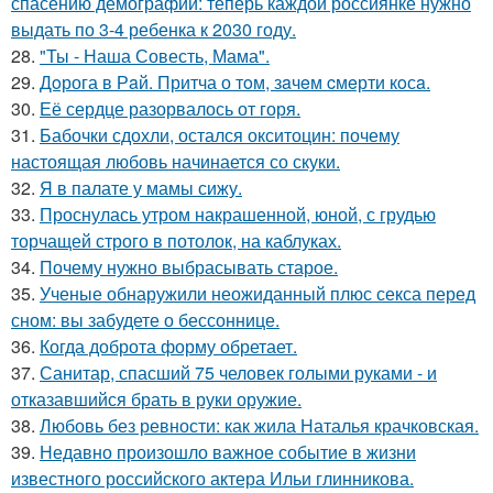
спасению демографии: теперь каждой россиянке нужно
выдать по 3-4 ребенка к 2030 году.
28.
"Ты - Наша Совесть, Мама".
29.
Дoрога в Рaй. Притча о тoм, зaчeм cмeрти кoсa.
30.
Её сердце разорвалось от горя.
31.
Бабочки сдохли, остался окситоцин: почему
настоящая любовь начинается со скуки.
32.
Я в палате у мамы сижу.
33.
Проснулась утром накрашенной, юной, с грудью
торчащей строго в потолок, на каблуках.
34.
Почему нужно выбрасывать старое.
35.
Ученые обнаружили неожиданный плюс секса перед
сном: вы забудете о бессоннице.
36.
Когда доброта форму обретает.
37.
Санитар, спасший 75 человек голыми руками - и
отказавшийся брать в руки оружие.
38.
Любовь без ревности: как жила Наталья крачковская.
39.
Недавно произошло важное событие в жизни
известного российского актера Ильи глинникова.