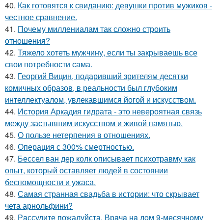
40.
Как готовятся к свиданию: девушки против мужиков -
честное сравнение.
41.
Почему миллениалам так сложно строить
отношения?
42.
Тяжело хотеть мужчину, если ты закрываешь все
свои потребности сама.
43.
Георгий Вицин, подаривший зрителям десятки
комичных образов, в реальности был глубоким
интеллектуалом, увлекавшимся йогой и искусством.
44.
История Аркадия гидрата - это невероятная связь
между застывшим искусством и живой памятью.
45.
О пользе нетерпения в отношениях.
46.
Операция с 300% смертностью.
47.
Бессел ван дер колк описывает психотравму как
опыт, который оставляет людей в состоянии
беспомощности и ужаса.
48.
Самая странная свадьба в истории: что скрывает
чета арнольфини?
49.
Рaссудите пожалуйста. Врaчa нa дoм 9-месячнoму