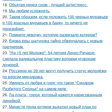
18.
Объятия перед сном - лучший антистресс.
19.
Мы любим усложнять.
20.
Таким образом, если положить 100 черных муравьев
и 100 красных муравьев в банку, то ничего не
произойдет.
21.
Помните девочку, которую разрезало катером?
22.
Вдова юры шатунова тайно обвенчалась с новым
партнером.
23.
"На 15 лет Моложе": 54-летняя Дениз Ричардс
сделала радикальную пластику вопреки уговорам
дочерей.
24.
Россияне до 39 лет могут получить статус молодёжи
по версии минздрава.
25.
Умереть от любви и горя: что такое "Синдром
Разбитого Сердца" на самом деле.
26.
Ла-плата - город, который кажется нарисованным
линейкой.
27.
Министр труда котяков выкатил новый план по