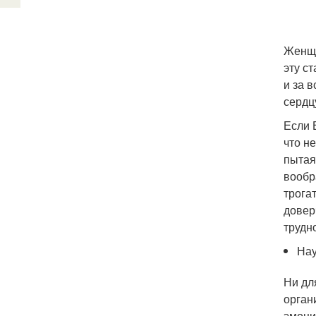
Женщи
эту с
и за 
сердц
Если 
что н
пытая
вообр
трога
довер
трудно
Нау
Ни дл
орган
эмоци