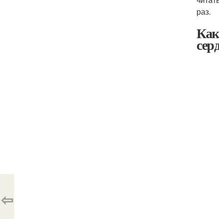
раз.
Как
сер
⇦