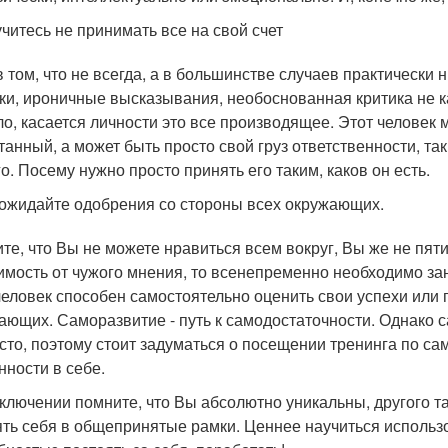
читесь не принимать все на свой счет
в том, что не всегда, а в большинстве случаев практически
ки, ироничные высказывания, необоснованная критика не ка
ло, касается личности это все производящее. Этот человек 
танный, а может быть просто свой груз ответственности, та
го. Посему нужно просто принять его таким, каков он есть.
ожидайте одобрения со стороны всех окружающих.
те, что Вы не можете нравиться всем вокруг, Вы же не пят
имость от чужого мнения, то всенепременно необходимо за
человек способен самостоятельно оценить свои успехи или 
ающих. Саморазвитие - путь к самодостаточности. Однако с
сто, поэтому стоит задуматься о посещении тренинга по с
нности в себе.
аключении помните, что Вы абсолютно уникальны, другого та
ять себя в общепринятые рамки. Ценнее научиться использо