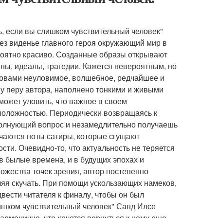
ть, если вы слишком чувствительный человек"
ерез виденье главного героя окружающий мир в
роятно красиво. Созданные образы открывают
ны, идеалы, трагедии. Кажется невероятным, но
ловами неуловимое, волшебное, редчайшее и
у перу автора, наполнено тонкими и живыми
может уловить, что важное в своем
положностью. Периодически возвращаясь к
волнующий вопрос и незамедлительно получаешь
речаются ноты сатиры, которые сгущают
сти. Очевидно-то, что актуальность не теряется
 в былые времена, и в будущих эпохах и
ожества точек зрения, автор постепенно
оляя скучать. При помощи ускользающих намеков,
вести читателя к финалу, чтобы он был
лишком чувствительный человек" Санд Илсе
гармонично, что хочется вернуться к нему еще