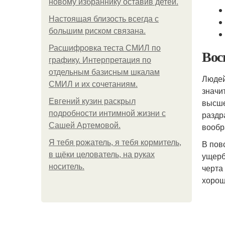
новому избраннику оставив детей.
Hacтоящая близость всегда с
большим риском связана.
Расшифровка теста СМИЛ по
Вос
графику. Интерпретация по
отдельным базисным шкалам
Людей
СМИЛ и их сочетаниям.
значи
Евгений кузин раскрыл
высше
подробности интимной жизни с
раздр
Сашей Артемовой.
вообр
Я тебя рожатель, я тебя кормитель,
В пов
в щёки целователь, на руках
ущерб
носитель.
черта
хорош