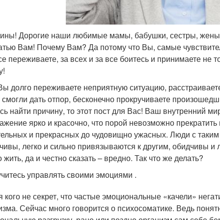
ны! Дорогие наши любимые мамы, бабушки, сестры, жены, до
татью Вам! Почему Вам? Да потому что Вы, самые чувствит
все переживаете, за всех и за все боитесь и принимаете не т
у!
Вы долго переживаете неприятную ситуацию, расстраиваетес
е смогли дать отпор, бесконечно прокручиваете произошедши
сь найти причину, то этот пост для Вас! Ваш внутренний ми
ажение ярко и красочно, что порой невозможно прекратить
тельных и прекрасных до чудовищно ужасных. Люди с так
чивы, легко и сильно привязываются к другим, обидчивы и 
 жить, да и честно сказать – вредно. Так что же делать?
читесь управлять своими эмоциями .
я кого не секрет, что частые эмоциональные «качели» нег
изма. Сейчас много говорится о психосоматике. Ведь понятн
ональную разгрузку, рано или поздно организм сам себе б