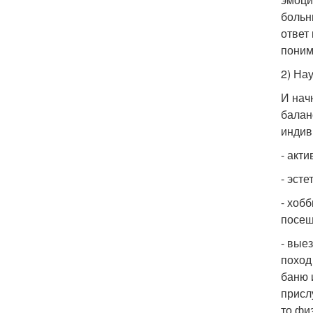
больн
ответ
поним
2) На
И нач
балан
индив
- акт
- эст
- хоб
посещ
- вые
поход
баню 
присл
то фи