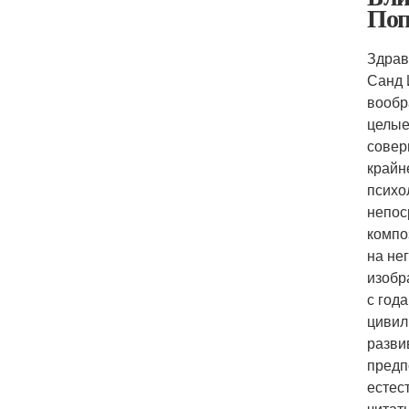
Поп
Здрав
Санд 
вообр
целые
совер
крайн
психо
непос
компо
на не
изобр
с год
цивил
разви
предп
естес
читат