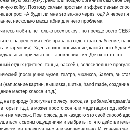
ичную койку. Поэтому самым простым и эффективным спосо
 на вопрос: «А будет ли мне это важно через год? А через пя
ание, насколько масштабна для него проблема.
учитесь любить не только всех вокруг, но прежде всего СЕБ
ните с разрешения себе права на отдых (расслабление, на
са и гармонии). Здесь важно понимание, какой способ для 
идуальные приемы восстановления сил. Для кого-то это:
ивный отдых (фитнес, танцы, бассейн, велосипедные прогулк
етический (посещение музея, театра, мюзикла, балета, выстав
би (написание картин, вышивка, шитье, hand made, создан
ение мастер класса и т.д.)
зд на природу (прогулка по лесу, поход за грибами/ягодам
 в горы и т.д.), а может просто сон или медитация под люби
или на массаж. Повторюсь, для каждого это свой способ в
ушаться к своим ощущениям и выбрать то, что действительн
зически, интеллектуально или эмоционально. И, конечно же,