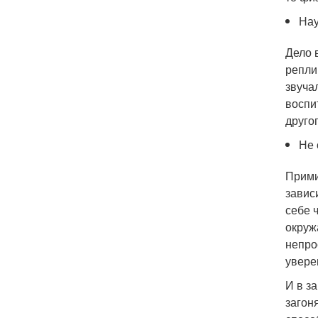
Нау
Дело 
репли
звуча
воспи
друго
Не 
Прими
завис
себе 
окруж
непро
увере
И в з
загон