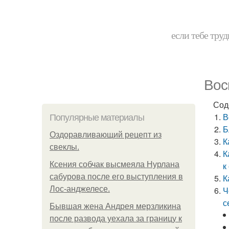
если тебе труд
Вос
Сод
В
Популярные материалы
Б
Оздоравливающий рецепт из
К
свеклы.
К
Ксения собчак высмеяла Нурлана
к
сабурова после его выступления в
К
Лос-анджелесе.
Ч
с
Бывшая жена Андрея мерзликина
после развода уехала за границу к