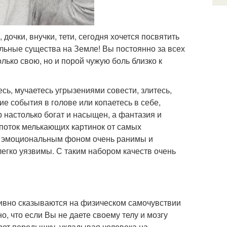
чки, внучки, тети, сегодня хочется посвятить
ельные существа на Земле! Вы постоянно за всех
олько свою, но и порой чужую боль близко к
ь, мучаетесь угрызениями совести, злитесь,
е события в голове или копаетесь в себе,
р настолько богат и насыщен, а фантазия и
 поток мелькающих картинок от самых
им эмоциональным фоном очень ранимы и
легко уязвимы. С таким набором качеств очень
ативно сказываются на физическом самочувствии
о, что если Вы не даете своему телу и мозгу
ерет передышку, укладывая человека на