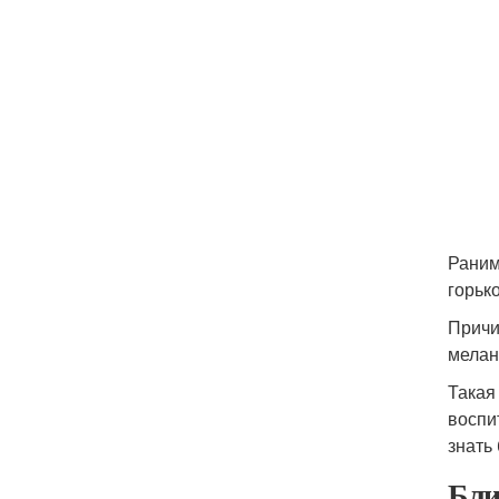
Раним
горько
Причи
мелан
Такая
воспи
знать
Бли