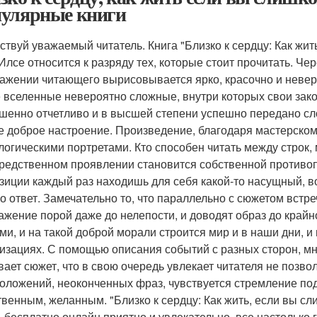
улярные книги
ствуй уважаемый читатель. Книга "Близко к сердцу: Как жи
Илсе относится к разряду тех, которые стоит прочитать. Ч
ажении читающего вырисовывается ярко, красочно и неве
 вселенные невероятно сложные, внутри которых свои зако
шенно отчетливо и в высшей степени успешно передано с
е доброе настроение. Произведение, благодаря мастерском
логическими портретами. Кто способен читать между строк, 
редственном проявлении становится собственной противо
зиции каждый раз находишь для себя какой-то насущный, 
го ответ. Замечательно то, что параллельно с сюжетом вст
ажение порой даже до нелепости, и доводят образ до крайно
ами, и на такой доброй морали строится мир и в наши дни, и
изациях. С помощью описания событий с разных сторон, мн
вает сюжет, что в свою очередь увлекает читателя не позв
оложений, неоконченных фраз, чувствуется стремление под
твенным, желанным. "Близко к сердцу: Как жить, если вы с
ь бесплатно онлайн приятно и увлекательно, все настолько 