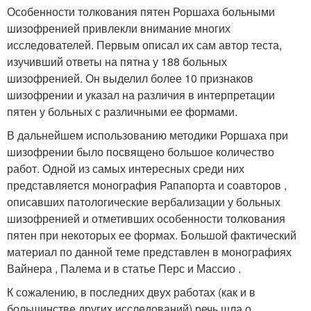
Особенности толкования пятен Роршаха больными
шизофренией привлекли внимание многих
исследователей. Первым описал их сам автор теста,
изучивший ответы на пятна у 188 больных
шизофренией. Он выделил более 10 признаков
шизофрении и указал на различия в интерпретации
пятен у больных с различными ее формами.
В дальнейшем использованию методики Роршаха при
шизофрении было посвящено большое количество
работ. Одной из самых интересных среди них
представляется монография Рапапорта и соавторов ,
описавших патологические вербализации у больных
шизофренией и отметивших особенности толкования
пятен при некоторых ее формах. Большой фактический
материал по данной теме представлен в монографиях
Вайнера , Палема и в статье Перс и Массио .
К сожалению, в последних двух работах (как и в
большинстве других исследований) речь шла о