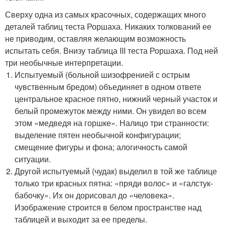
Сверху одна из самых красочных, содержащих много
деталей таблиц теста Роршаха. Никаких толкований ее
не приводим, оставляя желающим возможность
испытать себя. Внизу таблица III теста Роршаха. Под ней
три необычные интерпретации.
Испытуемый (больной шизофренией с острым
чувственным бредом) объединяет в одном ответе
центральное красное пятно, нижний черный участок и
белый промежуток между ними. Он увидел во всем
этом «медведя на горшке». Налицо три странности:
выделение пятен необычной конфигурации;
смещение фигуры и фона; алогичность самой
ситуации.
Другой испытуемый (чудак) выделил в той же таблице
только три красных пятна: «пряди волос» и «галстук-
бабочку». Их он дорисовал до «человека».
Изображение строится в белом пространстве над
таблицей и выходит за ее пределы.