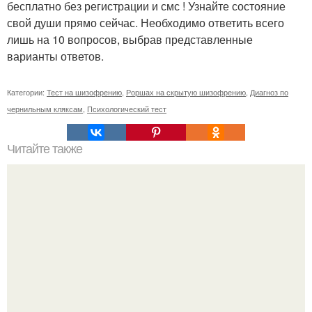
бесплатно без регистрации и смс ! Узнайте состояние
свой души прямо сейчас. Необходимо ответить всего
лишь на 10 вопросов, выбрав представленные
варианты ответов.
Категории:
Тест на шизофрению
,
Роршах на скрытую шизофрению
,
Диагноз по
чернильным кляксам
,
Психологический тест
Читайте также
Психология молчание в отношениях. Я с тобой не
разговариваю: что такое насилие молчанием.