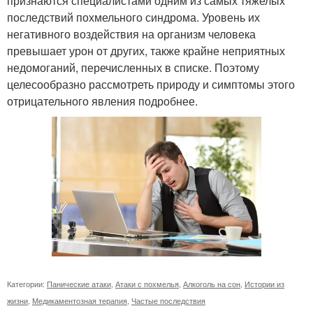
признаются специалистами одним из самых тяжелых
последствий похмельного синдрома. Уровень их
негативного воздействия на организм человека
превышает урон от других, также крайне неприятных
недомоганий, перечисленных в списке. Поэтому
целесообразно рассмотреть природу и симптомы этого
отрицательного явления подробнее.
Категории:
Панические атаки
,
Атаки с похмелья
,
Алкоголь на сон
,
Истории из
жизни
,
Медикаментозная терапия
,
Частые последствия