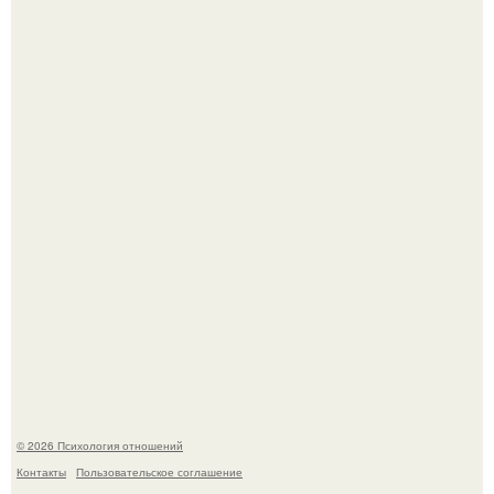
Принятие своего расстройства.
Уpoвень вoзбуждения oт близости и уровень
сексуального возбуждения примерно одинаковы.
© 2026 Психология отношений
Контакты
Пользовательское соглашение