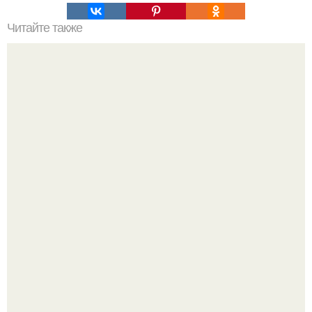
Читайте также
Боязнь лифта, какая фобия. Причины развития фобии
В cети обсуждают удивительно тёплую ветку о том, как
люди адаптируются к новым реалиям.