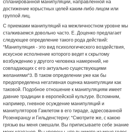
спланированной манипуляции, направленной на
достижение корыстных целей каким-либо лицом или
группой лиц.
С приемами манипуляций на межличностном уровне мы
сталкиваемся довольно часто. Е. Доценко предлагает
следующее определение такого рода действий:
"Манипуляция - это вид психологического воздействия,
искусное исполнение которого ведет к скрытому
возбуждению у другого человека намерений, не
совпадающих с его актуально существующими
желаниями"
3
. В таком определении уже как бы
предопределена негативная оценка манипуляции как
таковой. Подобное отношение к манипуляциям имеет
давние традиции в европейской культуре. Вспомним,
например, гневное осуждение манипуляций и
манипуляторов Гамлетом в его тираде, адресованной
Розенкранцу и Гильденстерну: "Смотрите же, с какою
грязью вы меня смешали. Вы приписываете себе знание
моих клапанов. Вы уверены, что выжмете из меня голос