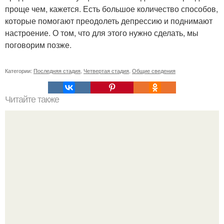
проще чем, кажется. Есть большое количество способов,
которые помогают преодолеть депрессию и поднимают
настроение. О том, что для этого нужно сделать, мы
поговорим позже.
Категории:
Последняя стадия
,
Четвертая стадия
,
Общие сведения
Читайте также
Игры для пары влюбленных дома, чтоб узнать друг
друга. Эта игра поможет узнать истинный характер
любого человека