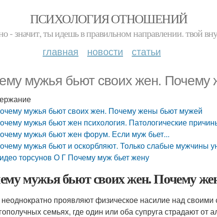
ПСИХОЛОГИЯ ОТНОШЕНИЙ
но - значит, ты идешь в правильном направлении. твой вн
главная
новости
статьи
ему мужья бьют своих жен. Почему
ержание
очему мужья бьют своих жен. Почему жены бьют мужей
очему мужья бьют жен психология. Патологические причин
очему мужья бьют жен форум. Если муж бьет...
очему мужья бьют и оскорбляют. Только слабые мужчины 
идео торсунов О Г Почему муж бьет жену
ему мужья бьют своих жен. Почему ж
неоднократно проявляют физическое насилие над своими с
гополучных семьях, где один или оба супруга страдают от а