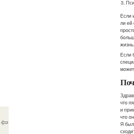
Пси
Если 
ли ей
прост
больш
жизнь
Если 
специ
может
Поч
Здрав
что п
и при
что о
⇦
Я был
сходи