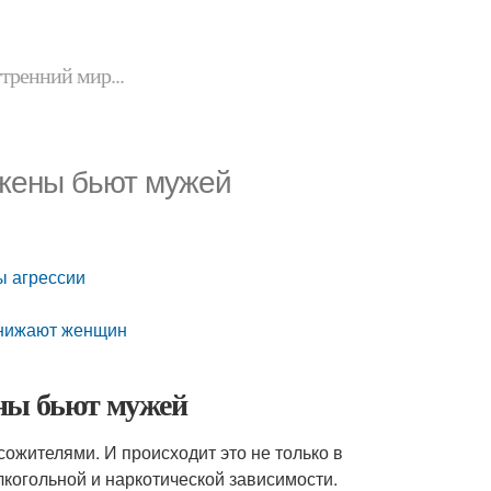
утренний мир...
 жены бьют мужей
ы агрессии
унижают женщин
ены бьют мужей
ожителями. И происходит это не только в
лкогольной и наркотической зависимости.