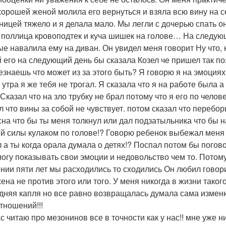
хорошей женой молила его вернуться и взяла всю вину на се
аницей тяжело и я делала мало. Мы легли с дочерью спать он
 поллица кровоподтек и куча шишек на голове… На следую
ые навалила ему на диван. Он увидел меня говорит Ну что,
й его на следующий день бы сказала Козел че пришел так п
езнаешь что может из за этого быть? Я говорю я на эмоциях
ь утра я же тебя не трогал. Я сказала что я на работе была 
 Сказал что на зло трубку не брал потому что я его по челов
л что вины за собой не чувствует. потом сказал что перебо
сна что бы ты меня толкнул или дал подзатыльника что бы на
ей силы кулаком по голове!? Говорю ребенок выбежал меня 
л а ты когда орала думала о детях!? Поспал потом бы погово
могу показывать свои эмоции и недовольство чем то. Потом
ении пяти лет мы расходились то сходились Он любил говори
ена не против этого или того. У меня никогда в жизни таког
дняя капля но все равно возвращалась думала сама изменю
отношений!!!
с читаю про мезонинов все в точности как у нас!! мне уже н