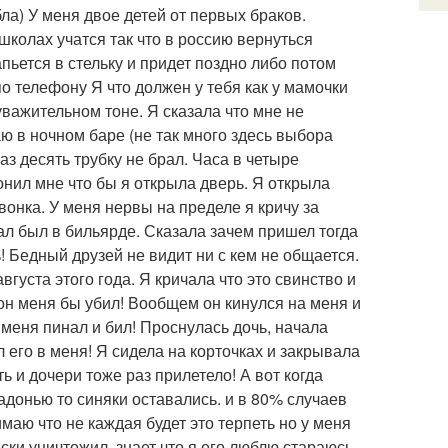
ла) У меня двое детей от первых браков.
школах учатся так что в россию вернуться
апьется в стельку и придет поздно либо потом
о телефону Я что должен у тебя как у мамочки
уважительном тоне. Я сказала что мне не
аю в ночном баре (не так много здесь выбора
аз десять трубку не брал. Часа в четыре
вонил мне что бы я открыла дверь. Я открыла
вонка. У меня нервы на пределе я кричу за
ал был в бильярде. Сказала зачем пришел тогда
! Бедный друзей не видит ни с кем не общается.
вгуста этого года. Я кричала что это свинство и
 он меня бы убил! Вообщем он кинулся на меня и
 меня пинал и бил! Проснулась дочь, начала
 его в меня! Я сидела на корточках и закрывала
 и дочери тоже раз прилетело! А вот когда
адонью то синяки оставались. и в 80% случаев
маю что не каждая будет это терпеть но у меня
ски уничтожил. знает что я его люблю стараюсь