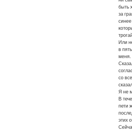
быть 
за гр
синее
котор
трога
Или н
в пят
меня.
Сказа
согла
со вс
сказа
Я не 
В теч
пети ж
после
этих 
Сейча