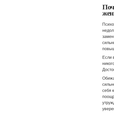
Поч
же
Психо
недол
замен
сильн
повыш
Если 
никог
Досто
Обижа
сильн
себя 
поощр
утруж
увере