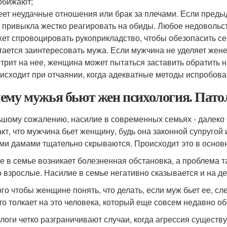
обижают;
ет неудачные отношения или брак за плечами. Если пред
 привыкла жестко реагировать на обиды. Любое недовольст
ет спровоцировать рукоприкладство, чтобы обезопасить с
ается заинтересовать мужа. Если мужчина не уделяет жене
трит на нее, женщина может пытаться заставить обратить 
исходит при отчаянии, когда адекватные методы испробова
ему мужья бьют жен психология. Пато
ьшому сожалению, насилие в современных семьях - далеко 
акт, что мужчина бьет женщину, будь она законной супруго
ми дамами тщательно скрываются. Происходит это в основн
ге в семье возникает болезненная обстановка, а проблема т
о взрослые. Насилие в семье негативно сказывается и на де
ого чтобы женщине понять, что делать, если муж бьет ее, сл
что толкает на это человека, который еще совсем недавно 
логи четко разграничивают случаи, когда агрессия существ