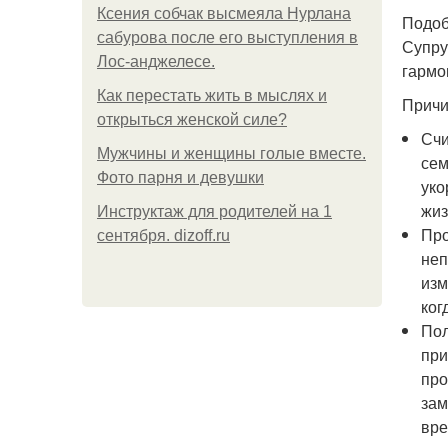
Ксения собчак высмеяла Нурлана
Подоб
сабурова после его выступления в
Супру
Лос-анджелесе.
гармо
Как перестать жить в мыслях и
Причи
открыться женской силе?
Счи
Мужчины и женщины голые вместе.
сем
Фото парня и девушки
уко
жиз
Инструктаж для родителей на 1
Про
сентября. dizoff.ru
неп
изм
ког
Пол
при
про
зам
вре