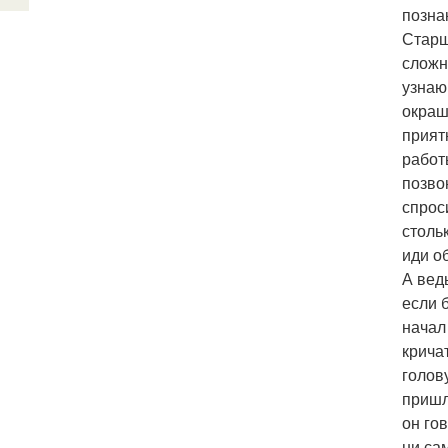
позна
Старш
сложн
узнаю
окраш
прият
работ
позво
спрос
столь
иди о
А ведь
если 
начал
крича
голов
пришл
он го
ни са