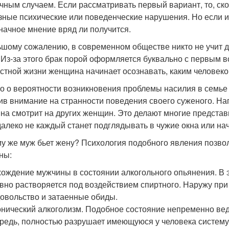
чным случаем. Если рассматривать первый вариант, то, ск
зные психические или поведенческие нарушения. Но если им
начное мнение вряд ли получится.
ьшому сожалению, в современном обществе никто не учит д
 Из-за этого брак порой оформляется буквально с первым в
стной жизни женщина начинает осознавать, каким человеком
о о вероятности возникновения проблемы насилия в семье 
ив внимание на странности поведения своего суженого. Напр
на смотрит на других женщин. Это делают многие представ
далеко не каждый станет подглядывать в чужие окна или нач
у же муж бьет жену? Психология подобного явления позво
ны:
ождение мужчины в состоянии алкогольного опьянения. В 
вно растворяется под воздействием спиртного. Наружу пр
овольство и затаенные обиды.
нический алкоголизм. Подобное состояние непременно ведет
редь, полностью разрушает имеющуюся у человека систему