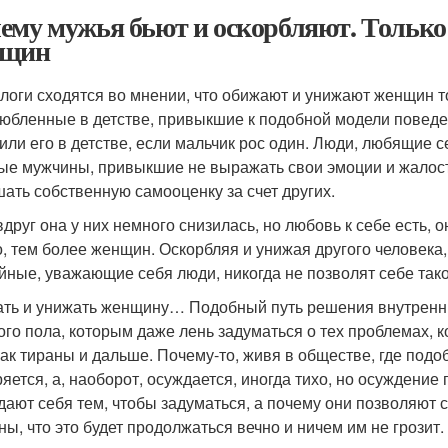
ему мужья бьют и оскорбляют. Тольк
нщин
логи сходятся во мнении, что обижают и унижают женщин т
юбленные в детстве, привыкшие к подобной модели поведен
или его в детстве, если мальчик рос один. Люди, любящие с
ые мужчины, привыкшие не выражать свои эмоции и жалость
ать собственную самооценку за счет других.
вдруг она у них немного снизилась, но любовь к себе есть, 
о, тем более женщин. Оскорбляя и унижая другого человека,
йные, уважающие себя люди, никогда не позволят себе так
ть и унижать женщину… Подобный путь решения внутренн
ого пола, которым даже лень задуматься о тех проблемах, 
как тираны и дальше. Почему-то, живя в обществе, где под
яется, а, наоборот, осуждается, иногда тихо, но осуждение 
дают себя тем, чтобы задуматься, а почему они позволяют 
ны, что это будет продолжаться вечно и ничем им не грозит.