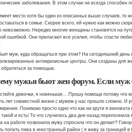
хические заболевания. В этом случае не всегда способен п
имеет место хотя бы один из описанных выше случаев, то ж
 оставаться в семье. Скорее всего, ей нужно как можно скор
о невозможно. Нередко многие женщины становятся на путь
ой ошибкой. Они прилагают все усилия, чтобы спасти любим
.
бьет муж, куда обращаться при этом? На сегодняшний день 
ализированные антикризисные центры. Они созданы для ж
 обратиться за помощью.
ему мужья бьют жен форум. Если муж б
ствйте девочки, я новенькая… Прошу помощи потому что м
ять лет совместной жизни с мужем у нас прошло сложно. И 
мирения. Понимаю просто одно что как ни крути я виновата
н такой и есть! То что случилось два дня назад переполнила
а на работе позвонила мужу спросила что он делает? Говор
ть попить пива в иностранный район ( я живу за границей в 