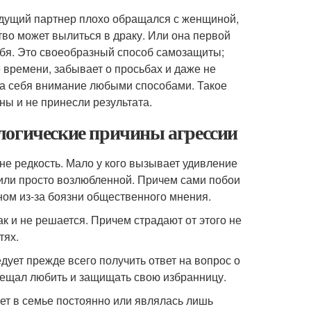
ыдущий партнер плохо обращался с женщиной,
во может вылиться в драку. Или она первой
ебя. Это своеобразный способ самозащиты;
 времени, забывает о просьбах и даже не
на себя внимание любыми способами. Такое
ны и не принесли результата.
логические причины агрессии
не редкость. Мало у кого вызывает удивление
й или просто возлюбленной. Причем сами побои
ом из-за боязни общественного мнения.
ак и не решается. Причем страдают от этого не
тях.
едует прежде всего получить ответ на вопрос о
обещал любить и защищать свою избранницу.
ует в семье постоянно или являлась лишь