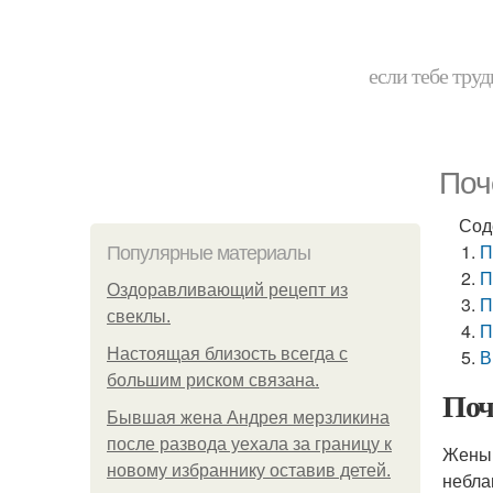
если тебе труд
Поч
Сод
П
Популярные материалы
П
Оздоравливающий рецепт из
П
свеклы.
П
Hacтоящая близость всегда с
В
большим риском связана.
Поч
Бывшая жена Андрея мерзликина
после развода уехала за границу к
Жены 
новому избраннику оставив детей.
небла