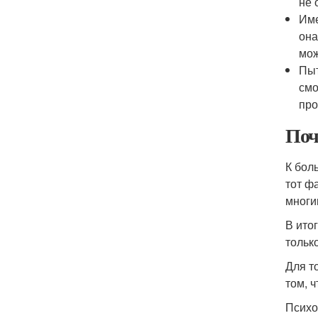
не 
Име
она
мож
Пыт
смо
про
Поч
К бол
тот ф
многи
В ито
тольк
Для т
том, 
Психо