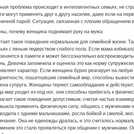
ная проблема происходит в интеллигентных семьях, не ст
ги могут применять друг к другу насилие, даже если на пе
ничной парой. Ситуация, связанная с плохим обращением в
ны, почему женщина поднимает руку на мужа:
тает такое поведение нормальным для семейной жизни. Та
ьях с явным лидерством слабого пола. Если мама избивала 
реняется в памяти и может бессознательно воспроизводить
нь. Девочка запомнила и оценила это как норму супружеск
являет характер. Если женщина бурно реагирует на любую
риятности, пошатнувшие семейный мир, способны вывести 
ена супруга. Женщины теряют самообладание и действуют,
да мир уходит из-под ног, они способны прибегать к физиче
агает такое поведение допустимым, считая частью взаимо
выкла применять физическую силу, общаясь с мужчинами н
водила с одними мальчишками, росла бойкой и смелой, могл
ечание. Она не единожды дралась, и это считалось нормаль
менем это стало проявляться при общении с мужчинами. Она