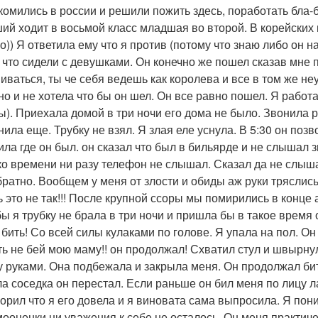
комились в россии и решили пожить здесь, поработать бла-б
ий ходит в восьмой класс младшая во второй. В корейских 
о)) Я ответила ему что я против (потому что знаю либо он н
 что сидели с девушками. Он конечно же пошел сказав мне п
иваться, ты че себя ведешь как королева и все в том же не
но и не хотела что бы он шел. Он все равно пошел. Я работ
ы). Приехала домой в три ночи его дома не было. Звонила р
нила еще. Трубку не взял. Я злая еле уснула. В 5:30 он поз
ила где он был. он сказал что был в бильярде и не слышал з
ко времени ни разу телефон не слышал. Сказал да не слыш
братно. Вообщем у меня от злости и обиды аж руки тряслись
 это не так!!! После крупной ссоры мы помирились в конце а
бы я трубку не брала в три ночи и пришла бы в такое время
 бить! Со всей силы кулаками по голове. Я упала на пол. Он
ть не бей мою маму!! он продолжал! Схватил стул и швырнул
у руками. Она подбежала и закрыла меня. Он продолжал бить
а соседка он перестал. Если раньше он бил меня по лицу л
ворил что я его довела и я виновата сама выпросила. Я пони
мооценки ни уважения к себе не осталось. Он меня практиче