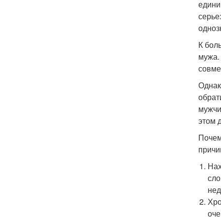
едини
серье
одноз
К бол
мужа.
совме
Однак
обрат
мужчи
этом 
Почем
причи
Нах
сло
нед
Хро
оче