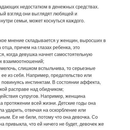
радающих недостатком в денежных средствах.
рвый взгляд они выглядят любящей и
нутри семьи, может коснуться каждого.
кое мнение складывается у женщин, выросших в
отца, причем на глазах ребенка, это
ся, когда девушка начнет самостоятельную
их взаимоотношений;
 мелочь, слишком вспыльчива, то серьезные
ее из себя. Например, предательство или
 повинуясь инстинктам. В состоянии аффекта,
ской расправе над обидчиком;
действия супругов. Например, женщина
а протяжении всей жизни. Детские годы она
а ударить, отвечая на оскорбление или
ным. Ее не били, потому что она девочка. Со
 привыкла, что ей ничего не будет, девочек же