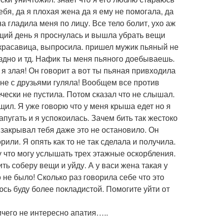
бя, да я плохая жена да я ему не помогала, да
а гладила меня по лицу. Все тело болит, ухо аж
щий день я проснулась и вышла убрать вещи
 красавица, выпросила. пришел мужик пьяный не
оздно и тд. Нафик ты меня пьяного доебываешь.
 я злая! Он говорит а вот ты пьяная привходила
а не с друзьями гуляла! Вообщем все против
ечески не пустила. Потом сказал что не слышал.
рщил. Я уже говорю что у меня крыша едет но я
пугать и я успокоилась. Зачем бить так жестоко
закрывал тебя даже это не остановило. Он
рили. Я опять как то не так сделала и получила.
у что могу услышать трех этажные оскорбления.
ть соберу вещи и уйду. А у васи жена такая у
о не было! Сколько раз говорила себе что это
сь буду более покладистой. Помогите уйти от
ичего не интересно апатия…..