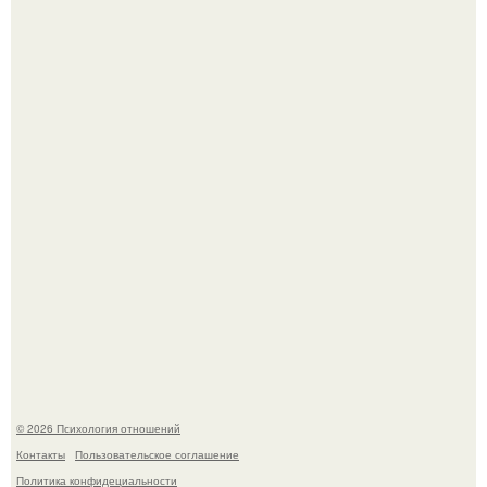
Hе надо стремиться афишировать свое равнодушие.
Расплата за характер?
© 2026 Психология отношений
Контакты
Пользовательское соглашение
Политика конфидециальности