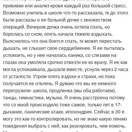
прививки или анализ крови каждый раз большой стресс.
Возможно учитель в школе что-то рассказала, тк до этого
были рассказы о ее больной дочке с множеством
операций. Вечером дочка очень хотела спать, но
боролась со сном, опять начала тяжело вздыхать.
Выяснилось что она боится спать, тк может перестать
дышать, не слышит свое сердцебиение. Я ее пыталась
успокоить, но у нее началась паника, со слезами на
глазах она умоляла срочно отвезти ее ко врачу. Я ее как
могла успокаивала, дышали вместе, уснула через 2 часа
от усталости. Утром опять вздохи и страхи, но пока
получается ее отвлечь. Я думаю что мы ее немного
перегрузили- школа, продленка (мы оба работаем),
танцы, гимнастика, музыка. Я очень расстроена потому
что со мной происходило тоже самое, только лет в 17-
дыхание, панические атаки, ипохондрия. Сейчас в 30 я
могу это как-то контролировать, но не знаю какую линию
поведения выбрать с ней, как реагировать, чем помочь.