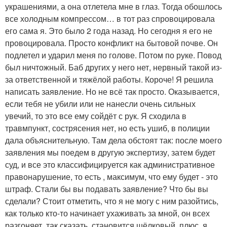
украшениями, а она отлетела мне в глаз. Тогда обошлось
все холодным компрессом… в тот раз спровоцировала
его сама я. Это было 2 года назад. Но сегодня я его не
провоцировала. Просто конфликт на бытовой почве. Он
подлетел и ударил меня по голове. Потом по руке. Повод
был ничтожный. Баб других у него нет, нервный такой из-
за ответственной и тяжёлой работы. Короче! Я решила
написать заявление. Но не всё так просто. Оказывается,
если тебя не убили или не нанесли очень сильных
увечий, то это все ему сойдёт с рук. Я сходила в
травмпункт, сострясения нет, но есть ушиб, в полиции
дала объяснительную. Там дела обстоят так: после моего
заявления мы поедем в другую экспертизу, затем будет
суд, и все это классифицируется как административное
правонарушение, то есть , максимум, что ему будет - это
штраф. Стали бы вы подавать заявление? Что бы вы
сделали? Стоит отметить, что я не могу с ним разойтись,
как только кто-то начинает ухаживать за мной, он всех
разгоняет, так сказать, становится шёлковый, плюс, я