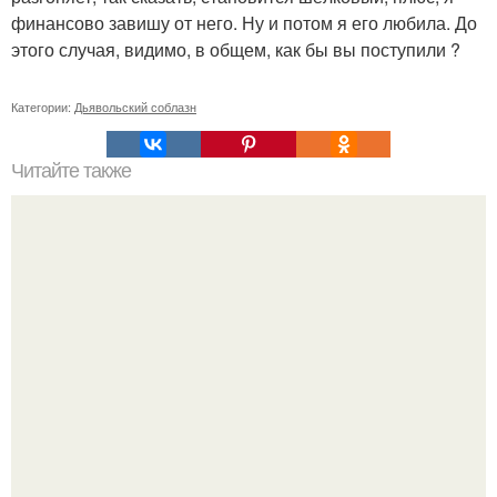
финансово завишу от него. Ну и потом я его любила. До
этого случая, видимо, в общем, как бы вы поступили ?
Категории:
Дьявольский соблазн
Читайте также
Письмо мужчине. Письмо мужчинам наполненное
любовью, вдохновением и восхищением, которое стоит
прочесть, как мужчинам так и женщинам ….