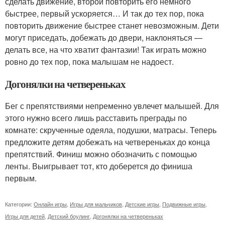
сделать движение, второй повторить его немного
быстрее, первый ускоряется… И так до тех пор, пока
повторить движение быстрее станет невозможным. Дети
могут приседать, добежать до двери, наклоняться —
делать все, на что хватит фантазии! Так играть можно
ровно до тех пор, пока малышам не надоест.
Догонялки на четвереньках
Бег с препятствиями непременно увлечет малышей. Для
этого нужно всего лишь расставить преграды по
комнате: скрученные одеяла, подушки, матрасы. Теперь
предложите детям добежать на четвереньках до конца
препятствий. Финиш можно обозначить с помощью
ленты. Выигрывает тот, кто доберется до финиша
первым.
Категории:
Онлайн игры
,
Игры для мальчиков
,
Детские игры
,
Подвижные игры
,
Игры для детей
,
Детский боулинг
,
Догонялки на четвереньках