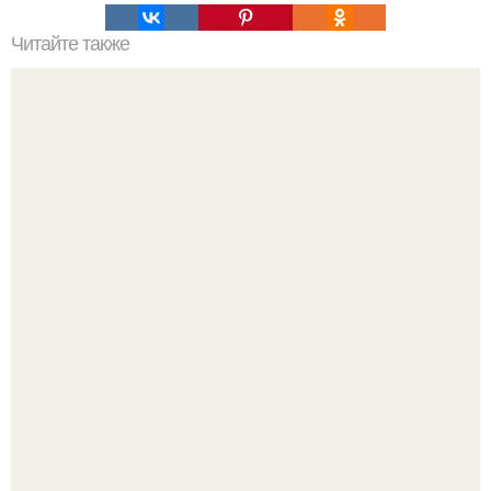
Читайте также
Привязка к человеку. Отсечение привязанностей.
Энергетические привязки и зависимости, и как от них
избавляться.