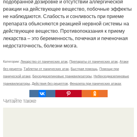
подобранной дозировке и отсутствии аллергической
реакции на действующее вещество, побочные эффекты
не наблюдаются. Слабость и сонливость при приеме
препарата объясняются реакцией нервной системы на
действующее вещество. Противопоказания к приему
лекарства – это беременность, почечная и печеночная
недостаточность, болезни мозга.
Категории:
Лекарство от панических атак
,
Препараты от панических атак
,
Атаки
без рецепта
,
Таблетки от панических атак
,
Быстрая помощь
,
Помощи при
панической атаке
,
Бензодиазепиновые транквилизаторы
,
Небензодиазепиновые
транквилизаторы
,
Действия без рецептов
,
Феназепа при панических атаках
Читайте также