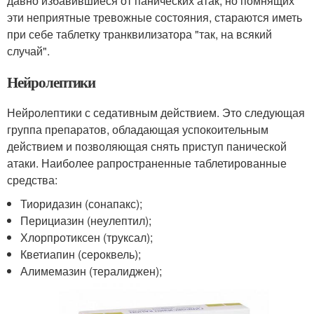
давно избавившиеся от панических атак, но помнящих
эти неприятные тревожные состояния, стараются иметь
при себе таблетку транквилизатора "так, на всякий
случай".
Нейролептики
Нейролептики с седативным действием. Это следующая
группа препаратов, обладающая успокоительным
действием и позволяющая снять приступ панической
атаки. Наиболее рапространенные таблетированные
средства:
Тиоридазин (сонапакс);
Перициазин (неулептил);
Хлорпротиксен (труксал);
Кветиапин (сероквель);
Алимемазин (тералиджен);