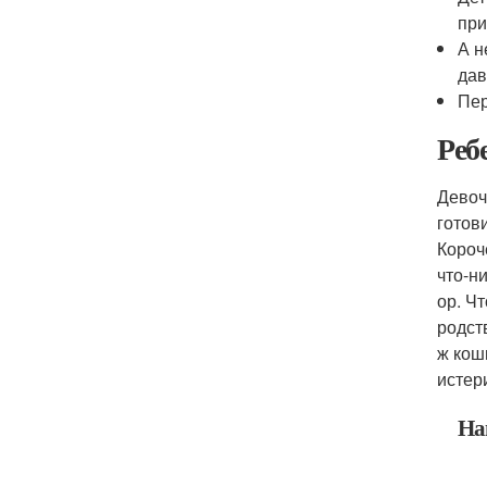
при
А н
дав
Пер
Реб
Девочк
готов
Короч
что-н
ор. Ч
родств
ж кош
истер
На