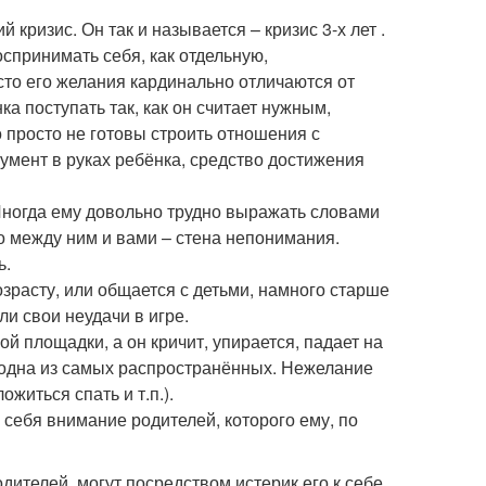
кризис. Он так и называется – кризис 3-х лет .
оспринимать себя, как отдельную,
сто его желания кардинально отличаются от
ка поступать так, как он считает нужным,
 просто не готовы строить отношения с
умент в руках ребёнка, средство достижения
Иногда ему довольно трудно выражать словами
что между ним и вами – стена непонимания.
ь.
озрасту, или общается с детьми, намного старше
ли свои неудачи в игре.
ой площадки, а он кричит, упирается, падает на
– одна из самых распространённых. Нежелание
житься спать и т.п.).
 себя внимание родителей, которого ему, по
ителей, могут посредством истерик его к себе