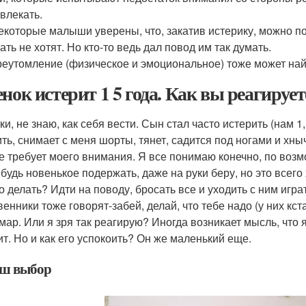
влекать.
екоторые малыши уверены, что, закатив истерику, можно по
ать не хотят. Но кто-то ведь дал повод им так думать.
еутомление (физическое и эмоциональное) тоже может найт
енок истерит 1 5 года. Как вы реагирует
и, не знаю, как себя вести. Сын стал часто истерить (нам 1
ить, снимает с меня шорты, тянет, садится под ногами и хн
е требует моего внимания. Я все понимаю конечно, по возм
ибудь новенькое подержать, даже на руки беру, но это всего
то делать? Идти на поводу, бросать все и уходить с ним игра
енники тоже говорят-забей, делай, что тебе надо (у них кст
мар. Или я зря так реагирую? Иногда возникает мысль, что
ит. Но и как его успокоить? Он же маленький еще.
ш выбор