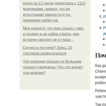
всего за 12 часов переспала с 1113
мужчинами, заявил, что не
испытывает ревности и по-
И
прежнему любит её.
Р
Мне кажется, что мир сошел с ума,
д
и почему я не найду ответа, при
встрече смотрят не в глаза -.
Скучно в постели? Здесь 10
Поч
способов развеселиться
Что означает кольцо на большом
Как д
пальце у мужчины. Что это значит
Ответ
для мужчин?
конфл
ребён
Ребён
чувст
Так п