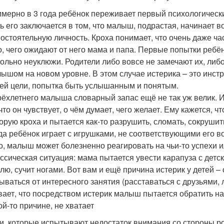
мерно в 3 года ребёнок переживает первый психологический 
ь его заключается в том, что малыш, подрастая, начинает в
остоятельную личность. Кроха понимает, что очень даже ча
о, чего ожидают от него мама и папа. Первые попытки ребён
ольно неуклюжи. Родители либо вовсе не замечают их, либо
ышом на новом уровне. В этом случае истерика – это инстр
ей цели, попытка быть услышанным и понятым.
рёхлетнего малыша словарный запас ещё не так уж велик. 
 что он чувствует, о чём думает, чего желает. Ему кажется, 
орую кроха и пытается как-то разрушить, сломать, сокрушит
да ребёнок играет с игрушками, не соответствующими его в
о, малыш может болезненно реагировать на чьи-то успехи и
ссическая ситуация: мама пытается увести карапуза с детск
лю, сучит ногами. Вот вам и ещё причина истерик у детей 
ываться от интересного занятия (расставаться с друзьями, ло
ает, что посредством истерик малыш пытается обратить на
ой-то причине, не хватает
и, которые испытывают недостаток внимания со стороны род