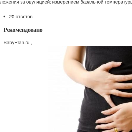
слежения за овуляцией: измерением базальной температуры
20 ответов
Рекомендовано
BabyPlan.ru ,