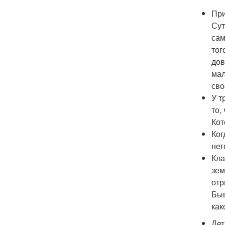
При
Сут
сам
тог
дов
мал
сво
У т
то,
Кот
Ког
нег
Кла
зем
отр
Быв
как
Дет