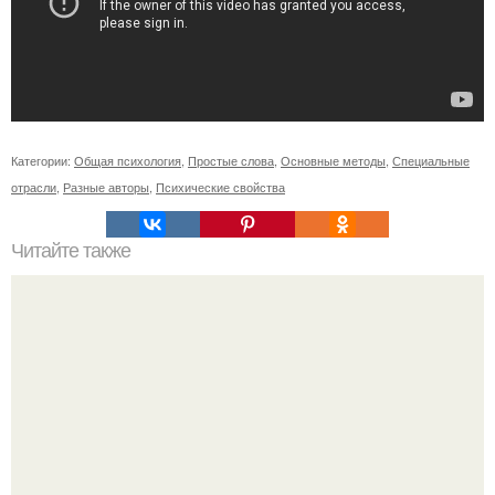
Категории:
Общая психология
,
Простые слова
,
Основные методы
,
Специальные
отрасли
,
Разные авторы
,
Психические свойства
Читайте также
Можно ли носить кольцо на безымянном пальце правой
руки незамужней девушке