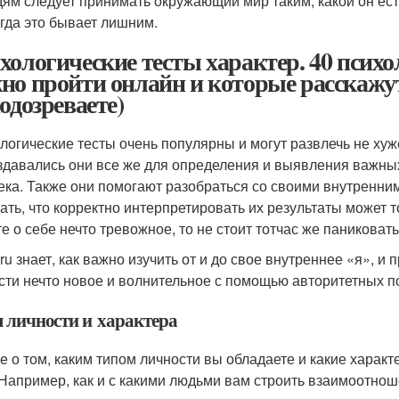
ям следует принимать окружающий мир таким, какой он есть
гда это бывает лишним.
хологические тесты характер. 40 психо
но пройти онлайн и которые расскажут 
подозреваете)
логические тесты очень популярны и могут развлечь не ху
здавались они все же для определения и выявления важных
ека. Также они помогают разобраться со своими внутренним
ать, что корректно интерпретировать их результаты может т
те о себе нечто тревожное, то не стоит тотчас же паниковат
ru знает, как важно изучить от и до свое внутреннее «я», и
сти нечто новое и волнительное с помощью авторитетных пс
 личности и характера
е о том, каким типом личности вы обладаете и какие харак
 Например, как и с какими людьми вам строить взаимоотнош