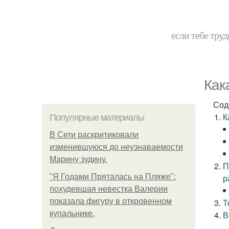
если тебе труд
Как
Сод
К
Популярные материалы
В Сети раскритиковали
изменившуюся до неузнаваемости
Марину зудину.
П
"Я Годами Пряталась на Пляже":
р
похудевшая невестка Валерии
показала фигуру в откровенном
Т
купальнике.
В