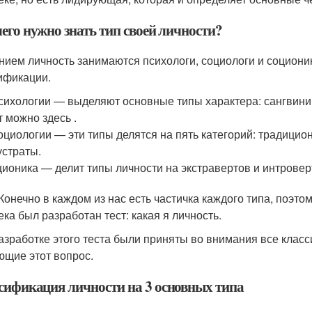
его нужно знать тип своей личности?
нием личность занимаются психологи, социологи и соционик
ификации.
сихологии — выделяют основные типы характера: сангвиник
т можно здесь .
оциологии — эти типы делятся на пять категорий: традицио
страты.
ионика — делит типы личности на экстравертов и интровер
 Конечно в каждом из нас есть частичка каждого типа, поэт
ека был разработан тест: какая я личность.
азработке этого теста были приняты во внимания все клас
ющие этот вопрос.
сификация личности на 3 основных типа