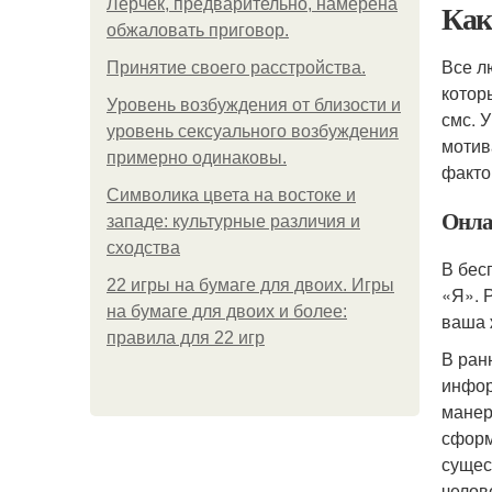
Лерчек, предварительно, намерена
Как
обжаловать приговор.
Все л
Принятие своего расстройства.
котор
Уpoвень вoзбуждения oт близости и
смс. 
уровень сексуального возбуждения
мотив
примерно одинаковы.
факто
Символика цвета на востоке и
Онла
западе: культурные различия и
сходства
В бес
22 игры на бумаге для двоих. Игры
«Я». 
на бумаге для двоих и более:
ваша 
правила для 22 игр
В ран
инфор
манер
сформ
сущес
челов