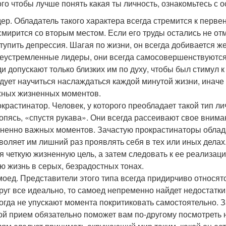
ого чтобы лучше понять какая ты личность, ознакомьтесь с 
ер. Обладатель такого характера всегда стремится к перве
смирится со вторым местом. Если его труды остались не о
тупить депрессия. Шагая по жизни, он всегда добивается ж
еустремленные лидеры, они всегда самосовершенствуются 
и допускают только близких им по духу, чтобы был стимул к
дует научиться наслаждаться каждой минутой жизни, иначе
ных жизненных моментов.
крастинатор. Человек, у которого преобладает такой тип л
опясь, «спустя рукава». Они всегда рассеивают свое внима
ненно важных моментов. Зачастую прокрастинаторы облада
воляет им лишний раз проявлять себя в тех или иных делах
я четкую жизненную цель, а затем следовать к ее реализац
ю жизнь в серых, безрадостных тонах.
оед. Представители этого типа всегда придирчиво относят
руг все идеально, то самоед непременно найдет недостатки.
огда не упускают момента покритиковать самостоятельно.
ой прием обязательно поможет вам по-другому посмотреть 