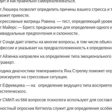
дит и как правильно самореализоваться.
т Люшера позволит определить причины вашего стресса и 
может привести.
грессивные матрицы Равена — тест, определяющий уровен
т Майерс — Бриггс предназначен для определения одного и
ивидуальные предпочтения и склонности.
т Сонди дает ответы на многие вопросы, в том числе объя
фессии и указывает на предрасположенность к определен
т Айзенка направлен на определение типа эмоционального
траверт.
одика диагностики темперамента Яна Стреляу поможет опре
реагируете на стрессовые ситуации.
т Ефремцева — на определение ведущего типа восприятия 
естетического.
т СМИЛ из 566 вопросов психологи используют для составл
ностный опросник Кеттелла служит для определения особен