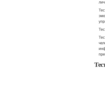
лич
Тес
эмо
упр
Тес
Тес
чел
инф
пре
Тес