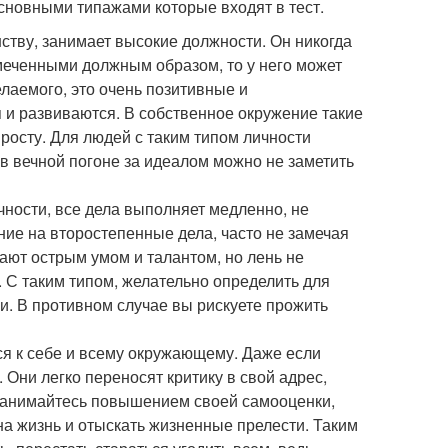
основными типажами которые входят в тест.
нству, занимает высокие должности. Он никогда
тмеченными должным образом, то у него может
елаемого, это очень позитивные и
и развиваются. В собственное окружение такие
 росту. Для людей с таким типом личности
 в вечной погоне за идеалом можно не заметить
ичности, все дела выполняет медленно, не
ние на второстепенные дела, часто не замечая
ют острым умом и талантом, но лень не
. С таким типом, желательно определить для
ии. В противном случае вы рискуете прожить
ся к себе и всему окружающему. Даже если
 Они легко переносят критику в свой адрес,
 Занимайтесь повышением своей самооценки,
на жизнь и отыскать жизненные прелести. Таким