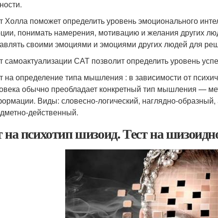
ности.
т Холла поможет определить уровень эмоционального инте
ции, понимать намерения, мотивацию и желания других люд
авлять своими эмоциями и эмоциями других людей для реш
т самоактуализации САТ позволит определить уровень успе
т на определение типа мышления : в зависимости от психи
овека обычно преобладает конкретный тип мышления — ме
ормации. Виды: словесно-логический, наглядно-образный, 
дметно-действенный.
т на психотип шизоид. Тест на шизоидн