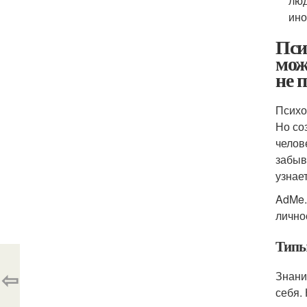
люд
ино
Пси
мож
не 
Психо
Но со
челов
забыв
узнае
AdMe.
лично
Типы
⇦
Знани
себя.