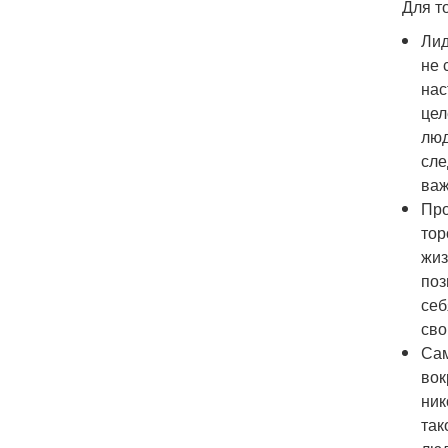
Для т
Лид
не 
нас
цел
люд
сле
важ
Про
тор
жиз
поз
себ
сво
Сам
вок
ник
так