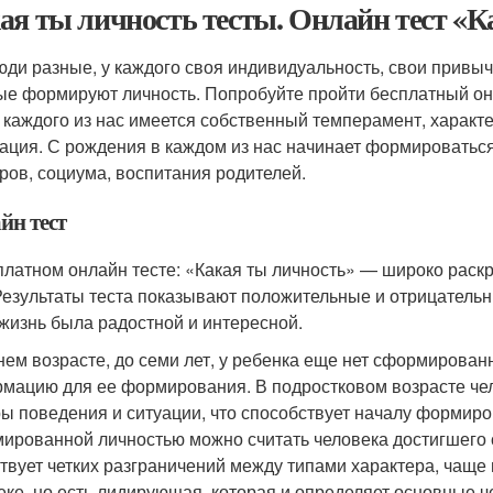
ая ты личность тесты. Онлайн тест «К
юди разные, у каждого своя индивидуальность, свои привыч
ые формируют личность. Попробуйте пройти бесплатный онла
У каждого из нас имеется собственный темперамент, характ
ация. С рождения в каждом из нас начинает формироватьс
ров, социума, воспитания родителей.
йн тест
платном онлайн тесте: «Какая ты личность» — широко рас
Результаты теста показывают положительные и отрицательны
жизнь была радостной и интересной.
нем возрасте, до семи лет, у ребенка еще нет сформированн
мацию для ее формирования. В подростковом возрасте чел
ы поведения и ситуации, что способствует началу формиро
ированной личностью можно считать человека достигшего 
твует четких разграничений между типами характера, чаще
еке, но есть лидирующая, которая и определяет основные ч