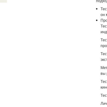
подхо
Тес
он 
Про
Тес
инд
Тес
про
Тес
экс
Мет
вы 
Тес
кин
Тес
Лич