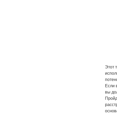
Этот 
испол
потен
Если 
вы до
Пройд
расст
основ