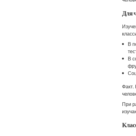
Для ч
Изуче
класс
В п
тес
В с
фру
Соц
Факт.
челов
При р
изуча
Клас