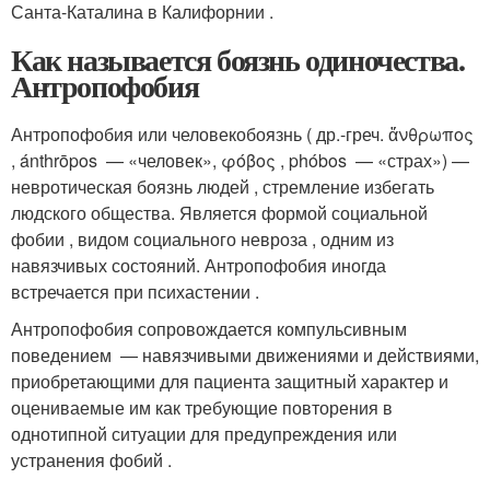
Санта-Каталина в Калифорнии
.
Как называется боязнь одиночества.
Антропофобия
Антропофобия или человекобоязнь
( др.-греч. ἄνθρωπος
, ánthrōpos — «человек», φόβος , phóbos — «страх») —
невротическая боязнь людей , стремление избегать
людского общества. Является формой социальной
фобии , видом социального невроза , одним из
навязчивых состояний. Антропофобия иногда
встречается при психастении
.
Антропофобия сопровождается компульсивным
поведением — навязчивыми движениями и действиями,
приобретающими для пациента защитный характер и
оцениваемые им как требующие повторения в
однотипной ситуации для предупреждения или
устранения фобий .