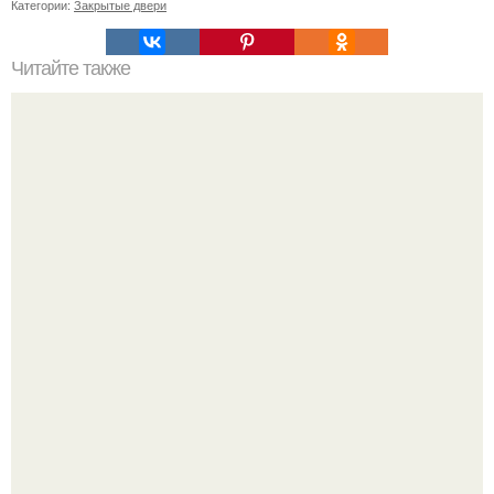
Категории:
Закрытые двери
Читайте также
Игры для влюбленных пар на расстоянии. Топ 7 идей
для свидания на расстоянии