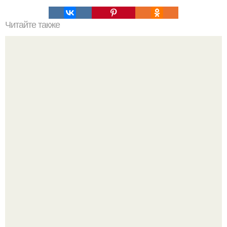
Читайте также
Топ 10 лучших игр на Троих дома без компьютера. 20
самых интересных игр для компании