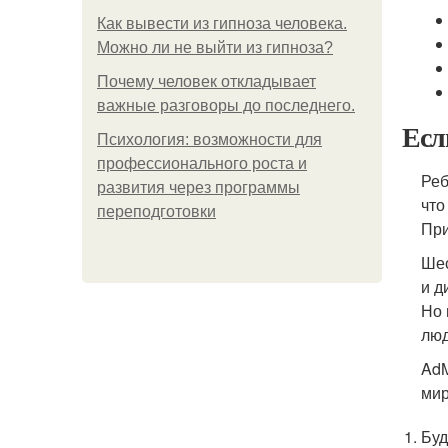
Как вывести из гипноза человека.
Можно ли не выйти из гипноза?
Почему человек откладывает
важные разговоры до последнего.
Есл
Психология: возможности для
профессионального роста и
Реб
развития через программы
что
переподготовки
При
Шес
и д
Но 
люд
AdM
мир
Буд