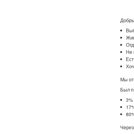
Добрый
Выб
Жив
Отд
Не 
Ест
Хоч
Мы отм
Был п
3% 
17%
80%
Через