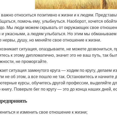
 важно относиться позитивно к жизни и к людям. Представьт
бщаться, помочь ему, улыбнуться. Наоборот, хочется обойти
адо. Мы люди можем скрывать от окружающих свое отношение
 и ужасными, а людям улыбаться. Но этим мы обманываем са
е нервы, душу, но меняйте свое отношение к жизни.
возникает ситуация, опаздываете, не можете дозвониться, 
итесь к этому дипломатично, значит это не ваш путь, так бы
жности, не проморгайте.
кает ситуация замкнутого круга — ходим по кругу, делаем из
ли не об этом, а все пошло не так. Остановитесь и начните 
ютерные курсы, обучитесь другой профессии, выделяйте дл
 книгу. Поверьте бег по кругу — это до конца наших дней, е
предпринять
ениться и изменить свое отношение к жизни;