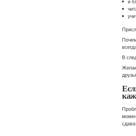
и п
чит
учи
Присл
Почем
всегд
В сле
Желаю
друзь
Есл
каже
Пробл
момен
сдава