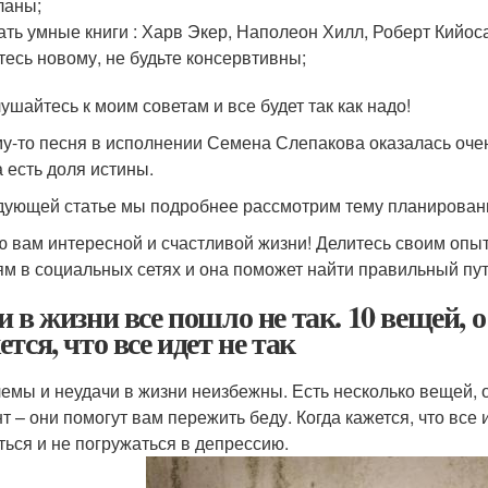
ланы;
ать умные книги : Харв Экер, Наполеон Хилл, Роберт Кийос
тесь новому, не будьте консервтивны;
ушайтесь к моим советам и все будет так как надо!
у-то песня в исполнении Семена Слепакова оказалась очень
а есть доля истины.
дующей статье мы подробнее рассмотрим тему планировани
 вам интересной и счастливой жизни! Делитесь своим опыт
ям в социальных сетях и она поможет найти правильный пут
и в жизни все пошло не так. 10 вещей, 
тся, что все идет не так
емы и неудачи в жизни неизбежны. Есть несколько вещей, 
т – они помогут вам пережить беду. Когда кажется, что все 
ться и не погружаться в депрессию.