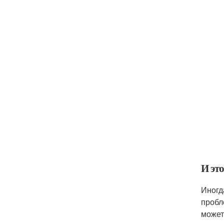
И это
Иногд
пробл
может