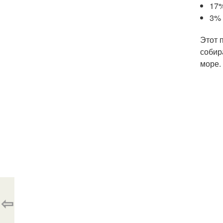
17%
3% 
Этот 
собир
море.
⇦