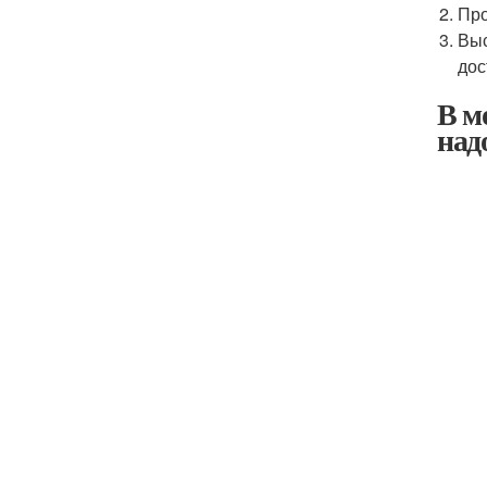
Про
Выс
дос
В мо
над