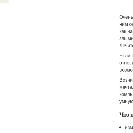
Очень
ним о
как н
злыми
Лечит
Если 
отнес
возмо
Возни
мечта
компь
умную
Что 
изм