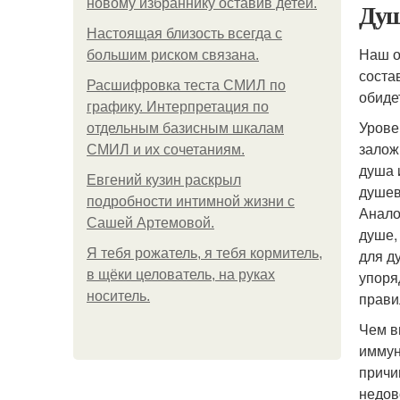
новому избраннику оставив детей.
Душ
Hacтоящая близость всегда с
Наш о
большим риском связана.
соста
Расшифровка теста СМИЛ по
обидет
графику. Интерпретация по
Урове
отдельным базисным шкалам
залож
СМИЛ и их сочетаниям.
душа 
Евгений кузин раскрыл
душев
подробности интимной жизни с
Анало
Сашей Артемовой.
душе,
Я тебя рожатель, я тебя кормитель,
для д
в щёки целователь, на руках
упоря
носитель.
прави
Чем в
иммун
причи
недов