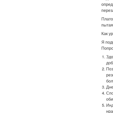
опред
перез
Плато
пытая
Как у
Я под
Попро
Здо
доб
Поз
рез
бол
Дне
Спо
оби
Инд
нра