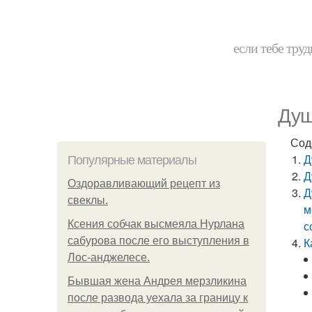
если тебе труд
Душ
Сод
Д
Популярные материалы
Д
Оздоравливающий рецепт из
Д
свеклы.
м
Ксения собчак высмеяла Нурлана
с
сабурова после его выступления в
К
Лос-анджелесе.
Бывшая жена Андрея мерзликина
после развода уехала за границу к