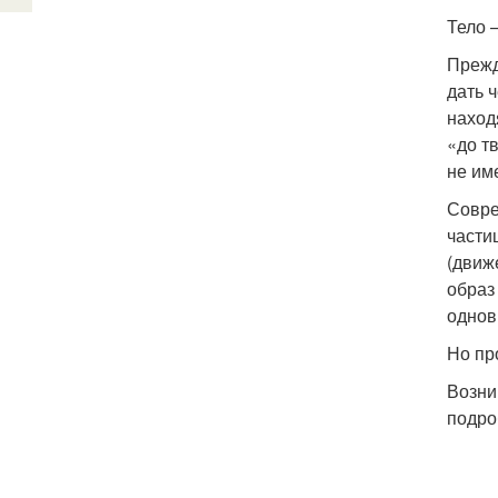
Тело 
Прежд
дать 
наход
«до т
не им
Совре
части
(движ
образ
однов
Но пр
Возни
подро