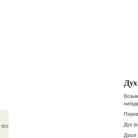
Дух
Возьм
нибуд
Перев
⇦
Дух (
Душа 