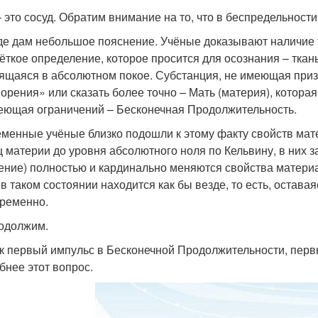
– это сосуд. Обратим внимание на то, что в беспредельности
е дам небольшое пояснение. Учёные доказывают наличие т
чёткое определение, которое просится для осознания – ткань
ящаяся в абсолютном покое. Субстанция, не имеющая призн
ворения» или сказать более точно – Мать (материя), котора
еющая ограничений – Бесконечная Продолжительность.
менные учёные близко подошли к этому факту свойств мат
ц материи до уровня абсолютного ноля по Кельвину, в них 
ение) полностью и кардинально меняются свойства материа
 в таком состоянии находится как бы везде, то есть, остав
ременно.
одолжим.
к первый импульс в Бесконечной Продолжительности, перв
бнее этот вопрос.