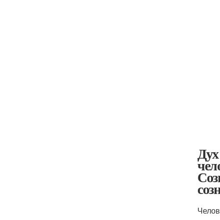
Дух
чел
Соз
соз
Челов