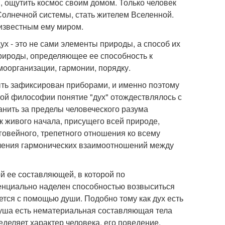
 ощутить космос своим домом. Только человек
Солнечной системы, стать жителем Вселенной.
еизвестным ему миром.
 - это не сами элементы природы, а способ их
природы, определяющее ее способность к
моорганизации, гармонии, порядку.
ть зафиксирован приборами, и именно поэтому
нной философии понятие "дух" отождествлялось с
анить за пределы человеческого разума
к живого начала, присущего всей природе,
овейного, трепетного отношения ко всему
вления гармонических взаимоотношений между
й ее составляющей, в которой по
тенциально наделен способностью возвыситься
тся с помощью души. Подобно тому как дух есть
уша есть нематериальная составляющая тела
еделяет характер человека, его поведение.