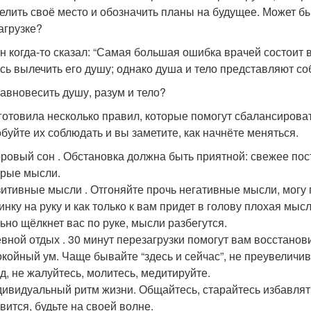
елить своё место и обозначить планы на будущее. Может б
агрузке?
н когда-то сказал: “Самая большая ошибка врачей состоит в
сь вылечить его душу; однако душа и тело представляют соб
равновесить душу, разум и тело?
готовила несколько правил, которые помогут сбалансироват
буйте их соблюдать и вы заметите, как начнёте меняться.
ровый сон . Обстановка должна быть приятной: свежее пост
рые мысли.
итивные мысли . Отгоняйте прочь негативные мысли, могу п
инку на руку и как только к вам придет в голову плохая мысл
ьно щёлкнет вас по руке, мысли разбегутся.
вной отдых . 30 минут перезагрузки помогут вам восстанов
койный ум. Чаще бывайте “здесь и сейчас”, не преувеличи
д, не жалуйтесь, молитесь, медитируйте.
ивидуальный ритм жизни. Общайтесь, старайтесь избавлятьс
вится, будьте на своей волне.