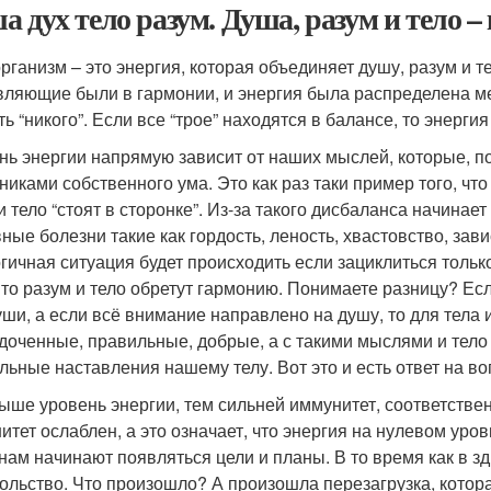
а дух тело разум. Душа, разум и тело –
рганизм – это энергия, которая объединяет душу, разум и те
вляющие были в гармонии, и энергия была распределена м
ь “никого”. Если все “трое” находятся в балансе, то энергия
нь энергии напрямую зависит от наших мыслей, которые, по
никами собственного ума. Это как раз таки пример того, что
и тело “стоят в сторонке”. Из-за такого дисбаланса начинае
ные болезни такие как гордость, леность, хвастовство, зави
гичная ситуация будет происходить если зациклиться только
 то разум и тело обретут гармонию. Понимаете разницу? Есл
уши, а если всё внимание направлено на душу, то для тела 
доченные, правильные, добрые, а с такими мыслями и тело б
льные наставления нашему телу. Вот это и есть ответ на воп
ыше уровень энергии, тем сильней иммунитет, соответствен
итет ослаблен, а это означает, что энергия на нулевом уров
нам начинают появляться цели и планы. В то время как в зд
ольство. Что произошло? А произошла перезагрузка, котора