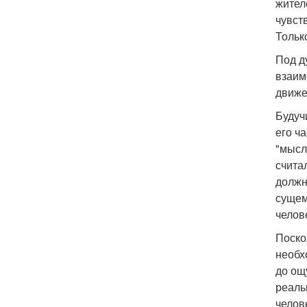
жител
чувст
Тольк
Под д
взаим
движе
Будуч
его ч
"мысл
счита
должн
сущем
челов
Поско
необх
до ощ
реаль
челов