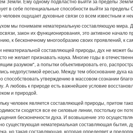
ем Земли. Ему одному подвластно выйти за пределы Земли,
вует в себе потенциальные способности выйти за пределы 
о человек ощущает духовные связи со всем известным и н
ухом мы понимаем нематериальную составляющую мира. Дух
освязи, закон их функционирования, это активное начало 
нию, к бесконечному многообразию своих проявлений, к са
и нематериальной составляющей природы, дух не может бы
асто не желает признавать наука. Многие годы в отечестве
ящим разумом", а попытки объективировать его, распростр
лись недопустимой ересью. Между тем обоснование духа ка
о способствовать утверждению в массовом сознании благог
у. А любовь к природе есть важнейшее условие восстано
еком и природой.
льку человек является составляющей природы, притом тако
одимости сходятся все ее силовые линии, постольку он по
ущения бесконечности духа. И возвышение это осуществляе
но существующая нематериальная составляющая бытия, д
ека, но такая составляющая, которая определяет и предопр