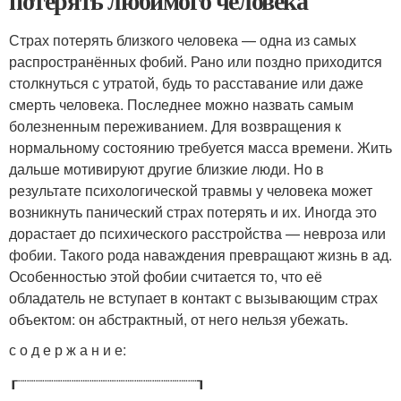
потерять любимого человека
Страх потерять близкого человека — одна из самых
распространённых фобий. Рано или поздно приходится
столкнуться с утратой, будь то расставание или даже
смерть человека. Последнее можно назвать самым
болезненным переживанием. Для возвращения к
нормальному состоянию требуется масса времени. Жить
дальше мотивируют другие близкие люди. Но в
результате психологической травмы у человека может
возникнуть панический страх потерять и их. Иногда это
дорастает до психического расстройства — невроза или
фобии. Такого рода наваждения превращают жизнь в ад.
Особенностью этой фобии считается то, что её
обладатель не вступает в контакт с вызывающим страх
объектом: он абстрактный, от него нельзя убежать.
с о д е р ж а н и е:
┎┈┈┈┈┈┈┈┈┈┈┈┈┈┈┈┈┈┈┈┈┒