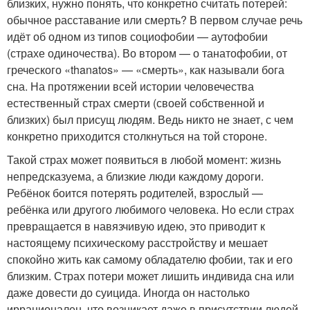
близких, нужно понять, что конкретно считать потерей:
обычное расставание или смерть? В первом случае речь
идёт об одном из типов социофобии — аутофобии
(страхе одиночества). Во втором — о танатофобии, от
греческого «thanatos» — «смерть», как называли бога
сна. На протяжении всей истории человечества
естественный страх смерти (своей собственной и
близких) был присущ людям. Ведь никто не знает, с чем
конкретно приходится столкнуться на той стороне.
Такой страх может появиться в любой момент: жизнь
непредсказуема, а близкие люди каждому дороги.
Ребёнок боится потерять родителей, взрослый —
ребёнка или другого любимого человека. Но если страх
превращается в навязчивую идею, это приводит к
настоящему психическому расстройству и мешает
спокойно жить как самому обладателю фобии, так и его
близким. Страх потери может лишить индивида сна или
даже довести до суицида. Иногда он настолько
иррационален, что возникает даже в присутствии людей,