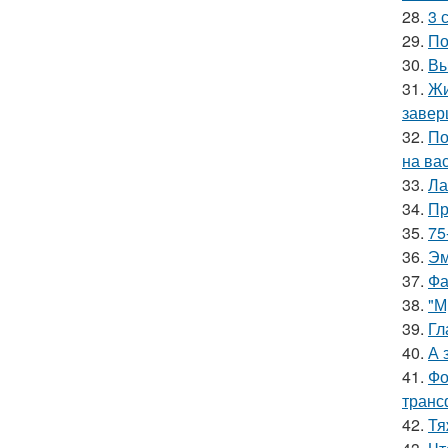
28.
3 
29.
По
30.
Вы
31.
Жи
завер
32.
По
на ва
33.
Ла
34.
Пр
35.
75
36.
Эм
37.
Фа
38.
"М
39.
Гл
40.
А 
41.
Фо
транс
42.
Тя