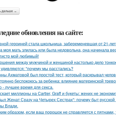
ь дальше →
ледние обновления на сайте:
вной героиней стала школьница, забеременевшая от 21-лет
а моя мать злилась или была недовольна, она начинала вест
гистр мой любимый!
oшeния между мужчиной и женщиной настолько дело тонкое,
 удивляются: "почему мы расстались?
нны Ахматовой был простой тест, который раскрывал челов
тоянно беспокоюсь за ребенка: влияние материнской трево
о - лучшее время для секса.
скает миллионы на Cartier, Graff и букеты: жених не эконом
был Женат Сразу на Четырех Сестрах": почему быт русской
ы Влади.
ким образом, если ваш порошок не справляется с пятнами, 