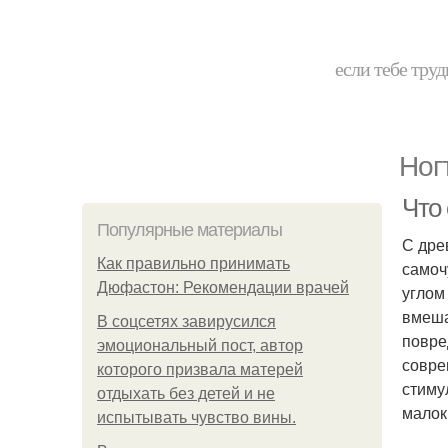
если тебе труд
Ног
Что
Популярные материалы
С дре
Как правильно принимать
самоч
Дюфастон: Рекомендации врачей
углом
вмеша
В соцсетях завирусился
повре
эмоциональный пост, автор
совре
которого призвала матерей
стиму
отдыхать без детей и не
малок
испытывать чувство вины.