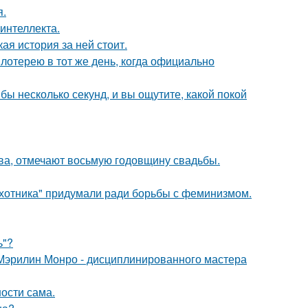
я.
интеллекта.
кая история за ней стоит.
отерею в тот же день, когда официально
бы несколько секунд, и вы ощутите, какой покой
ьва, отмечают восьмую годовщину свадьбы.
хотника" придумали ради борьбы с феминизмом.
ь"?
Мэрилин Монро - дисциплинированного мастера
ости сама.