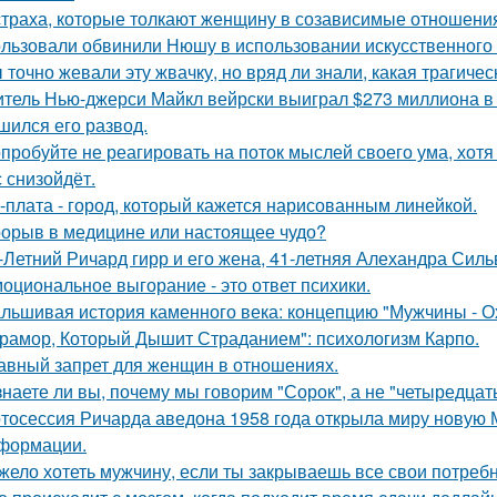
страха, которые толкают женщину в созависимые отношени
льзовали обвинили Нюшу в использовании искусственного 
 точно жевали эту жвачку, но вряд ли знали, какая трагичес
тель Нью-джерси Майкл вейрски выиграл $273 миллиона в л
шился его развод.
пробуйте не реагировать на поток мыслей своего ума, хотя 
с снизойдёт.
-плата - город, который кажется нарисованным линейкой.
орыв в медицине или настоящее чудо?
-Летний Ричард гирр и его жена, 41-летняя Алехандра Сил
оциональное выгорание - это ответ психики.
льшивая история каменного века: концепцию "Мужчины - О
рамор, Который Дышит Страданием": психологизм Карпо.
авный запрет для женщин в отношениях.
знаете ли вы, почему мы говорим "Сорок", а не "четыредцат
тосессия Ричарда аведона 1958 года открыла миру новую 
формации.
жело хотеть мужчину, если ты закрываешь все свои потребн