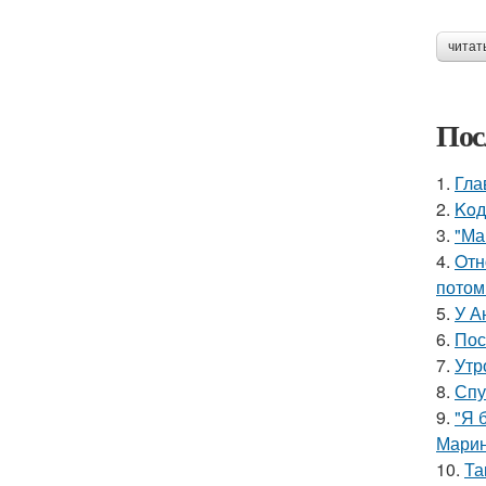
читат
Пос
1.
Гла
2.
Koд
3.
"Ма
4.
Oтн
потом
5.
У А
6.
Пос
7.
Утр
8.
Спу
9.
"Я 
Марин
10.
Та