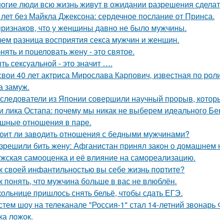
огие люди всю жизнь живут в ожидании разрешения сделать
 лет без Майкла Джексона: сердечное послание от Принса.
признаков, что у женщины давно не было мужчины.
чем разница восприятия секса мужчин и женщин.
нять и поцеловать жену - это святое.
ть сексуальной - это значит ….
свои 40 лет актриса Мирослава Карпович, известная по ро
 замуж.
следователи из Японии совершили научный прорыв, которы
и лика Остапа: почему мы никак не выберем идеального Б
шные отношения в паре.
оит ли заводить отношения с бедными мужчинами?
зрешили бить жену: Афганистан принял закон о домашнем 
жская самооценка и её влияние на самореализацию.
к своей инфантильностью вы себе жизнь портите?
к понять, что мужчина больше в вас не влюблён.
ольнице пришлось снять бельё, чтобы сдать ЕГЭ.
стем шоу на телеканале "Россия-1" стал 14-летний звонарь
ка ложок.