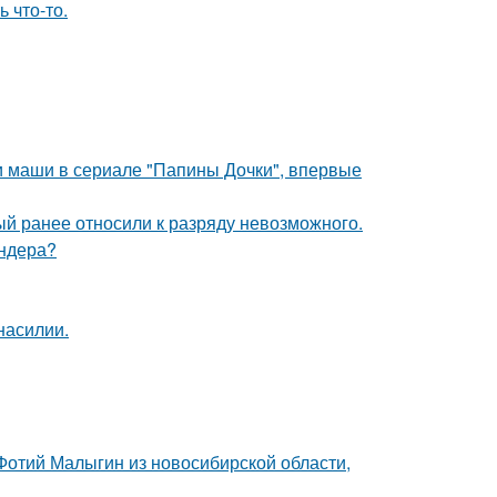
 что-то.
ли маши в сериале "Папины Дочки", впервые
й ранее относили к разряду невозможного.
ендера?
насилии.
 Фотий Малыгин из новосибирской области,