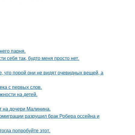
него парня.
и себя так, будто меня просто нет.
 что порой они не видят очевидных вещей, а
ека с первых слов.
жности на детей.
ит на дочери Малинина.
 эмиграции разрушил брак Робера оссейна и
тогда попробуйте этот.