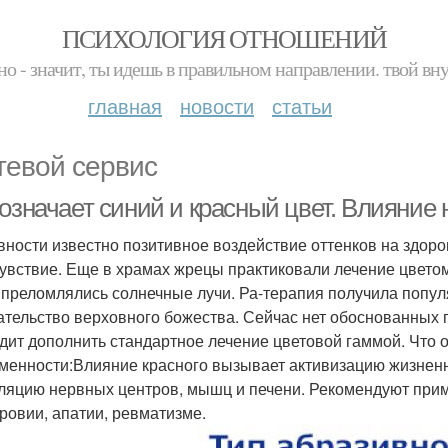
ПСИХОЛОГИЯ ОТНОШЕНИЙ
но - значит, ты идешь в правильном направлении. твой вн
главная
новости
статьи
тевой сервис
 означает синий и красный цвет. Влияние
вности известно позитивное воздействие оттенков на здоро
увствие. Еще в храмах жрецы практиковали лечение цветом
 преломлялись солнечные лучи. Ра-терапия получила попул
тельство верховного божества. Сейчас нет обоснованных 
дит дополнить стандартное лечение цветовой гаммой. Что 
менности:Влияние красного вызывает активизацию жизненны
ляцию нервных центров, мышц и печени. Рекомендуют приме
ровии, апатии, ревматизме.