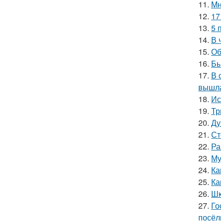
11.
Mн
12.
17
13.
5 
14.
В 
15.
Об
16.
Бы
17.
В 
вышла
18.
Ис
19.
Тр
20.
Ду
21.
Ст
22.
Ра
23.
Му
24.
Ка
25.
Ка
26.
Шк
27.
Го
посёл