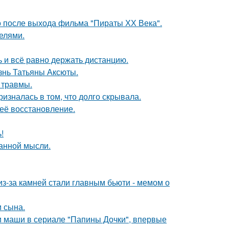
о после выхода фильма "Пираты ХХ Века".
делями.
ь и всё равно держать дистанцию.
знь Татьяны Аксюты.
 травмы.
изналась в том, что долго скрывала.
 её восстановление.
!
ранной мысли.
из-за камней стали главным бьюти - мемом о
 сына.
ли маши в сериале "Папины Дочки", впервые