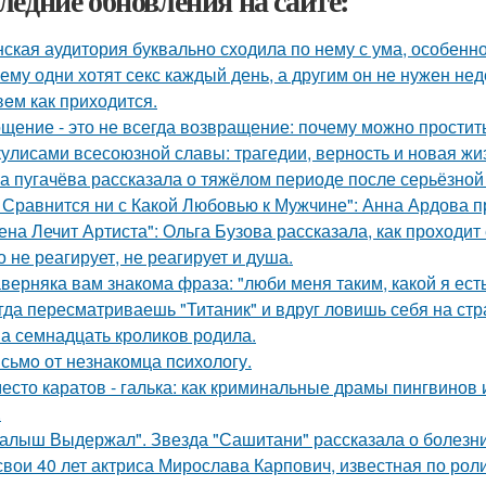
ледние обновления на сайте:
ская аудитория буквально сходила по нему с ума, особенн
ему одни хотят секс каждый день, а другим он не нужен не
eм как приходится.
щение - это не всегда возвращение: почему можно простит
кулисами всесоюзной славы: трагедии, верность и новая жи
а пугачёва рассказала о тяжёлом периоде после серьёзной
 Сравнится ни с Какой Любовью к Мужчине": Анна Ардова пр
ена Лечит Артиста": Ольга Бузова рассказала, как проходит
о не реагирует, не реагирует и душа.
верняка вам знакома фраза: "люби меня таким, какой я есть
гда пересматриваешь "Титаник" и вдруг ловишь себя на ст
а семнадцать кроликов родила.
сьмo от незнакомца пcихологу.
есто каратов - галька: как криминальные драмы пингвинов 
.
алыш Выдержал". Звезда "Сашитани" рассказала о болезни
свои 40 лет актриса Мирослава Карпович, известная по ро