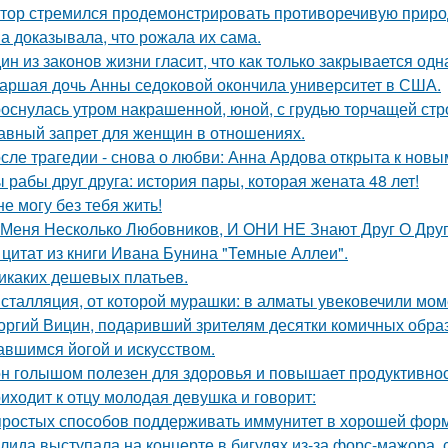
тор стремился продемонстрировать противоречивую приро
а доказывала, что рожала их сама.
ин из законов жизни гласит, что как только закрывается одн
аршая дочь Анны седоковой окончила университет в США.
оснулась утром накрашенной, юной, с грудью торчащей строг
авный запрет для женщин в отношениях.
сле трагедии - снова о любви: Анна Ардова открыта к нов
 рабы друг друга: история пары, которая жената 48 лет!
не могу без тебя жить!
 Меня Несколько Любовников, И ОНИ НЕ Знают Друг О Друг
 цитат из книги Ивана Бунина "Темные Аллеи".
икаких дешевых платьев.
сталляция, от которой мурашки: в алматы увековечили мом
оргий Вицин, подаривший зрителям десятки комичных образ
авшимся йогой и искусством.
н голышом полезен для здоровья и повышает продуктивнос
иходит к отцу молодая девушка и говорит:
простых способов поддерживать иммунитет в хорошей фор
лида выступала на концерте в бигудях из-за форс-мажора, 