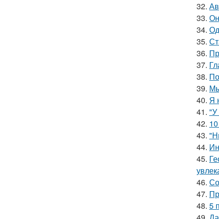
32.
Ав
33.
Он
34.
Од
35.
Ст
36.
Пр
37.
Гл
38.
По
39.
Мы
40.
Я 
41.
"У
42.
10
43.
"Н
44.
Ин
45.
Ге
увлек
46.
Со
47.
Пр
48.
5 
49.
Да