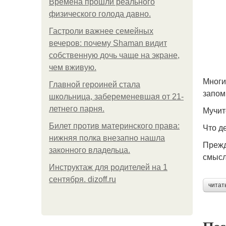
Bpeмена прошли реального
физического голода давно.
Гастроли важнее семейных
вечеров: почему Shaman видит
собственную дочь чаще на экране,
чем вживую.
Многи
Главной героиней стала
запом
школьница, забеременевшая от 21-
летнего парня.
Мучит
Билет против материнского права:
Что д
нижняя полка внезапно нашла
Прежд
законного владельца.
смысл
Инструктаж для родителей на 1
сентября. dizoff.ru
читат