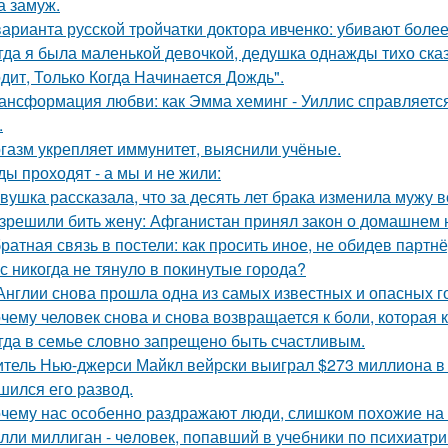
 замуж.
варианта русской тройчатки доктора ивченко: убивают более
гда я была маленькой девочкой, дедушка однажды тихо сказ
дит, Только Когда Начинается Дождь".
ансформация любви: как Эмма хеминг - Уиллис справляется
.
газм укрепляет иммунитет, выяснили учёные.
ды проходят - а мы и не жили:
вушка рассказала, что за десять лет брака изменила мужу в
зрешили бить жену: Афганистан принял закон о домашнем 
ратная связь в постели: как просить иное, не обидев партнё
с никогда не тянуло в покинутые города?
Англии снова прошла одна из самых известных и опасных гоно
чему человек снова и снова возвращается к боли, которая 
гда в семье словно запрещено быть счастливым.
тель Нью-джерси Майкл вейрски выиграл $273 миллиона в л
шился его развод.
чему нас особенно раздражают люди, слишком похожие на 
лли миллиган - чeловек, попавший в учебники по психиатри