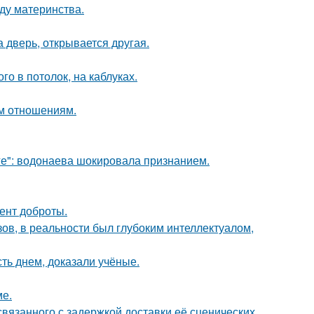
ду материнства.
а дверь, открывается другая.
о в потолок, на каблуках.
ым отношениям.
е": водонаева шокировала признанием.
ент доброты.
ов, в реальности был глубоким интеллектуалом,
ть днем, доказали учёные.
ме.
связанного с задержкой доставки её сценических