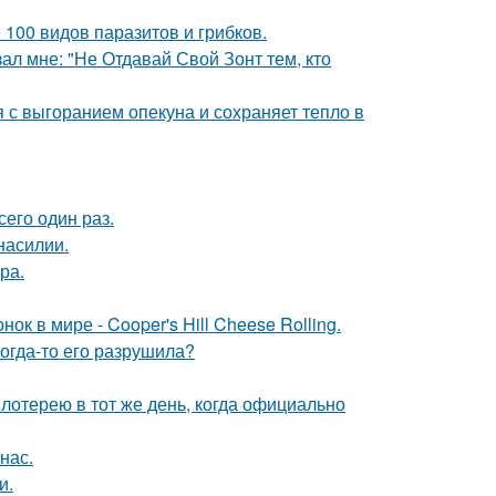
 100 видов паразитов и грибков.
ал мне: "Не Отдавай Свой Зонт тем, кто
 с выгоранием опекуна и сохраняет тепло в
сего один раз.
насилии.
ра.
к в мире - Cooper's Hill Cheese Rolling.
когда-то его разрушила?
отерею в тот же день, когда официально
нас.
и.