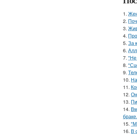
Пос
1.
Жен
2.
Поч
3.
Жив
4.
Про
5.
За 
6.
Алл
7.
"Не
8.
"Сц
9.
Тел
10.
Hа
11.
Ко
12.
Он
13.
Пи
14.
Вм
браке
15.
"М
16.
В 