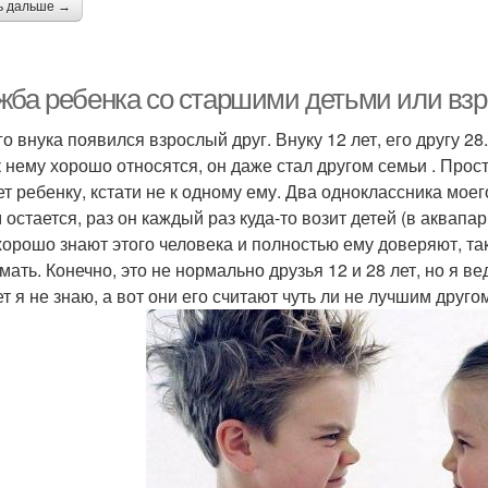
ь дальше →
жба ребенка со старшими детьми или взр
го внука появился взрослый друг. Внуку 12 лет, его другу 28
к нему хорошо относятся, он даже стал другом семьи . Прост
ет ребенку, кстати не к одному ему. Два одноклассника моег
 остается, раз он каждый раз куда-то возит детей (в аквапар
хорошо знают этого человека и полностью ему доверяют, так 
мать. Конечно, это не нормально друзья 12 и 28 лет, но я ве
т я не знаю, а вот они его считают чуть ли не лучшим друго