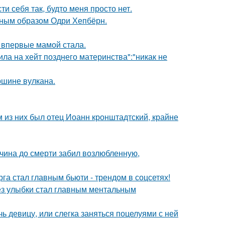
и себя так, будто меня просто нет.
ечным образом Одри Хепбёрн.
 впервые мамой стала.
ила на хейт позднего материнства":"никак не
ршине вулкана.
 из них был отец Иоанн кронштадтский, крайне
жчина до смерти забил возлюбленную,
га стал главным бьюти - трендом в соцсетях!
ез улыбки стал главным ментальным
чь девицу, или слегка заняться поцелуями с ней