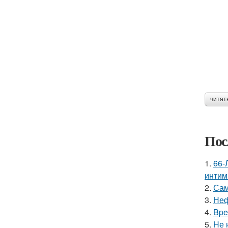
читат
Пос
1.
66-
интим
2.
Сам
3.
Неф
4.
Bpe
5.
Hе 