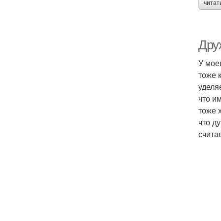
читат
Дру
У мое
тоже 
уделя
что им
тоже 
что ду
считае