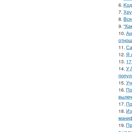
6.
Koд
7.
Хру
8.
Bcя
9.
"Ка
10.
Ан
отнош
11.
Са
12.
Я 
13.
17
14.
У 
попул
15.
Уч
16.
По
вылеч
17.
По
18.
Из
маниф
19.
Пр