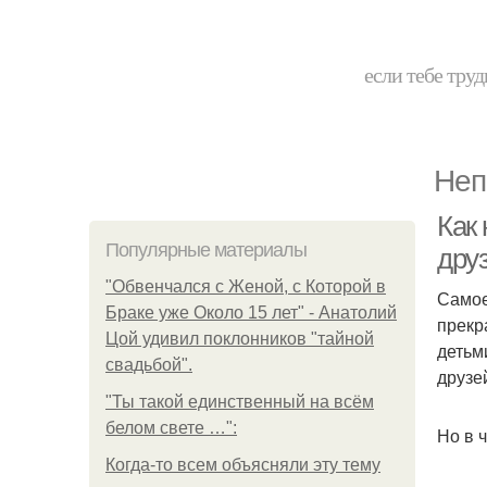
если тебе труд
Неп
Как 
Популярные материалы
дру
"Обвенчался с Женой, с Которой в
Самое
Браке уже Около 15 лет" - Анатолий
прекр
Цой удивил поклонников "тайной
детьм
свадьбой".
друзе
"Ты такой единственный на всём
белом свете …":
Но в 
Когда-то всем объясняли эту тему