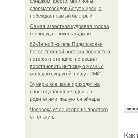
слишком просто: миллионы
сперматозоидов бегут к цели, а
побеждает самый быстрый.
Самая известная кудрявая голова
голливуда - николь кидман.
66-Летний житель Подмосковья
после тяжёлой болезни полностью
потерял потенцию, но решил
восстановить интимную жизнь с
молодой супругой, пишут СМИ.
Зумеры все чаще приходят на
собеседования не одни, а с
родителями, жалуются эйчары.
Человека от себя проще простого
читат
оттолкнуть.
Как