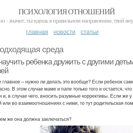
ПСИХОЛОГИЯ ОТНОШЕНИЙ
но - значит, ты идешь в правильном направлении. твой вн
главная
новости
статьи
одходящая среда
научить ребенка дружить с другими детьм
зей
 главное – нужно ли делать это вообще? Если ребенок само
асно. В этом случае маме и папе только того и остается, чт
и и, в случае чего, вносить разумные коррективы. Если ж
й или во взаимоотношениях с ними, то тут родительская пом
чем же она должна заключаться?