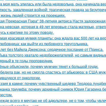
а моя мать злилась или была недовольна, она начинала вест
пкость, закаленная войной: трагическая правда за безупр
 жизнь людей строится на проекциях.
кая Прекрасная Пара" 38-летняя актриса Настя задорожная
на невская, которая в 49 лет впервые стала матерью, ответ
усь к критике по этому поводу.
мая красивая мумия планеты: она ждала вас 500 лет на ве
любовница: как выйти из любовного треугольника.
 лет без Майкла Джексона: сердечное послание от Принса.
Льва толстого хватало недоброжелателей, но самым видным
ярный в те годы проповедник.
ёные объяснили, почему мужчин тянет к большой груди.
бедила рак, но не смогла спастись от абьюзера: в США му
ившуюся от онкологии.
эзия в камне: почему чувственный шедевр Теодора лундбер
нанка триумфа: почему архивный снимок Юрия Гагарина б
естом.
ежде всего я мечтаю не об адюльтере, не о том, чтобы увле