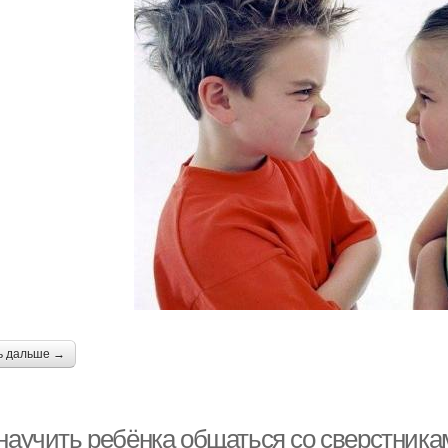
ь дальше →
 научить ребёнка общаться со сверстник