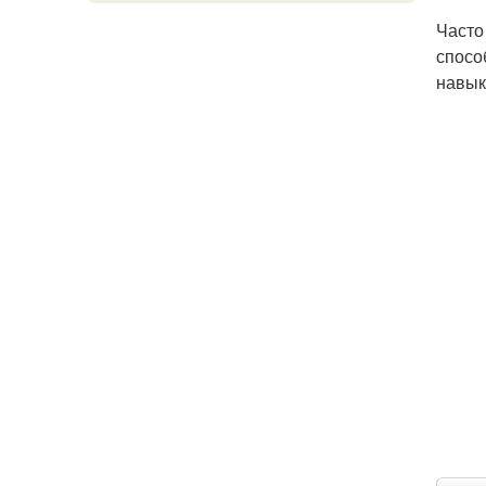
Часто
спосо
навык