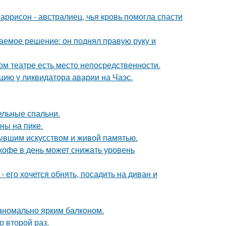
аррисон - австралиец, чья кровь помогла спасти
аемое решение: он поднял правую руку и
ом театре есть место непосредственности.
цию у ликвидатора аварии на Чаэс.
ельные спальни.
ны на пике.
тывшим искусством и живой памятью.
 кофе в день может снижать уровень
- его хочется обнять, посадить на диван и
 аномально ярким балконом.
о второй раз.