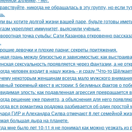
ненной аллейке, - нет.
равствуйте, никогда не обращалась в эту группу, но если т
ь.
ли вы хотите долгой жизни вашей паре, будьте готовы имет
газм укрепляет иммунитет, выяснили учёные.
воротная точка судьбы: Сати Казанова откровенно рассказ
.
рошие девочки и плохие парни: секреты притяжения.
нкая грань между близостью и зависимостью: как выстраив
нская сексуальность проявляется через фантазии, а не отк
огда человек входит в нашу жизнь - и сразу "Что-то Щёлкает
чему некоторым женщинам всегда мало мужского внимани
авный тюремный квест в истории: 5 безумных фактов о побе
видимая злость: как подавленная агрессия превращается в 
огда решение уже принято, а объяснения для него появляю
огда вся романтика роддома разбивается об один простой 
чард ГИР и Алехандра Силва отмечают 8 лет семейной жиз
мая большая дыра на планете.
гда мне было лет 10-11 я не понимал как можно уезжать из р