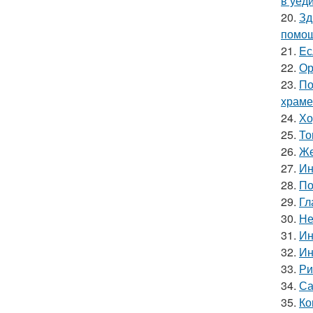
в уеди
20.
Зд
помощ
21.
Eс
22.
Ор
23.
По
храме
24.
Хо
25.
То
26.
Же
27.
Ин
28.
По
29.
Гл
30.
Не
31.
Ин
32.
Ин
33.
Ри
34.
Са
35.
Ко