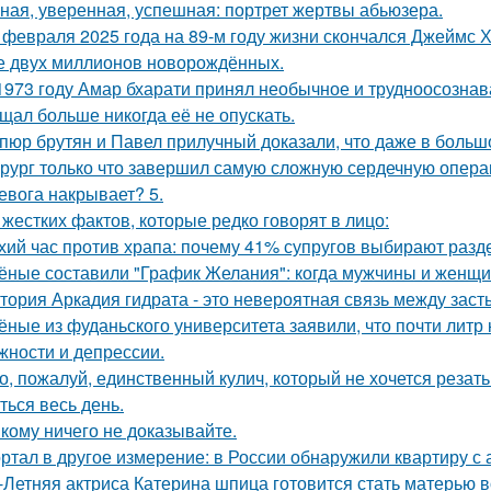
ная, уверенная, успешная: портрет жертвы абьюзера.
 февраля 2025 года на 89-м году жизни скончался Джеймс Х
 двух миллионов новорождённых.
1973 году Амар бхарати принял необычное и трудноосознав
щал больше никогда её не опускать.
пюр брутян и Павел прилучный доказали, что даже в больш
рург только что завершил самую сложную сердечную опера
евога накрывает? 5.
 жестких фактов, которые редко говорят в лицо:
хий час против храпа: почему 41% супругов выбирают разд
ёные составили "График Желания": когда мужчины и женщи
тория Аркадия гидрата - это невероятная связь между зас
ёные из фуданьского университета заявили, что почти литр
жности и депрессии.
о, пожалуй, единственный кулич, который не хочется резать 
ться весь день.
кому ничего не доказывайте.
ртал в другое измерение: в России обнаружили квартиру с
-Летняя актриса Катерина шпица готовится стать матерью в