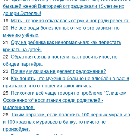
бывшей женой Викторией отпраздновали 15-летие их
дочери Эстеллы!
19.
Мать - героиня отказалась от рук и ног ради ребёнка.
20.
Не все роды болезненны: от чего это зависит по
мнению учёных.
21.
Ору на ребенка как ненормальная: как перестать
кричать на детей.
22.
Обратная связь в постели: как просить иное, не
обидев партнёра.
23.
Почему мужчина не делает предложение?
24.
Как понять, что мужчина больше не влюблён в вас: 6
признаков, что отношения закончились.
25.
Психологи всё чаще говорят о проблеме "Слишком
Осознанного" воспитания среди родителей -
миллениалов.
26.
Таким образом, если положить 100 черных муравьев
и 100 красных муравьев в банку, то ничего не
произойдет.