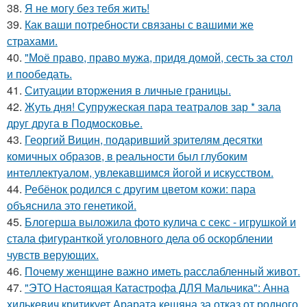
38.
Я не могу без тебя жить!
39.
Как ваши потребности связаны с вашими же
страхами.
40.
"Моё право, право мужа, придя домой, сесть за стол
и пообедать.
41.
Ситуации вторжения в личные границы.
42.
Жуть дня! Супружеская пара театралов зар * зала
друг друга в Подмосковье.
43.
Георгий Вицин, подаривший зрителям десятки
комичных образов, в реальности был глубоким
интеллектуалом, увлекавшимся йогой и искусством.
44.
Ребёнок родился с другим цветом кожи: пара
объяснила это генетикой.
45.
Блогерша выложила фото кулича с секс - игрушкой и
стала фигуранткой уголовного дела об оскорблении
чувств верующих.
46.
Почему женщине важно иметь расслабленный живот.
47.
"ЭТО Настоящая Катастрофа ДЛЯ Мальчика": Анна
хилькевич критикует Арарата кещяна за отказ от родного