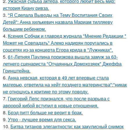
2.
Ужасная судьба актёра, которого любит весь мир:
история Киану ривза.
3.
"Я Сделала Выводы на Тему Воспитания Своих
Детей": Анна хилькевич назвала Мариам тилляеву
большим ребенком.
4.
Ксения Собчак и главред журнала "Мнение Редакции *
Может не Совпадать" Алеко надирян поругались в
соцсетях из-за концерта Егора крида в "Лужниках".
5.
61-Летняя Паулина поризкова вышла замуж за 63-
летнего сценариста "Отчаянных Домохозяек" Джеффа
Гринштейна.
6.
Анна невская, которая в 49 лет впервые стала
матерью, ответила на хейт позднего материнства":"никак
не отношусь к критике по этому поводу.
7.
Григорий Лепс признался, что после разрыва с
авророй кибой вступил в новые отношения.
8.
Брэд питт больше не верит в брак.
9.
Утро - лучшее время для секса.
10.
Битва титанов элегантности: как закулисный снимок