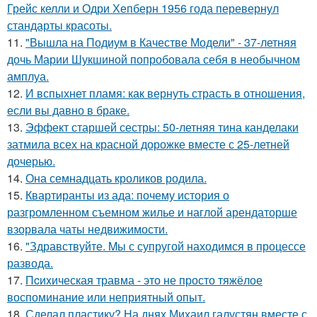
Грейс келли и Одри Хепберн 1956 года перевернул
стандарты красоты.
11.
"Вышла на Подиум в Качестве Модели" - 37-летняя
дочь Марии Шукшиной попробовала себя в необычном
амплуа.
12.
И вспыхнет пламя: как вернуть страсть в отношения,
если вы давно в браке.
13.
Эффект старшей сестры: 50-летняя тина канделаки
затмила всех на красной дорожке вместе с 25-летней
дочерью.
14.
Она семнадцать кроликов родила.
15.
Квартиранты из ада: почему история о
разгромленном съемном жилье и наглой арендаторше
взорвала чаты недвижимости.
16.
"Здравствуйте. Mы с супругой находимся в процессе
развода.
17.
Пcиxическая травма - это не просто тяжёлое
воспоминание или неприятный опыт.
18.
Сделал пластику? На днях Михаил галустян вместе с