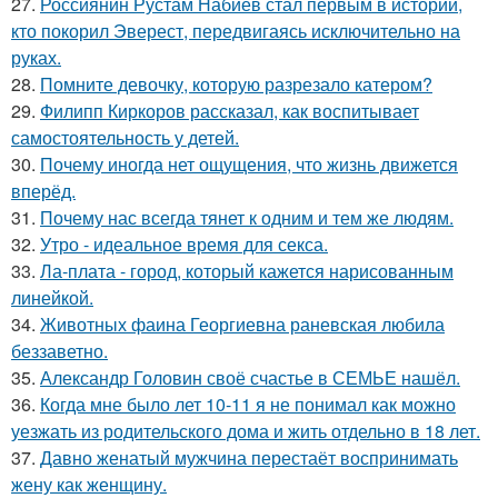
27.
Россиянин Рустам Набиев стал первым в истории,
кто покорил Эверест, передвигаясь исключительно на
руках.
28.
Помните девочку, которую разрезало катером?
29.
Филипп Киркоров рассказал, как воспитывает
самостоятельность у детей.
30.
Почему иногда нет ощущения, что жизнь движется
вперёд.
31.
Почему нас всегда тянет к одним и тем же людям.
32.
Утро - идеальное время для секса.
33.
Ла-плата - город, который кажется нарисованным
линейкой.
34.
Животных фаина Георгиевна раневская любила
беззаветно.
35.
Александр Головин своё счастье в СЕМЬЕ нашёл.
36.
Когда мне было лет 10-11 я не понимал как можно
уезжать из родительского дома и жить отдельно в 18 лет.
37.
Давно женатый мужчина перестаёт воспринимать
жену как женщину.