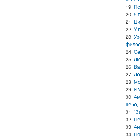
19.
Пс
20.
5 
21.
Ци
22.
У 
23.
Ур
филос
24.
Се
25.
Лю
26.
Ва
27.
До
28.
Мо
29.
Из
30.
Ам
небо,
31.
"З
32.
Не
33.
Ан
34.
По