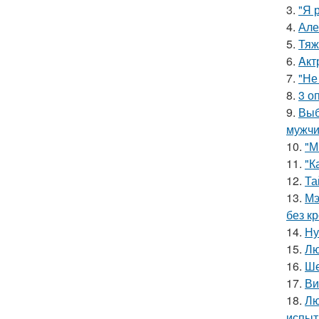
3.
"Я 
4.
Але
5.
Тяж
6.
Aкт
7.
"Не
8.
3 о
9.
Выб
мужчи
10.
"М
11.
"К
12.
Та
13.
Мэ
без кр
14.
Ну
15.
Лю
16.
Ше
17.
Ви
18.
Лю
испыт