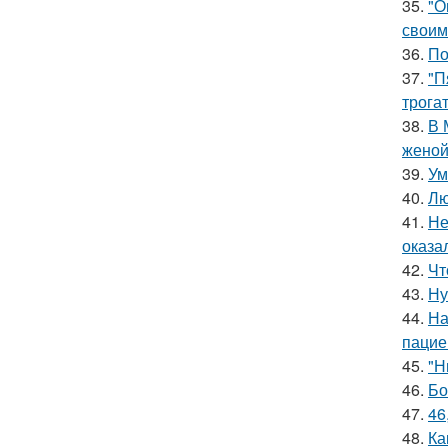
35.
"О
своим
36.
По
37.
"П
трога
38.
В 
женой
39.
Ум
40.
Лю
41.
Не
оказа
42.
Чт
43.
Ну
44.
На
пацие
45.
"Н
46.
Бо
47.
46
48.
Ка