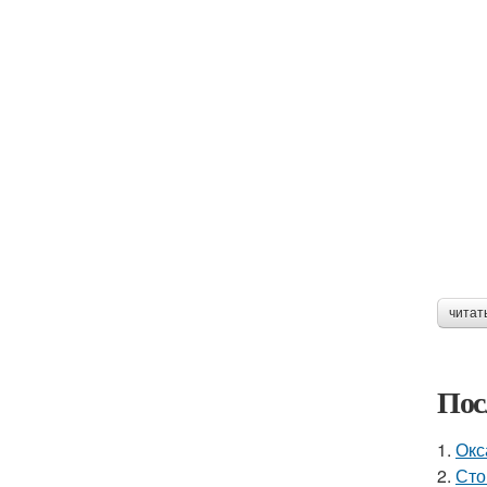
читат
Пос
1.
Окс
2.
Сто