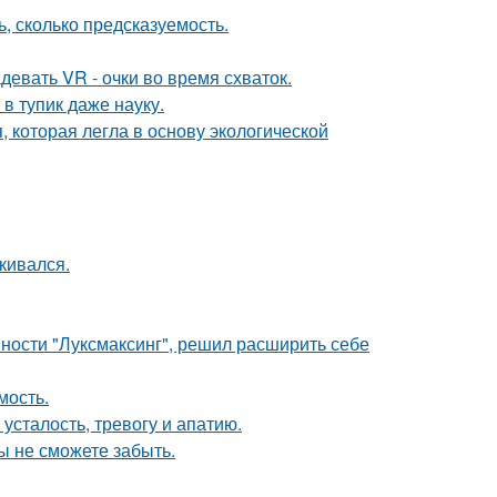
, сколько предсказуемость.
евать VR - очки во время схваток.
в тупик даже науку.
, которая легла в основу экологической
кивался.
ности "Луксмаксинг", решил расширить себе
мость.
усталость, тревогу и апатию.
ы не сможете забыть.