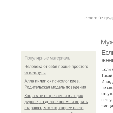
если тебе труд
Муж
Есл
Популярные материалы
жен
Человека от себя проще простого
Если 
оттолкнуть.
Такой
Иногд
Алла пилипюк психолог киев.
не св
Родительская модель поведения
отсут
Когда мне встречается в людях
сексу
дурное, то долгое время я верить
эмоци
стараюсь, что это, скорее всего,