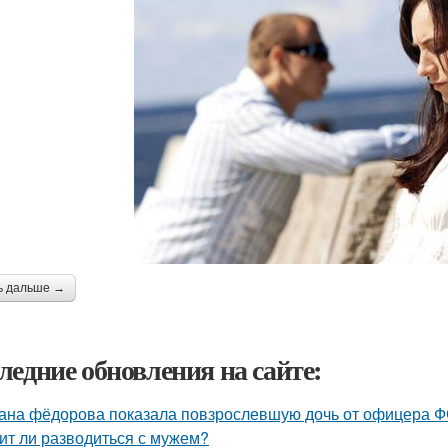
ь дальше →
ледние обновления на сайте:
ана фёдорова показала повзрослевшую дочь от офицера Ф
ит ли разводиться с мужем?