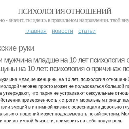
ПСИХОЛОГИЯ ОТНОШЕНИЙ
но - значит, ты идешь в правильном направлении. твой вн
главная
новости
статьи
ские руки
и мужчина младше на 10 лет психология
щины на 10 лет: психология о причинах 
мужчина младше женщины на 10 лет, психология отношений
 молодой человек просто может не пользоваться большой п
а утверждают, что парня не устраивают сексуальные отно
ойственна приверженность к строгим моральным принципам
ствии эмоций в интимной жизни с ровесницами довольно глу
альных отношений может подразумевать некий экстрим. Мо
и при интимной близости, примерить на себя новую роль.