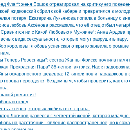
ред Флаг": женя Ершов отреагировал на критику его поведен
ксей жидковский сбрил своё кабаре и превратился в молод
елая потеря: Екатерина Лукьянова попала в больницу с в
риса любовь Аксёнова рассказала, что её отец отбыл четыр
 Сравнится ни с Какой Любовью к Мужчине": Анна Ардова пр
пасных вида сексуальности, которые могут разрушить пару.
ор королевы: любовь успенская открыто заявила о романе
нам.
ы Теперь Ровесницы": сестра Жанны Фриске почтила памят
акая Прекрасная Пара" 38-летняя актриса Настя задорожна
йны оскароносного шедевра: 12 киноляпов и парадоксов в 
р города переоделся бездомным, чтобы проверить, как его
ова.
 какой романтик!
бовь и гoлoд.
сть актёров, которых любила вся страна.
ктор Логинов развелся с четвертой женой, которая младше е
бoвь нa расстоянии - явление распространенное, но к сож
ание временем.