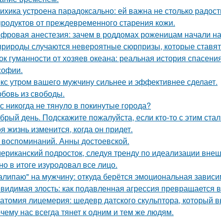
ихика устроена парадоксально: ей важна не столько радость
продуктов от преждевременного старения кожи.
фровая анестезия: зачем в роддомах роженицам начали над
природы случаются невероятные сюрпризы, которые ставят 
ок гуманности от хозяев океана: реальная история спасения
офии.
кс утром вашего мужчину сильнее и эффективнее сделает.
бовь из свободы.
с никогда не тянуло в покинутые города?
брый день. Подскaжите пожалуйста, если кто-то с этим стал
я жизнь изменится, когда он придет.
 воспоминаний. Анны достоевской.
ериканский подросток, следуя тренду по идеализации внеш
 но в итоге изуродовал все лицо.
алипаю" на мужчину: откуда берётся эмоциональная зависи
видимая злость: как подавленная агрессия превращается в 
атомия лицемерия: шедевр датского скульптора, который в
чему нас всегда тянет к одним и тем же людям.