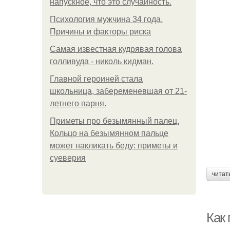
напускное, что это случайность.
Психология мужчина 34 года.
Причины и факторы риска
Самая известная кудрявая голова
голливуда - николь кидман.
Главной героиней стала
школьница, забеременевшая от 21-
летнего парня.
Приметы про безымянный палец.
Кольцо на безымянном пальце
может накликать беду: приметы и
суеверия
читат
Как