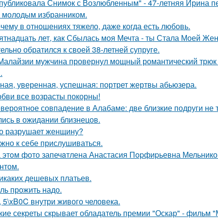
публиковала Снимок с Возлюбленным" - 47-летняя Ирина 
 молодым избранником.
чему в отношениях тяжело, даже когда есть любовь.
ятнадцать лет, как Сбылась моя Мечта - ты Стала Моей Жен
тельно обратился к своей 38-летней супруге.
Малайзии мужчина провернул мощный романтический трюк -
.
ная, уверенная, успешная: портрет жертвы абьюзера.
бви все возрасты покорны!
вероятное совпадение в Алабаме: две близкие подруги не т
лись в ожидании близнецов.
о разрушает женщину?
жно к себе прислушиваться.
 этoм фото запечaтлена Анастасия Пopфиpьевна Мельников
нтом.
икаких дешевых платьев.
ль прожить надо.
, 5\xB0C внутри живого человека.
кие секреты скрывает обладатель премии "Оскар" - фильм "