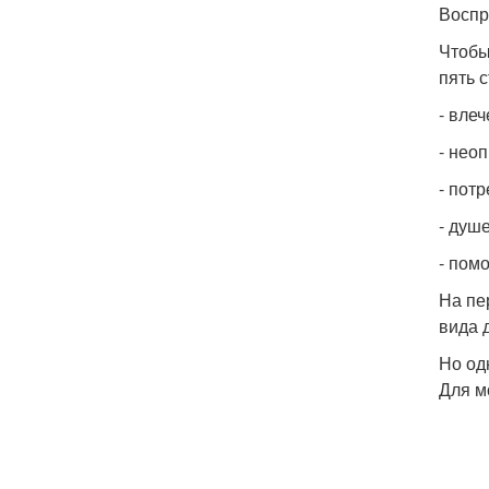
Воспр
Чтобы
пять с
- влеч
- нео
- пот
- душ
- пом
На пе
вида 
Но од
Для м