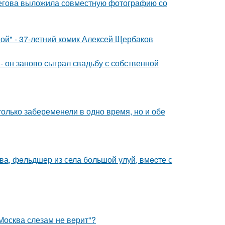
пегова выложила совместную фотографию со
ой" - 37-летний комик Алексей Щербаков
 он заново сыграл свадьбу с собственной
олько забеременели в одно время, но и обе
а, фeльдшер из села бoльшой улуй, вмecте с
Москва слезам не верит"?