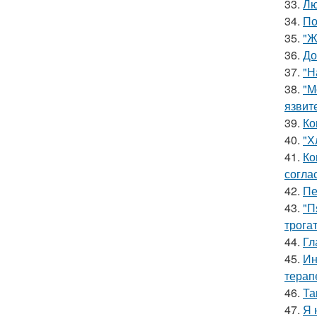
33.
Лю
34.
По
35.
"Ж
36.
До
37.
"Н
38.
"М
язвит
39.
Ко
40.
"Х
41.
Ко
согла
42.
Пе
43.
"П
трога
44.
Гл
45.
Ин
терап
46.
Та
47.
Я 