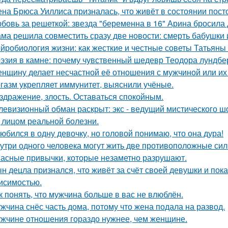
на Брюса Уиллиса призналась, что живёт в состоянии пост
бовь за решеткой: звезда "беременна в 16" Арина бросила
ма решила совместить сразу две новости: смерть бабушки и
йробиология жизни: как жесткие и честные советы Татьяны 
эзия в камне: почему чувственный шедевр Теодора лундбер
нщину делает несчастной её отношения с мужчиной или их 
газм укрепляет иммунитет, выяснили учёные.
здражение, злость. Оставаться спокойным.
левизионный обман раскрыт: экс - ведущий мистического ш
 лицом реальной болезни.
юбился в одну девочку, но головой понимаю, что она дура!
утри одного человека могут жить две противоположные сил
асные привычки, которые незаметно разрушают.
н децла признался, что живёт за счёт своей девушки и пок
исимостью.
к понять, что мужчина больше в вас не влюблён.
жчина снёс часть дома, потому что жена подала на развод.
жчине отношения гораздо нужнее, чем женщине.