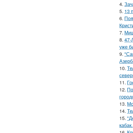
4.
Зач
5.
13 
6.
Поя
Крист
7.
Миш
8.
47-
уже б
9.
"Са
Азерб
10.
Те
север
11.
Го
12.
По
город
13.
Мо
14.
Те
15.
"Д
кабак.
16.
Ко