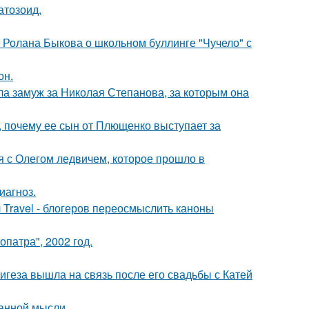
атозоид.
 Ролана Быкова о школьном буллинге "Чучело" с
он.
а замуж за Николая Степанова, за которым она
, почему ее сын от Плющенко выступает за
 с Олегом ледвичем, которое прошло в
иагноз.
 Travel - блогеров переосмыслить каноны
патра", 2002 год.
геза вышла на связь после его свадьбы с Катей
ранной мысли.