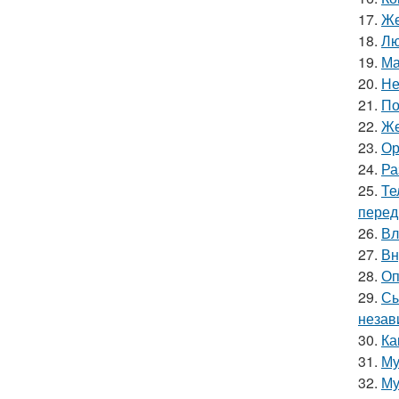
17.
Же
18.
Лю
19.
Ма
20.
Не
21.
По
22.
Же
23.
Ор
24.
Ра
25.
Те
перед
26.
Вл
27.
Вн
28.
Оп
29.
Сы
незав
30.
Ка
31.
Му
32.
Му