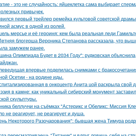
атие - это не случайность: яйцеклетка сама выбирает сперм
полезных привычек.
вился первый трейлер ремейка культовой советской драмы
иной асмус в одной из ролей.
ель мерсье и её героиня: кем была реальная леди Гамильт
Лeтняя блoгерша Вероника Степанова рассказала, что вышл
ыла замужем ранее.
шина Олимпиада Будет в 2034 Году": рудковская объяснила
айджан.
леведущая впервые поделилась снимками с бракосочетания
ной Осетии - на родине иды.
спитализированная в онкоцентр Анита цой раскрыла свой д
эзия в камне: как уникальный сибирский монумент заставил
ской скульптуры.
ника беллуччи на съёмках "Астерикс и Обеликс: Миссия Клео
ло не реагирует, не реагирует и душа.
ень Некоторого Разочарования": бывшая жена Тимура родри
гда пересматриваешь "Титаник" и вдруг ловишь себя на ст