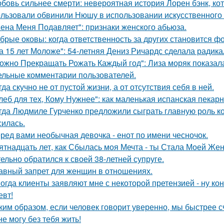
бовь сильнее смерти: невероятная история Лорен бэнк, кот
льзовали обвинили Нюшу в использовании искусственного 
ена Меня Подавляет": признаки женского абьюза.
брые оковы: когда ответственность за других становится фо
а 15 лет Моложе": 54-летняя Дениз Ричардс сделала радик
ожно Прекращать Рожать Каждый год": Лиза моряк показала 
ельные комментарии пользователей.
гда скучно не от пустой жизни, а от отсутствия себя в ней.
леб для тех, Кому Нужнее": как маленькая испанская пекарн
гда Людмиле Гурченко предложили сыграть главную роль ко
силась.
ред вами необычная девочка - енот по имени чесночок.
ятнадцать лет, как Сбылась моя Мечта - ты Стала Моей Жен
тельно обратился к своей 38-летней супруге.
авный запрет для женщин в отношениях.
огда клиенты заявляют мне с некоторой претензией - ну кон
евт!
ким образом, если человек говорит уверенно, мы быстрее с
не могу без тебя жить!