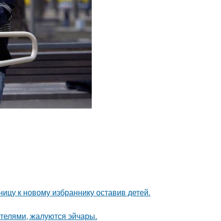
ицу к новому избраннику оставив детей.
ителями, жалуются эйчары.