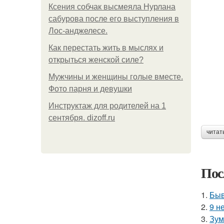
Ксения собчак высмеяла Нурлана
сабурова после его выступления в
Лос-анджелесе.
Как перестать жить в мыслях и
открыться женской силе?
Мужчины и женщины голые вместе.
Фото парня и девушки
Инструктаж для родителей на 1
сентября. dizoff.ru
читат
Пос
1.
Быв
2.
9 н
3.
Зум