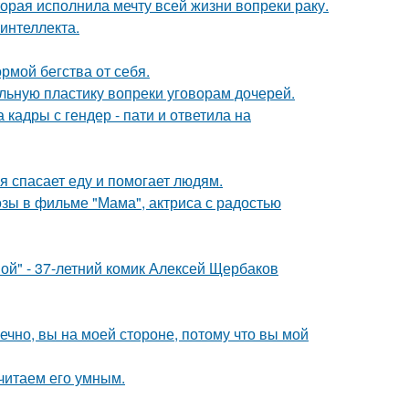
орая исполнила мечту всей жизни вопреки раку.
интеллекта.
рмой бегства от себя.
альную пластику вопреки уговорам дочерей.
кадры с гендер - пати и ответила на
я спасает еду и помогает людям.
зы в фильме "Мама", актриса с радостью
ой" - 37-летний комик Алексей Щербаков
ечно, вы на моей стороне, потому что вы мой
читаем его умным.