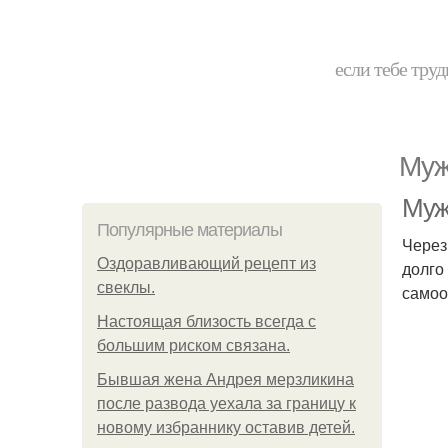
если тебе труд
Муж
Муж
Популярные материалы
Через
Оздоравливающий рецепт из
долго
свеклы.
самоо
Hacтоящая близость всегда с
большим риском связана.
Бывшая жена Андрея мерзликина
после развода уехала за границу к
новому избраннику оставив детей.