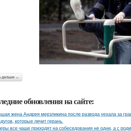
ь дальше →
ледние обновления на сайте:
шая жена Андрея мерзликина после развода уехала за гран
едугов, которые лечит герань.
еры все чаще приходят на собеседования не одни, а с род