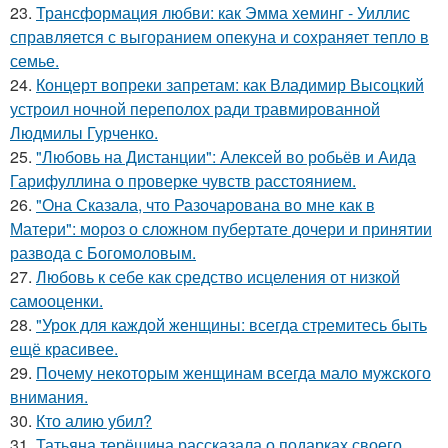
23.
Трансформация любви: как Эмма хеминг - Уиллис
справляется с выгоранием опекуна и сохраняет тепло в
семье.
24.
Концерт вопреки запретам: как Владимир Высоцкий
устроил ночной переполох ради травмированной
Людмилы Гурченко.
25.
"Любовь на Дистанции": Алексей во робьёв и Аида
Гарифуллина о проверке чувств расстоянием.
26.
"Она Сказала, что Разочарована во мне как в
Матери": мороз о сложном пубертате дочери и принятии
развода с Богомоловым.
27.
Любовь к себе как средство исцеления от низкой
самооценки.
28.
"Урок для каждой женщины: всегда стремитесь быть
ещё красивее.
29.
Почему некоторым женщинам всегда мало мужского
внимания.
30.
Кто алию убил?
31.
Татьяна терёшина рассказала о подарках своего