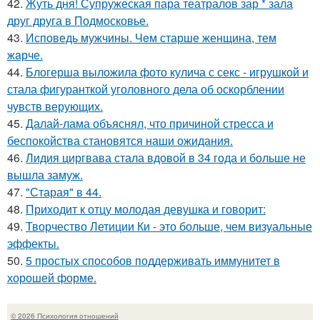
42.
Жуть дня! Супружеская пара театралов зар * зала
друг друга в Подмосковье.
43.
Исповедь мужчины. Чeм старше женщина, тем
жaрче.
44.
Блогерша выложила фото кулича с секс - игрушкой и
стала фигуранткой уголовного дела об оскорблении
чувств верующих.
45.
Далай-лама объяснял, что причиной стресса и
беспокойства становятся наши ожидания.
46.
Лидия циргвава стала вдовой в 34 года и больше не
вышла замуж.
47.
"Старая" в 44.
48.
Приходит к отцу молодая девушка и говорит:
49.
Творчество Летиции Ки - это больше, чем визуальные
эффекты.
50.
5 простых способов поддерживать иммунитет в
хорошей форме.
© 2026 Психология отношений