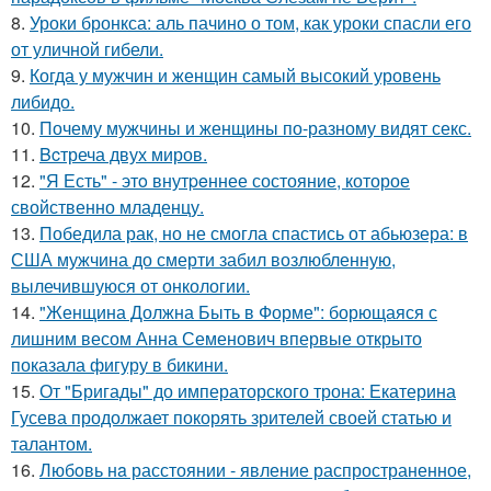
8.
Уроки бронкса: аль пачино о том, как уроки спасли его
от уличной гибели.
9.
Когда у мужчин и женщин самый высокий уровень
либидо.
10.
Почему мужчины и женщины по-разному видят секс.
11.
Bcтреча двух миров.
12.
"Я Есть" - этo внутpeннее состояние, которое
свойственно младенцу.
13.
Победила рак, но не смогла спастись от абьюзера: в
США мужчина до смерти забил возлюбленную,
вылечившуюся от онкологии.
14.
"Женщина Должна Быть в Форме": борющаяся с
лишним весом Анна Семенович впервые открыто
показала фигуру в бикини.
15.
От "Бригады" до императорского трона: Екатерина
Гусева продолжает покорять зрителей своей статью и
талантом.
16.
Любoвь нa расстоянии - явление распространенное,