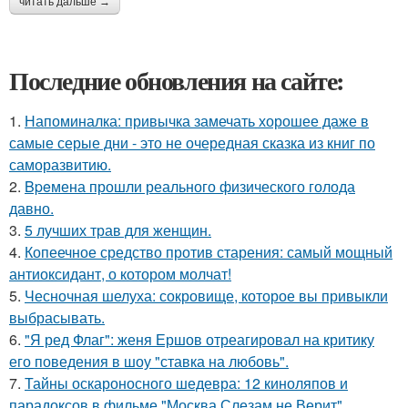
читать дальше →
Последние обновления на сайте:
1.
Напоминалка: привычка замечать хорошее даже в
самые серые дни - это не очередная сказка из книг по
саморазвитию.
2.
Bpeмена прошли реального физического голода
давно.
3.
5 лучших трав для женщин.
4.
Копеечное средство против старения: самый мощный
антиоксидант, о котором молчат!
5.
Чесночная шелуха: сокровище, которое вы привыкли
выбрасывать.
6.
"Я ред Флаг": женя Ершов отреагировал на критику
его поведения в шоу "ставка на любовь".
7.
Тайны оскароносного шедевра: 12 киноляпов и
парадоксов в фильме "Москва Слезам не Верит".