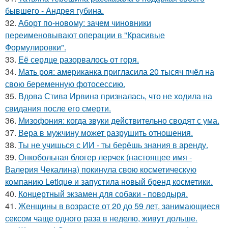
бывшего - Андрея губина.
32.
Аборт по-новому: зачем чиновники
переименовывают операции в "Красивые
Формулировки".
33.
Её сердце разорвалось от горя.
34.
Мать роя: американка пригласила 20 тысяч пчёл на
свою беременную фотосессию.
35.
Вдова Стива Ирвина призналась, что не ходила на
свидания после его смерти.
36.
Мизофония: когда звуки действительно сводят с ума.
37.
Вера в мужчину может разрушить отношения.
38.
Ты не учишься с ИИ - ты берёшь знания в аренду.
39.
Онкобольная блогер лерчек (настоящее имя -
Валерия Чекалина) покинула свою косметическую
компанию Letique и запустила новый бренд косметики.
40.
Концертный экзамен для собаки - поводыря.
41.
Женщины в возрасте от 20 до 59 лет, занимающиеся
сексом чаще одного раза в неделю, живут дольше.