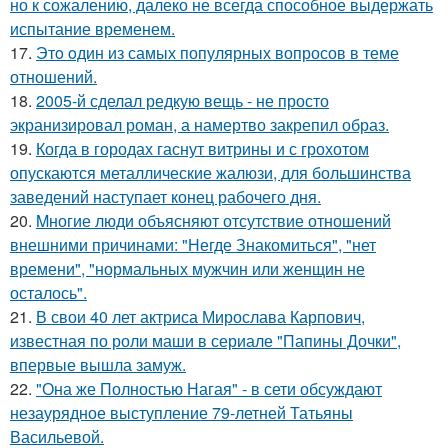
но к сожалению, далеко не всегда способное выдержать
испытание временем.
17.
Этo oдин из самых популярных вопросов в теме
отношений.
18.
2005-й сделал редкую вещь - не просто
экранизировал роман, а намертво закрепил образ.
19.
Когда в городах гаснут витрины и с грохотом
опускаются металлические жалюзи, для большинства
заведений наступает конец рабочего дня.
20.
Mногие люди объясняют отсутствие отношений
внешними причинами: "Негде Знакомиться", "нет
времени", "нормальных мужчин или женщин не
осталось".
21.
В свои 40 лет актриса Мирослава Карпович,
известная по роли маши в сериале "Папины Дочки",
впервые вышла замуж.
22.
"Она же Полностью Нагая" - в сети обсуждают
незаурядное выступление 79-летней Татьяны
Васильевой.