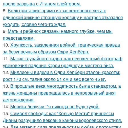
после разрыва с Итаном слейтером.
8.
Волк притащил прямо из заснеженного леса к
одинокой хижине странную корзину и наотрез отказался
уходить, словно чего-то ждал.
9.
Мать и ребёнок связаны намного глубже, чем мы
представляем.
10.
Хрупкость, закаленная войной: трагическая правда
за безупречным образом Одри Хепбёрн.
11.
Магия случайного кадра: как неизвестный фотограф
увековечил падение Кэрри брэдшоу и мистера бига.
12.
Миллионы видели в Одри Хепбёрн эталон красоты:
рост 170 см, талия около 51 см и вес всего 45 кг.
13.
В прошлые века многодетность была стандартом, а
жизнь женщины превращалась в непрерывный цикл
деторождения.
14.
Моника белуччи: "я никогда не буду худой.
15.
Символ свободы: как "Кольцо Мести" принцессы
Дианы разрушило вековые каноны королевского стиля.
16.
Две матери: сила преданности и любви к потомству.