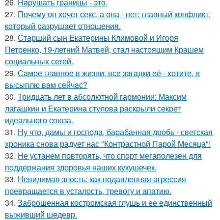
26.
Hapушать границы - это.
27.
Почему он хочет секс, а она - нет: главный конфликт,
который разрушает отношения.
28.
Старший сын Екатерины Климовой и Игоря
Петренко, 19-летний Матвей, стал настоящим Крашем
социальных сетей.
29.
Сaмое глaвное в жизни, все зaгaдки её - хотите, я
высыплю вaм сейчaс?
30.
Тридцать лет в абсолютной гармонии: Максим
лагашкин и Екатерина стулова раскрыли секрет
идеального союза.
31.
Ну что, дамы и господа, барабанная дробь - светская
хроника снова радует нас "Контрастной Парой Месяца"!
32.
Не устанем повторять, что спорт мегаполезен для
поддержания здоровья наших кукушечек.
33.
Невидимая злость: как подавленная агрессия
превращается в усталость, тревогу и апатию.
34.
Заброшенная костромская глушь и ее единственный
выживший шедевр.