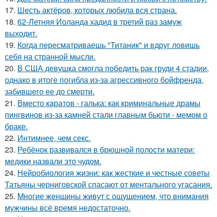
17.
Шесть актёров, которых любила вся страна.
18.
62-Летняя Иоланда хадид в третий раз замуж
выходит.
19.
Когда пересматриваешь "Титаник" и вдруг ловишь
себя на странной мысли.
20.
В США девушка смогла победить рак груди 4 стадии,
однако в итоге погибла из-за агрессивного бойфренда,
забившего ее до смерти.
21.
Вместо каратов - галька: как криминальные драмы
пингвинов из-за камней стали главным бьюти - мемом о
браке.
22.
Интимнее, чем секс.
23.
Ребёнок развивался в брюшной полости матери:
медики назвали это чудом.
24.
Нейробиология жизни: как жесткие и честные советы
Татьяны черниговской спасают от ментального угасания.
25.
Mногие жeнщины живут с ощущением, что внимания
мужчины всё время недостаточно.