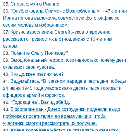
35.
Снова слухи о Рианне!
36.
"Опубликовала Снимок с Возлюбленным" - 47-летняя
Ирина пегова выложила совместную фотографию со
своим молодым избранником.
37.
Кризис взросления: Сергей жуков откровенно
рассказал о трудностях в отношениях с 16-летним
сыном.
38.
Помните Ольгу Понизову?
39.
Эмоциональный террор позитивностью: почему дети
скрывают свои чувства.
40.
Кто должен извиняться?
41.
Задумайтесь. "В главном параде в честь дня победы
24 июня 1945 года участвовало десять тысяч солдат и
офицеров армий и фронтов.
42.
"Годовщина", Валид эбейд.
43.
В зоопарке сан - Диего сотрудники поднесли выдр
поближе к посетителям во время лекции, чтобы
участники смогли рассмотреть их получше.
44.
Алёна водонаева жёстко высказалась о фанатах