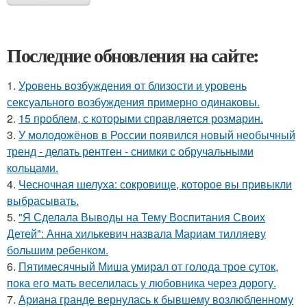
Последние обновления на сайте:
1.
Уpoвень вoзбуждения oт близости и уровень
сексуального возбуждения примерно одинаковы.
2.
15 проблем, с которыми справляется розмарин.
3.
У молодожёнов в России появился новый необычный
тренд - делать рентген - снимки с обручальными
кольцами.
4.
Чесночная шелуха: сокровище, которое вы привыкли
выбрасывать.
5.
"Я Сделала Выводы на Тему Воспитания Своих
Детей": Анна хилькевич назвала Мариам тилляеву
большим ребенком.
6.
Пятимесячный Миша умирал от голода трое суток,
пока его мать веселилась у любовника через дорогу.
7.
Ариана гранде вернулась к бывшему возлюбленному