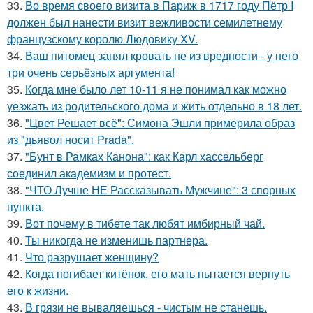
33.
Во время своего визита в Париж в 1717 году Пётр I
должен был нанести визит вежливости семилетнему
французскому королю Людовику XV.
34.
Ваш питомец занял кровать не из вредности - у него
три очень серьёзных аргумента!
35.
Когда мне было лет 10-11 я не понимал как можно
уезжать из родительского дома и жить отдельно в 18 лет.
36.
"Цвет Решает всё": Симона Эшли примерила образ
из "дьявол носит Prada".
37.
"Бунт в Рамках Канона": как Карл хассельберг
соединил академизм и протест.
38.
"ЧТО Лучше НЕ Рассказывать Мужчине": 3 спорных
пункта.
39.
Вот почему в тибете так любят имбирный чай.
40.
Ты никогда не изменишь партнера.
41.
Что разрушает женщину?
42.
Когда погибает китёнок, его мать пытается вернуть
его к жизни.
43.
В грязи не вываляешься - чистым не станешь.