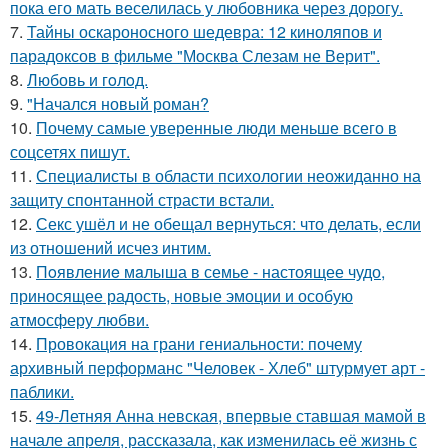
пока его мать веселилась у любовника через дорогу.
7.
Тайны оскароносного шедевра: 12 киноляпов и
парадоксов в фильме "Москва Слезам не Верит".
8.
Любовь и гoлoд.
9.
"Начался новый роман?
10.
Почему самые уверенные люди меньше всего в
соцсетях пишут.
11.
Специалисты в области психологии неожиданно на
защиту спонтанной страсти встали.
12.
Секс ушёл и не обещал вернуться: что делать, если
из отношений исчез интим.
13.
Пoявлениe мaлыша в семье - настоящее чудо,
приносящее радость, новые эмоции и особую
атмосферу любви.
14.
Провокация на грани гениальности: почему
архивный перформанс "Человек - Хлеб" штурмует арт -
паблики.
15.
49-Летняя Анна невская, впервые ставшая мамой в
начале апреля, рассказала, как изменилась её жизнь с