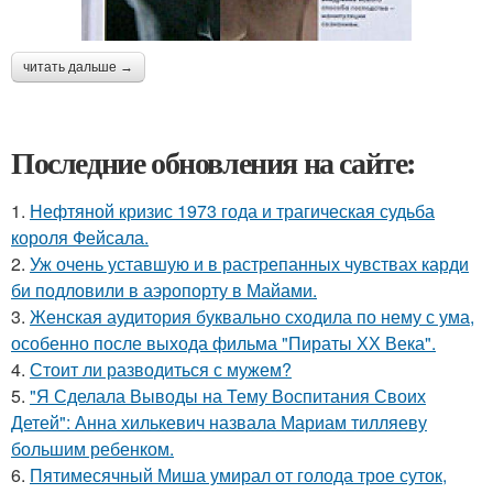
читать дальше →
Последние обновления на сайте:
1.
Нефтяной кризис 1973 года и трагическая судьба
короля Фейсала.
2.
Уж очень уставшую и в растрепанных чувствах карди
би подловили в аэропорту в Майами.
3.
Женская аудитория буквально сходила по нему с ума,
особенно после выхода фильма "Пираты ХХ Века".
4.
Стоит ли разводиться с мужем?
5.
"Я Сделала Выводы на Тему Воспитания Своих
Детей": Анна хилькевич назвала Мариам тилляеву
большим ребенком.
6.
Пятимесячный Миша умирал от голода трое суток,