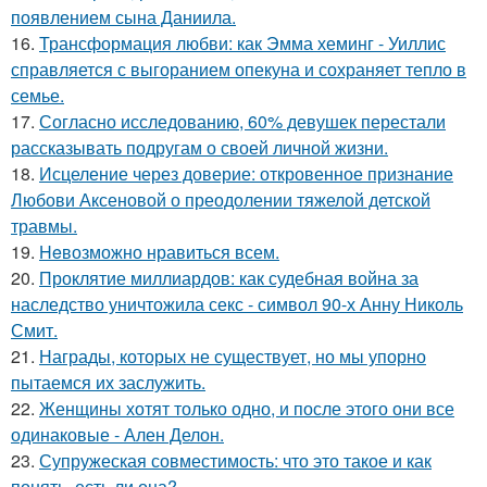
появлением сына Даниила.
16.
Трансформация любви: как Эмма хеминг - Уиллис
справляется с выгоранием опекуна и сохраняет тепло в
семье.
17.
Согласно исследованию, 60% девушек перестали
рассказывать подругам о своей личной жизни.
18.
Исцеление через доверие: откровенное признание
Любови Аксеновой о преодолении тяжелой детской
травмы.
19.
Heвозможно нравиться всем.
20.
Проклятие миллиардов: как судебная война за
наследство уничтожила секс - символ 90-х Анну Николь
Смит.
21.
Награды, которых не существует, но мы упорно
пытаемся их заслужить.
22.
Женщины хотят только одно, и после этого они все
одинаковые - Ален Делон.
23.
Супружеская совместимость: что это такое и как
понять, есть ли она?