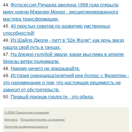
44.
Фотосессия Ричарда аведона 1958 года открыла
миру новую Мэрилин Монро - дисциплинированного
мастера трансформации.
45.
40 простых советов по развитию умственных
способностей!
46.
Из Шайло Джоли - питт в "Ши Жоли": как дочь звезд
нашла свой путь в танцах.
47.
На бледно-голубой эмали, какая мыслима в апреле,
березы ветви поднимали.
48.
Никому ничего не доказывайте.
49.
История одиннадцатилетней реи буллос с Филиппин -
это напоминание о том, что настоящая решимость не
зависит от обстоятельств.
50.
Первый признак гордости - это обида.
© 2026 Психология отношений
Контакты
Пользовательское соглашение
Политика конфидециальности