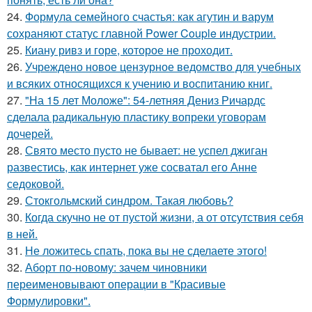
24.
Формула семейного счастья: как агутин и варум
сохраняют статус главной Power Couple индустрии.
25.
Киану ривз и горе, которое не проходит.
26.
Учреждено новое цензурное ведомство для учебных
и всяких относящихся к учению и воспитанию книг.
27.
"На 15 лет Моложе": 54-летняя Дениз Ричардс
сделала радикальную пластику вопреки уговорам
дочерей.
28.
Свято место пусто не бывает: не успел джиган
развестись, как интернет уже сосватал его Анне
седоковой.
29.
Стокгольмский синдром. Такая любовь?
30.
Когда скучно не от пустой жизни, а от отсутствия себя
в ней.
31.
Не ложитесь спать, пока вы не сделаете этого!
32.
Аборт по-новому: зачем чиновники
переименовывают операции в "Красивые
Формулировки".