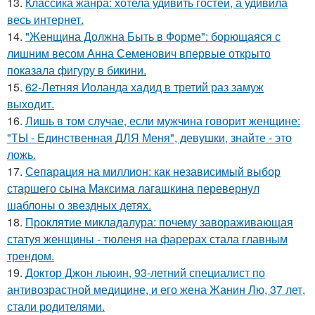
13.
Классика жанра: хотела удивить гостей, а удивила
весь интернет.
14.
"Женщина Должна Быть в Форме": борющаяся с
лишним весом Анна Семенович впервые открыто
показала фигуру в бикини.
15.
62-Летняя Иоланда хадид в третий раз замуж
выходит.
16.
Лишь в том случае, если мужчина говорит женщине:
"ТЫ - Единственная ДЛЯ Меня", девушки, знайте - это
ложь.
17.
Сепарация на миллион: как независимый выбор
старшего сына Максима лагашкина перевернул
шаблоны о звездных детях.
18.
Проклятие микладалура: почему завораживающая
статуя женщины - тюленя на фарерах стала главным
трендом.
19.
Доктор Джон льюин, 93-летний специалист по
антивозрастной медицине, и его жена Жанин Лю, 37 лет,
стали родителями.