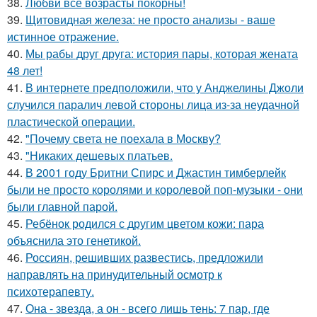
38.
Любви все возрасты покорны!
39.
Щитовидная железа: не просто анализы - ваше
истинное отражение.
40.
Мы рабы друг друга: история пары, которая жената
48 лет!
41.
В интернете предположили, что у Анджелины Джоли
случился паралич левой стороны лица из-за неудачной
пластической операции.
42.
"Почему света не поехала в Москву?
43.
"Никаких дешевых платьев.
44.
В 2001 году Бритни Спирс и Джастин тимберлейк
были не просто королями и королевой поп-музыки - они
были главной парой.
45.
Ребёнок родился с другим цветом кожи: пара
объяснила это генетикой.
46.
Россиян, решивших развестись, предложили
направлять на принудительный осмотр к
психотерапевту.
47.
Она - звезда, а он - всего лишь тень: 7 пар, где