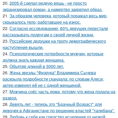
20.
2005-й сделал редкую вещь - не просто
экранизировал роман, а намертво закрепил образ.
21.
За образом человека, который поражал весь мир,
скрывалось тело, работавшее на износ.
22.
Согласно исследованию, 60% девушек перестали
рассказывать подругам о своей личной жизни.
23.
Российские дедушки на тропу демографического
наступления вышли.
24.
Психологические потребности мужчин, которые
должна знать каждая женщина.
25.
Объятие длиной в 3000 лет.
26.
Жена звезды "Физрука" Владимира Сычева
раскрыла подробности скандала: по словам Алеси,
актер изменял ей не с одной женщиной.
27.
Мужчина снёс часть дома, потому что жена подала на
развод.
28.
Девять лет - теперь это "Брачный Возраст" для
девочек в Афганистане по решению властей "талибана".
29.
Любовь к себе как средство исцеления от низкой