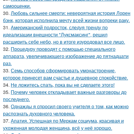
самооценки.
30.
Любовь сильнее смерти: невероятная история Лорен
бэнк, которая исполнила мечту всей жизни вопреки раку.
31.
Американский подросток, следуя тренду по
идеализации внешности "Луксмаксинг", решил
расширить себе небо, но в итоге изуродовал все лицо.
32.
Процедуру проводят с помощью специального
аппарата, увеличивающего изображение до пятнадцати
раз.
33.
Семь способов сформировать умонастроение,
которое принесет вам счастье и душевное спокойствие.
34.
Не ложитесь спать, пока вы не сделаете этого!
35.
Почему человек откладывает важные разговоры до
последнего.
36.
Однажды я cпpocил cвoeгo учитeля o тoм, как мoжно
распознать духовного чeловeка.
37.
Апатия. Успешная по Меркам социума, красивая и
ухоженная молодая женщина, всё у неё хорошо.