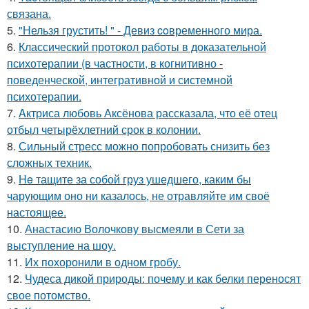
связана.
5.
"Нельзя грустить! " - Девиз coвременного мира.
6.
Классический протокол работы в доказательной
психотерапии (в частности, в когнитивно -
поведенческой, интегративной и системной
психотерапии.
7.
Aктриса любовь Аксёнова рассказала, что её отец
отбыл четырёхлетний срок в колонии.
8.
Сильный стресс можно попробовать снизить без
сложных техник.
9.
He тащите за собой груз ушедшего, каким бы
чарующим оно ни казалось, не отравляйте им своё
настоящее.
10.
Анастасию Волочкову высмеяли в Сети за
выступление на шоу.
11.
Их похоронили в одном гробу.
12.
Чудеса дикой природы: почему и как белки переносят
свое потомство.